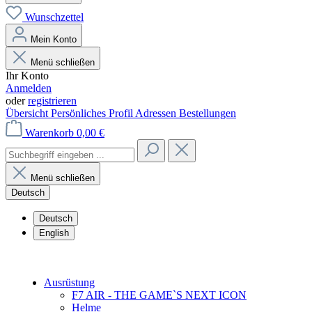
Wunschzettel
Mein Konto
Menü schließen
Ihr Konto
Anmelden
oder
registrieren
Übersicht
Persönliches Profil
Adressen
Bestellungen
Warenkorb
0,00 €
Menü schließen
Deutsch
Deutsch
English
Ausrüstung
F7 AIR - THE GAME`S NEXT ICON
Helme