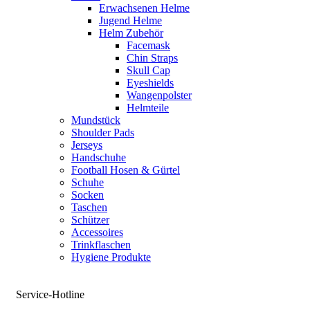
Erwachsenen Helme
Jugend Helme
Helm Zubehör
Facemask
Chin Straps
Skull Cap
Eyeshields
Wangenpolster
Helmteile
Mundstück
Shoulder Pads
Jerseys
Handschuhe
Football Hosen & Gürtel
Schuhe
Socken
Taschen
Schützer
Accessoires
Trinkflaschen
Hygiene Produkte
Service-Hotline