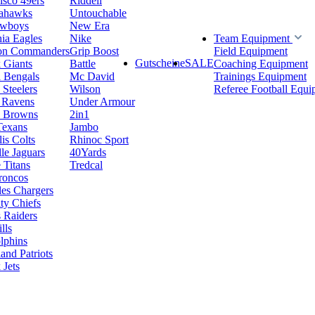
isco 49ers
Riddell
eahawks
Untouchable
owboys
New Era
hia Eagles
Nike
Team Equipment
on Commanders
Grip Boost
Field Equipment
Gutscheine
SALE
 Giants
Battle
Coaching Equipment
i Bengals
Mc David
Trainings Equipment
 Steelers
Wilson
Referee Football Equi
 Ravens
Under Armour
d Browns
2in1
Texans
Jambo
is Colts
Rhinoc Sport
le Jaguars
40Yards
 Titans
Tredcal
roncos
es Chargers
ty Chiefs
 Raiders
lls
lphins
nd Patriots
Jets