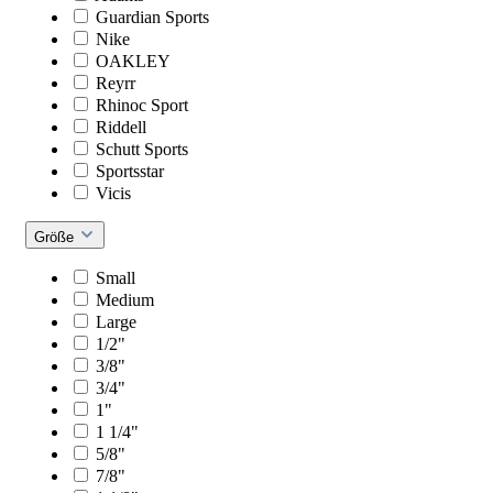
Guardian Sports
Nike
OAKLEY
Reyrr
Rhinoc Sport
Riddell
Schutt Sports
Sportsstar
Vicis
Größe
Small
Medium
Large
1/2"
3/8"
3/4"
1"
1 1/4"
5/8"
7/8"