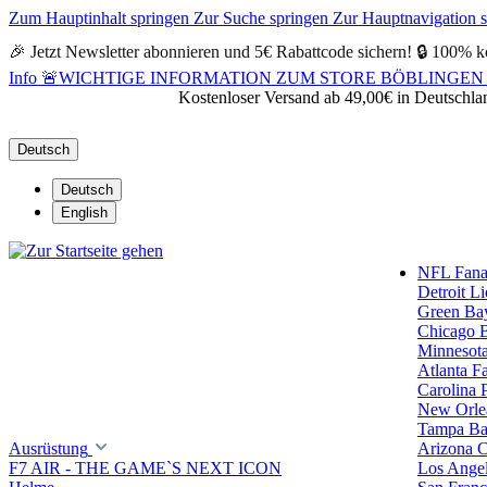
Zum Hauptinhalt springen
Zur Suche springen
Zur Hauptnavigation 
🎉 Jetzt Newsletter abonnieren und 5€ Rabattcode sichern! 🔒 100% k
Info
🚨WICHTIGE INFORMATION ZUM STORE BÖBLINGEN 🚨Alle Öf
Kostenloser Versand ab 49,00€ in Deutschla
Deutsch
Deutsch
English
NFL Fanar
Detroit L
Green Ba
Chicago 
Minnesota
Atlanta F
Carolina 
New Orlea
Tampa Ba
Ausrüstung
Arizona C
F7 AIR - THE GAME`S NEXT ICON
Los Ange