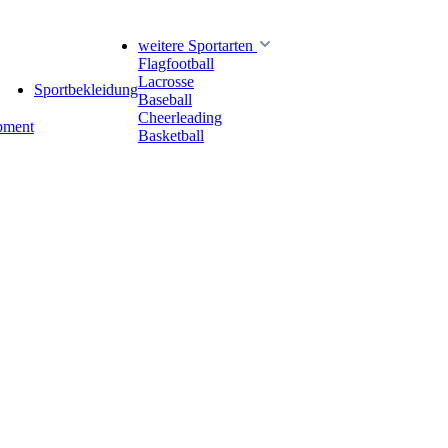
weitere Sportarten
Flagfootball
Lacrosse
Sportbekleidung
Baseball
Cheerleading
pment
Basketball