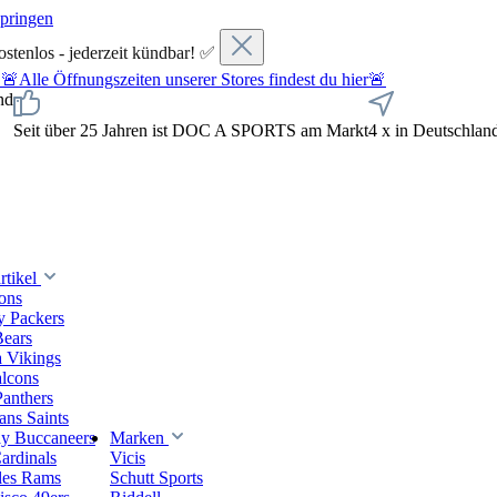
springen
ostenlos - jederzeit kündbar! ✅
fnungszeiten unserer Stores findest du hier🚨
nd
Seit über 25 Jahren ist DOC A SPORTS am Markt
4 x in Deutschlan
tikel
ions
y Packers
Bears
 Vikings
alcons
Panthers
ns Saints
y Buccaneers
Marken
ardinals
Vicis
les Rams
Schutt Sports