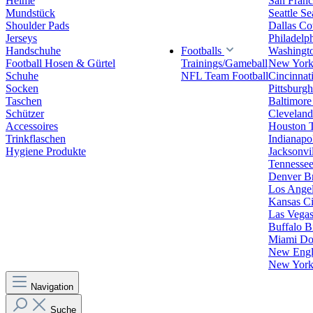
Helme
San Franc
Mundstück
Seattle S
Shoulder Pads
Dallas C
Jerseys
Philadelp
Handschuhe
Footballs
Washingt
Football Hosen & Gürtel
Trainings/Gameball
New York
Schuhe
NFL Team Football
Cincinnat
Socken
Pittsburgh
Taschen
Baltimore
Schützer
Clevelan
Accessoires
Houston 
Trinkflaschen
Indianapol
Hygiene Produkte
Jacksonvil
Tennessee
Denver B
Los Angel
Kansas Ci
Las Vegas
Buffalo Bi
Miami Do
New Engla
New York 
Navigation
Suche