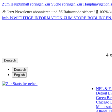
Zum Hauptinhalt springen
Zur Suche springen
Zur Hauptnavigation 
🎉 Jetzt Newsletter abonnieren und 5€ Rabattcode sichern! 🔒 100% k
Info
🚨WICHTIGE INFORMATION ZUM STORE BÖBLINGEN 🚨Alle Öf
4 
Deutsch
Deutsch
English
NFL & F
Detroit L
Green Ba
Chicago 
Minnesota
Atlanta F