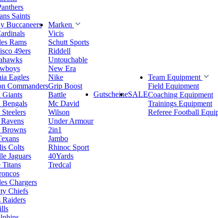
Panthers
ns Saints
y Buccaneers
Marken
ardinals
Vicis
les Rams
Schutt Sports
isco 49ers
Riddell
eahawks
Untouchable
owboys
New Era
hia Eagles
Nike
Team Equipment
on Commanders
Grip Boost
Field Equipment
Gutscheine
SALE
 Giants
Battle
Coaching Equipment
i Bengals
Mc David
Trainings Equipment
 Steelers
Wilson
Referee Football Equi
 Ravens
Under Armour
d Browns
2in1
Texans
Jambo
is Colts
Rhinoc Sport
le Jaguars
40Yards
 Titans
Tredcal
roncos
es Chargers
ty Chiefs
 Raiders
lls
lphins