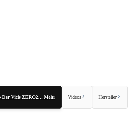
trap Der Vicis ZERO2…
Mehr
Videos
Hersteller