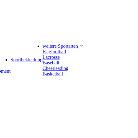
weitere Sportarten
Flagfootball
Lacrosse
Sportbekleidung
Baseball
Cheerleading
pment
Basketball