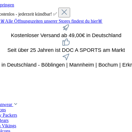
springen
ostenlos - jederzeit kündbar! ✅
fnungszeiten unserer Stores findest du hier🚨
Kostenloser Versand ab 49,00€ in Deutschland
Seit über 25 Jahren ist DOC A SPORTS am Markt
x in Deutschland - Böblingen | Mannheim | Bochum | Erkr
anwear
ions
y Packers
Bears
 Vikings
alcons