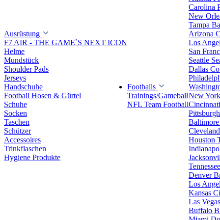
Carolina 
New Orlea
Tampa Ba
Ausrüstung
Arizona C
F7 AIR - THE GAME`S NEXT ICON
Los Ange
Helme
San Franc
Mundstück
Seattle S
Shoulder Pads
Dallas C
Jerseys
Philadelp
Handschuhe
Footballs
Washingt
Football Hosen & Gürtel
Trainings/Gameball
New York
Schuhe
NFL Team Football
Cincinnat
Socken
Pittsburgh
Taschen
Baltimore
Schützer
Clevelan
Accessoires
Houston 
Trinkflaschen
Indianapol
Hygiene Produkte
Jacksonvil
Tennessee
Denver B
Los Angel
Kansas Ci
Las Vegas
Buffalo Bi
Miami Do