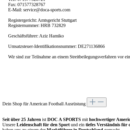
Fax: 071577328767
E-Mail: service@doca-sports.com
Registergericht: Amtsgericht Stuttgart
Registernummer: HRB 732829
Geschäftsführer: Aziz Hamiko
Umsatzsteuer-Identifikationsnummer: DE271136866
Wir sind zur Teilnahme an einem Streitbeilegungsverfahren vor eine
Dein Shop für American Football Ausrüstung
Seit über 25 Jahren
ist
DOC A SPORTS
mit
hochwertiger Americ
Unsere
Leidenschaft für den Sport
und ein
tiefes Verständnis für
haben uns zu einem der
Marktführer in Deutschland
gemacht.