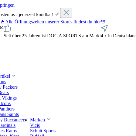
springen
ostenlos - jederzeit kündbar! ✅
fnungszeiten unserer Stores findest du hier🚨
nd
Seit über 25 Jahren ist DOC A SPORTS am Markt
4 x in Deutschlan
tikel
ions
y Packers
Bears
 Vikings
alcons
Panthers
ns Saints
y Buccaneers
Marken
ardinals
Vicis
les Rams
Schutt Sports