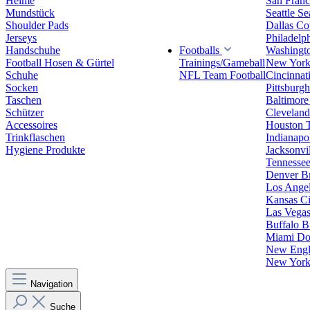
Helme
San Franc
Mundstück
Seattle S
Shoulder Pads
Dallas C
Jerseys
Philadelp
Handschuhe
Footballs
Washingt
Football Hosen & Gürtel
Trainings/Gameball
New York
Schuhe
NFL Team Football
Cincinnat
Socken
Pittsburgh
Taschen
Baltimore
Schützer
Clevelan
Accessoires
Houston 
Trinkflaschen
Indianapol
Hygiene Produkte
Jacksonvil
Tennessee
Denver B
Los Angel
Kansas Ci
Las Vegas
Buffalo Bi
Miami Do
New Engla
New York 
Navigation
Suche