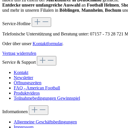
Entdecke unsere umfangreiche Auswahl
an
Football Helmen
,
Sho
und mehr in unseren Filialen in
Böblingen
,
Mannheim
,
Bochum
un
Service-Hotline
Telefonische Unterstützung und Beratung unter:
07157 - 73 28 721
Mo
Oder über unser
Kontaktformular
.
Vertrag widerrufen
Service & Support
Kontakt
Newsletter
Öffnungszeiten
FAQ - American Football
Produktvideos
Teilnahmebedingungen Gewinnspiel
Informationen
Allgemeine Geschäftsbedingungen
Impressum