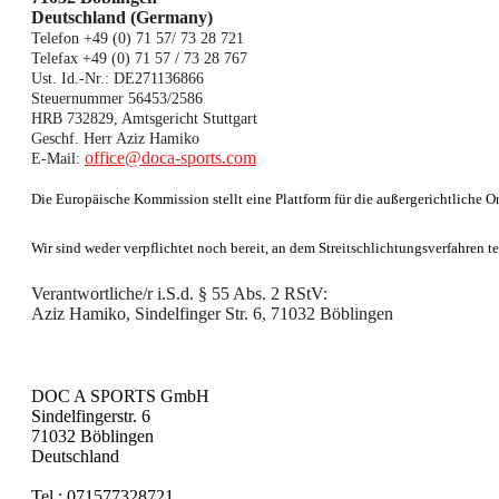
Deutschland (Germany)
Telefon +49 (0) 71 57/ 73 28 721
Telefax +49 (0) 71 57 / 73 28 767
Ust. Id.-Nr.: DE271136866
Steuernummer 56453/2586
HRB 732829, Amtsgericht Stuttgart
Geschf. Herr Aziz Hamiko
office@doca-sports.com
E-Mail:
Die Europäische Kommission stellt eine Plattform für die außergerichtliche On
Wir sind weder verpflichtet noch bereit, an dem Streitschlichtungsverfahren 
Verantwortliche/r i.S.d. § 55 Abs. 2 RStV:
Aziz Hamiko, Sindelfinger Str. 6, 71032 Böblingen
DOC A SPORTS GmbH
Sindelfingerstr. 6
71032 Böblingen
Deutschland
Tel.: 071577328721