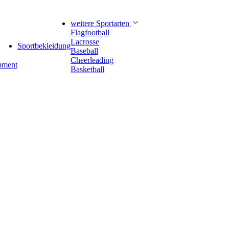
weitere Sportarten
Flagfootball
Lacrosse
Sportbekleidung
Baseball
Cheerleading
pment
Basketball