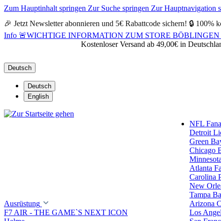
Zum Hauptinhalt springen
Zur Suche springen
Zur Hauptnavigation 
🎉 Jetzt Newsletter abonnieren und 5€ Rabattcode sichern! 🔒 100% k
Info
🚨WICHTIGE INFORMATION ZUM STORE BÖBLINGEN 🚨Alle Öf
Kostenloser Versand ab 49,00€ in Deutschla
Deutsch
Deutsch
English
NFL Fanar
Detroit L
Green Ba
Chicago 
Minnesota
Atlanta F
Carolina 
New Orlea
Tampa Ba
Ausrüstung
Arizona C
F7 AIR - THE GAME`S NEXT ICON
Los Ange