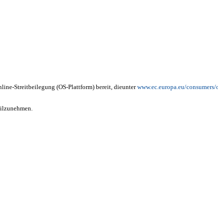
line-Streitbeilegung (OS-Plattform) bereit, die
unter
www.ec.europa.eu/consumers/
teilzunehmen.