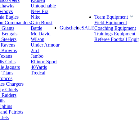
isco 49ers
Riddell
eahawks
Untouchable
owboys
New Era
hia Eagles
Nike
Team Equipment
on Commanders
Grip Boost
Field Equipment
Gutscheine
SALE
 Giants
Battle
Coaching Equipment
i Bengals
Mc David
Trainings Equipment
 Steelers
Wilson
Referee Football Equi
 Ravens
Under Armour
d Browns
2in1
Texans
Jambo
is Colts
Rhinoc Sport
le Jaguars
40Yards
 Titans
Tredcal
roncos
es Chargers
ty Chiefs
 Raiders
lls
lphins
nd Patriots
Jets