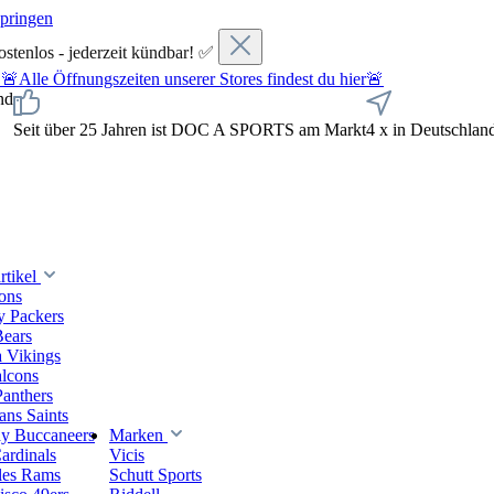
springen
ostenlos - jederzeit kündbar! ✅
fnungszeiten unserer Stores findest du hier🚨
nd
Seit über 25 Jahren ist DOC A SPORTS am Markt
4 x in Deutschlan
tikel
ions
y Packers
Bears
 Vikings
alcons
Panthers
ns Saints
y Buccaneers
Marken
ardinals
Vicis
les Rams
Schutt Sports