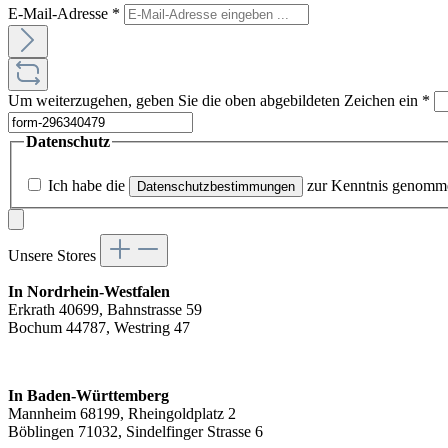
E-Mail-Adresse
*
Um weiterzugehen, geben Sie die oben abgebildeten Zeichen ein
*
Datenschutz
Ich habe die
zur Kenntnis genomm
Datenschutzbestimmungen
Unsere Stores
In Nordrhein-Westfalen
Erkrath 40699, Bahnstrasse 59
Bochum 44787, Westring 47
In Baden-Württemberg
Mannheim 68199, Rheingoldplatz 2
Böblingen 71032, Sindelfinger Strasse 6