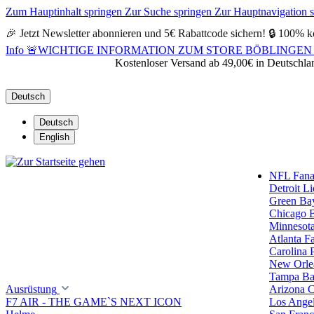
Zum Hauptinhalt springen
Zur Suche springen
Zur Hauptnavigation 
🎉 Jetzt Newsletter abonnieren und 5€ Rabattcode sichern! 🔒 100% k
Info
🚨WICHTIGE INFORMATION ZUM STORE BÖBLINGEN 🚨Alle Öf
Kostenloser Versand ab 49,00€ in Deutschla
Deutsch
Deutsch
English
NFL Fanar
Detroit L
Green Ba
Chicago 
Minnesota
Atlanta F
Carolina 
New Orlea
Tampa Ba
Ausrüstung
Arizona C
F7 AIR - THE GAME`S NEXT ICON
Los Ange