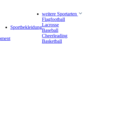
weitere Sportarten
Flagfootball
Lacrosse
Sportbekleidung
Baseball
Cheerleading
pment
Basketball