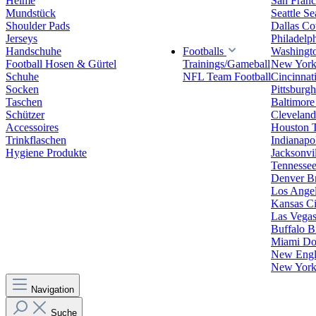
Helme
San Franc
Mundstück
Seattle S
Shoulder Pads
Dallas C
Jerseys
Philadelp
Handschuhe
Footballs
Washingt
Football Hosen & Gürtel
Trainings/Gameball
New York
Schuhe
NFL Team Football
Cincinnat
Socken
Pittsburgh
Taschen
Baltimore
Schützer
Clevelan
Accessoires
Houston 
Trinkflaschen
Indianapol
Hygiene Produkte
Jacksonvil
Tennessee
Denver B
Los Angel
Kansas Ci
Las Vegas
Buffalo Bi
Miami Do
New Engla
New York 
Navigation
Suche