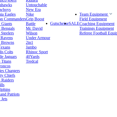
isco 49ers
Riddell
eahawks
Untouchable
owboys
New Era
hia Eagles
Nike
Team Equipment
on Commanders
Grip Boost
Field Equipment
Gutscheine
SALE
 Giants
Battle
Coaching Equipment
i Bengals
Mc David
Trainings Equipment
 Steelers
Wilson
Referee Football Equi
 Ravens
Under Armour
d Browns
2in1
Texans
Jambo
is Colts
Rhinoc Sport
le Jaguars
40Yards
 Titans
Tredcal
roncos
es Chargers
ty Chiefs
 Raiders
lls
lphins
nd Patriots
Jets