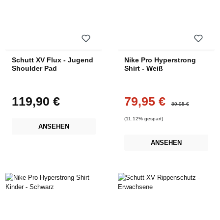
Schutt XV Flux - Jugend
Nike Pro Hyperstrong
Shoulder Pad
Shirt - Weiß
119,90 €
79,95 €
Regulärer Preis:
Verkaufspreis:
Regulärer Preis:
89,95 €
(11.12% gespart)
ANSEHEN
ANSEHEN