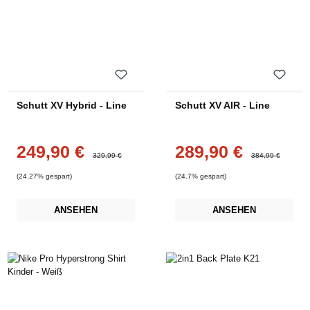
Schutt XV Hybrid - Line
Schutt XV AIR - Line
249,90 €
289,90 €
Verkaufspreis:
Verkaufspreis:
Regulärer Preis:
Regulärer Preis:
329,99 €
384,99 €
(24.27% gespart)
(24.7% gespart)
ANSEHEN
ANSEHEN