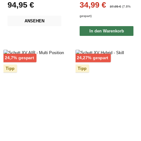
94,95 €
34,99 €
Regulärer Preis:
Verkaufspreis:
Regulärer Preis:
37,95 €
(7.8%
gespart)
ANSEHEN
In den Warenkorb
Rabatt
Rabatt
24,7% gespart
24,27% gespart
Tipp
Tipp