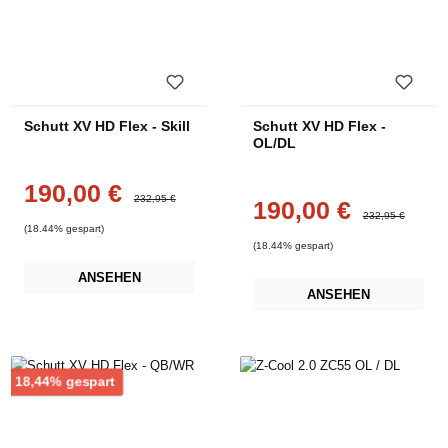
Schutt XV HD Flex - Skill
Schutt XV HD Flex -
OL/DL
190,00 €
Verkaufspreis:
Regulärer Preis:
232,95 €
190,00 €
Verkaufspreis:
Regulärer Preis:
232,95 €
(18.44% gespart)
(18.44% gespart)
ANSEHEN
ANSEHEN
Rabatt
18,44% gespart