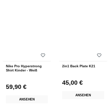
Nike Pro Hyperstrong
2in1 Back Plate K21
Shirt Kinder - Weiß
45,00 €
Regulärer Preis:
59,90 €
Regulärer Preis:
ANSEHEN
ANSEHEN