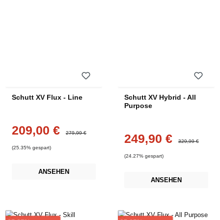
Schutt XV Flux - Line
Schutt XV Hybrid - All
Purpose
209,00 €
Verkaufspreis:
Regulärer Preis:
279,99 €
249,90 €
Verkaufspreis:
Regulärer Preis:
329,99 €
(25.35% gespart)
(24.27% gespart)
ANSEHEN
ANSEHEN