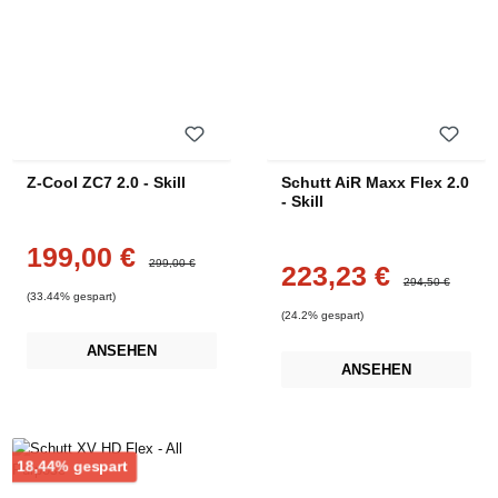
Z-Cool ZC7 2.0 - Skill
Schutt AiR Maxx Flex 2.0
- Skill
199,00 €
Verkaufspreis:
Regulärer Preis:
299,00 €
223,23 €
Verkaufspreis:
Regulärer Preis:
294,50 €
(33.44% gespart)
(24.2% gespart)
ANSEHEN
ANSEHEN
Rabatt
18,44% gespart