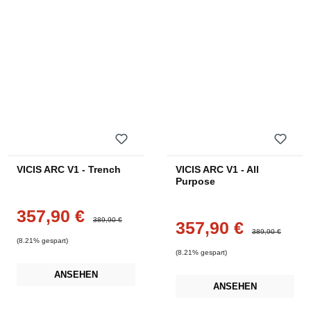
VICIS ARC V1 - Trench
VICIS ARC V1 - All
Purpose
357,90 €
Verkaufspreis:
Regulärer Preis:
389,90 €
357,90 €
Verkaufspreis:
Regulärer Preis:
389,90 €
(8.21% gespart)
(8.21% gespart)
ANSEHEN
ANSEHEN