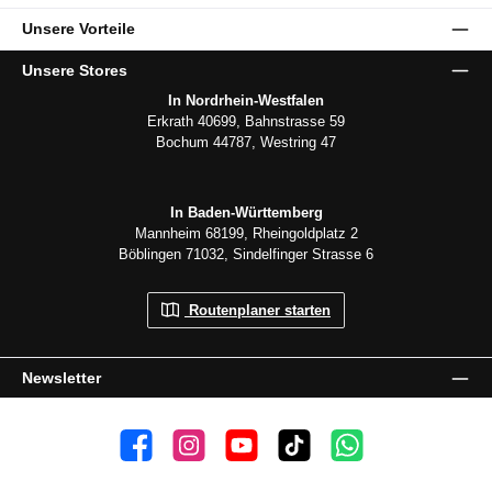
Unsere Vorteile
Unsere Stores
In Nordrhein-Westfalen
Erkrath 40699, Bahnstrasse 59
Bochum 44787, Westring 47
In Baden-Württemberg
Mannheim 68199, Rheingoldplatz 2
Böblingen 71032, Sindelfinger Strasse 6
Routenplaner starten
Newsletter
👍 4.500 Gefällt mir
📸 38.000 Follower
📺 20 Abonnenten
🎵1.800 Follower
Kanal abonnieren