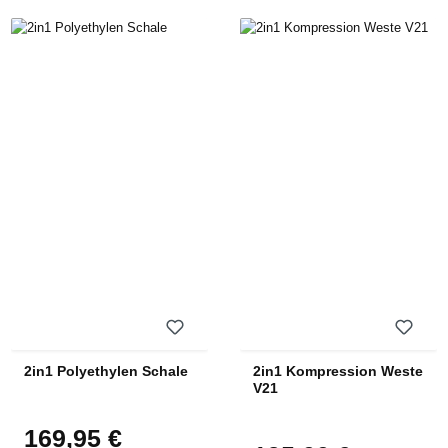
2in1 Polyethylen Schale
2in1 Kompression Weste
V21
169,95 €
Regulärer Preis: