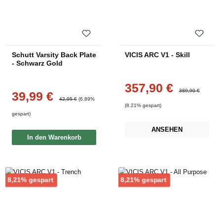
Schutt Varsity Back Plate
VICIS ARC V1 - Skill
- Schwarz Gold
357,90 €
Verkaufspreis:
Regulärer Preis:
389,90 €
39,99 €
Verkaufspreis:
Regulärer Preis:
42,95 €
(6.89%
(8.21% gespart)
gespart)
ANSEHEN
In den Warenkorb
Rabatt
Rabatt
8,21% gespart
8,21% gespart