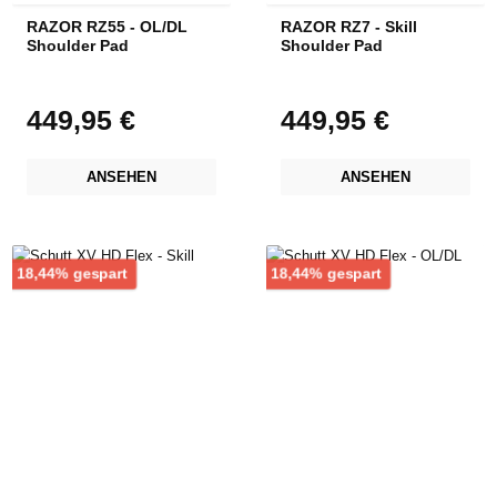
RAZOR RZ55 - OL/DL
RAZOR RZ7 - Skill
Shoulder Pad
Shoulder Pad
449,95 €
449,95 €
Regulärer Preis:
Regulärer Preis:
ANSEHEN
ANSEHEN
Rabatt
Rabatt
18,44% gespart
18,44% gespart