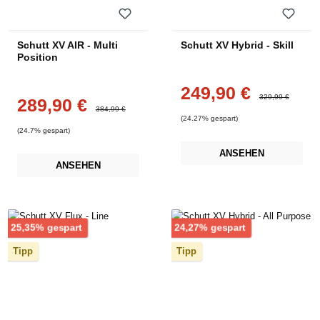
Schutt XV AIR - Multi
Schutt XV Hybrid - Skill
Position
249,90 €
Verkaufspreis:
Regulärer Preis:
329,99 €
289,90 €
Verkaufspreis:
Regulärer Preis:
384,99 €
(24.27% gespart)
(24.7% gespart)
ANSEHEN
ANSEHEN
Rabatt
Rabatt
25,35% gespart
24,27% gespart
Tipp
Tipp