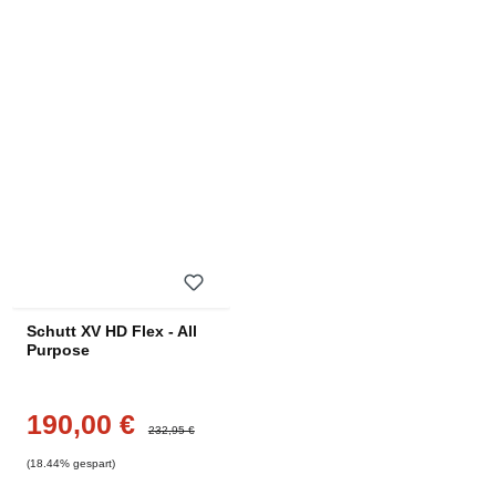
Schutt XV HD Flex - All
Purpose
190,00 €
Verkaufspreis:
Regulärer Preis:
232,95 €
(18.44% gespart)