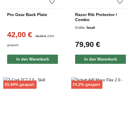
Pro Gear Back Plate
Razor Rib Protector /
Combo
Größe:
Small
42,00 €
Verkaufspreis:
Regulärer Preis:
50,00 €
(16%
79,90 €
Regulärer Preis:
gespart)
In den Warenkorb
In den Warenkorb
Rabatt
Rabatt
33,44% gespart
24,2% gespart