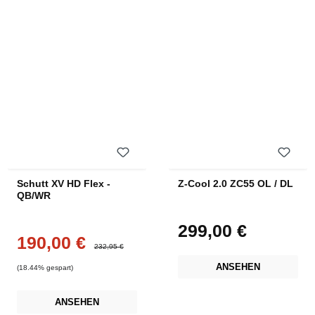
Schutt XV HD Flex -
Z-Cool 2.0 ZC55 OL / DL
QB/WR
299,00 €
Regulärer Preis:
190,00 €
Verkaufspreis:
Regulärer Preis:
232,95 €
ANSEHEN
(18.44% gespart)
ANSEHEN