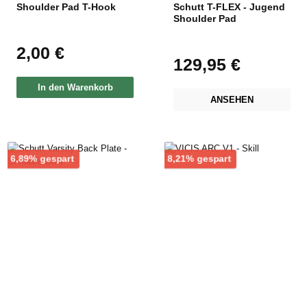
Shoulder Pad T-Hook
Schutt T-FLEX - Jugend
Shoulder Pad
2,00 €
Regulärer Preis:
129,95 €
Regulärer Preis:
In den Warenkorb
ANSEHEN
Rabatt
Rabatt
6,89% gespart
8,21% gespart