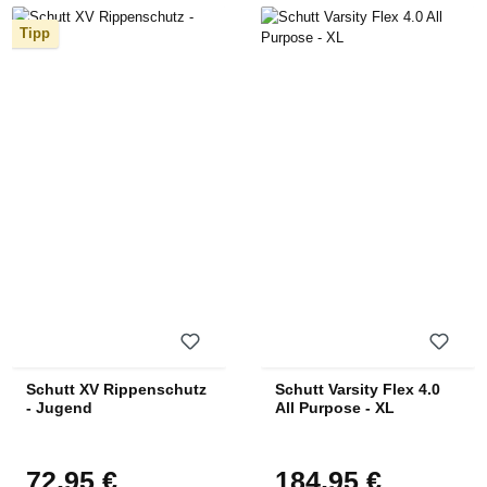
Tipp
Schutt XV Rippenschutz
Schutt Varsity Flex 4.0
- Jugend
All Purpose - XL
72,95 €
184,95 €
Regulärer Preis:
Regulärer Preis: