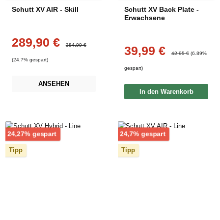
Schutt XV AIR - Skill
Schutt XV Back Plate -
Erwachsene
289,90 €
Verkaufspreis:
Regulärer Preis:
384,99 €
39,99 €
Verkaufspreis:
Regulärer Preis:
42,95 €
(6.89%
(24.7% gespart)
gespart)
ANSEHEN
In den Warenkorb
Rabatt
Rabatt
24,27% gespart
24,7% gespart
Tipp
Tipp