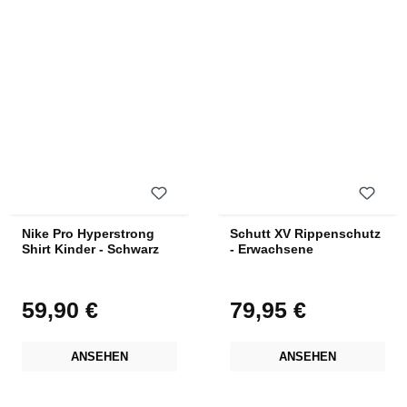
Nike Pro Hyperstrong
Schutt XV Rippenschutz
Shirt Kinder - Schwarz
- Erwachsene
59,90 €
79,95 €
Regulärer Preis:
Regulärer Preis:
ANSEHEN
ANSEHEN