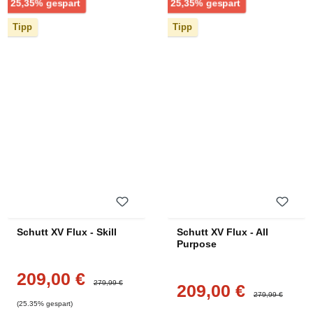
Rabatt
Rabatt
25,35% gespart
25,35% gespart
Tipp
Tipp
Schutt XV Flux - Skill
Schutt XV Flux - All
Purpose
209,00 €
Verkaufspreis:
Regulärer Preis:
279,99 €
209,00 €
Verkaufspreis:
Regulärer Preis:
279,99 €
(25.35% gespart)