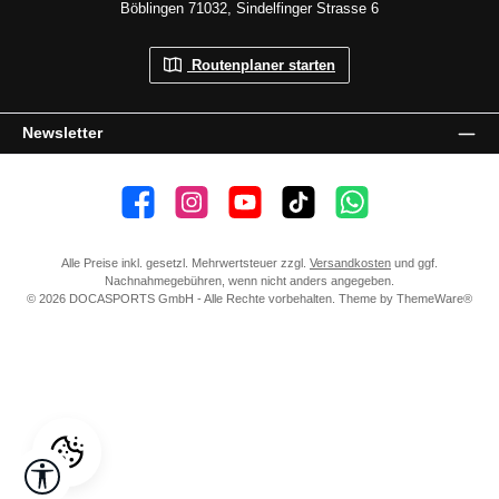
Böblingen 71032, Sindelfinger Strasse 6
Routenplaner starten
Newsletter
👍 4.500 Gefällt mir
📸 38.000 Follower
📺 20 Abonnenten
🎵1.800 Follower
Kanal abonnieren
Alle Preise inkl. gesetzl. Mehrwertsteuer zzgl.
Versandkosten
und ggf.
Nachnahmegebühren, wenn nicht anders angegeben.
© 2026 DOCASPORTS GmbH - Alle Rechte vorbehalten. Theme by
ThemeWare®
Werkzeugleiste anzeigen