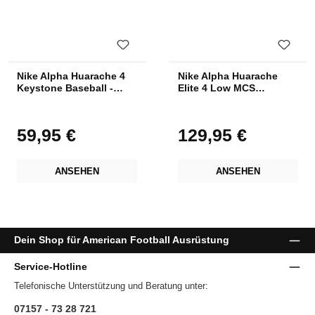
Nike Alpha Huarache 4
Nike Alpha Huarache
Keystone Baseball -
Elite 4 Low MCS
Schwarz
Baseball - Schwarz
59,95 €
129,95 €
Regulärer Preis:
Regulärer Preis:
ANSEHEN
ANSEHEN
Dein Shop für American Football Ausrüstung
Service-Hotline
Telefonische Unterstützung und Beratung unter:
07157 - 73 28 721