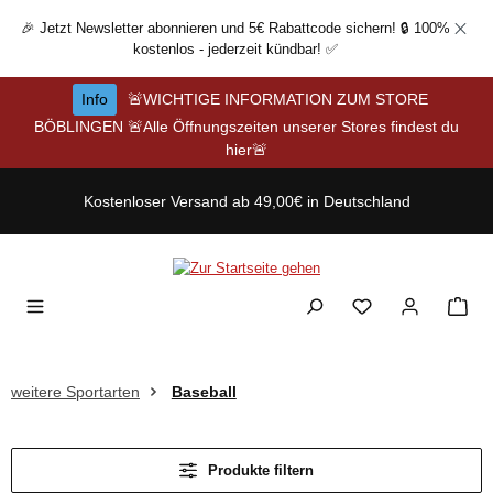
Zum Hauptinhalt springen
🎉 Jetzt Newsletter abonnieren und 5€ Rabattcode sichern! 🔒 100%
kostenlos - jederzeit kündbar! ✅
Info
🚨WICHTIGE INFORMATION ZUM STORE
BÖBLINGEN 🚨Alle Öffnungszeiten unserer Stores findest du
hier🚨
Kostenloser Versand ab 49,00€ in Deutschland
weitere Sportarten
Baseball
Produkte filtern