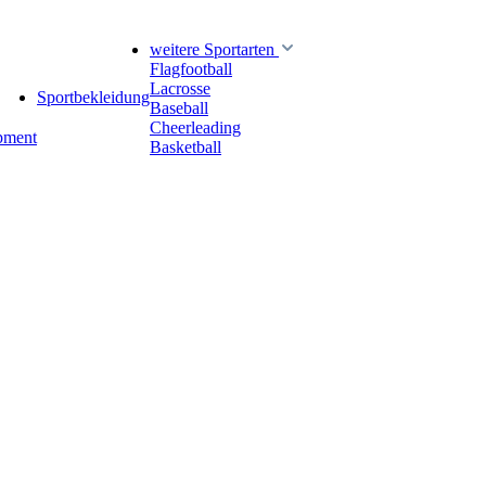
weitere Sportarten
Flagfootball
Lacrosse
Sportbekleidung
Baseball
Cheerleading
pment
Basketball