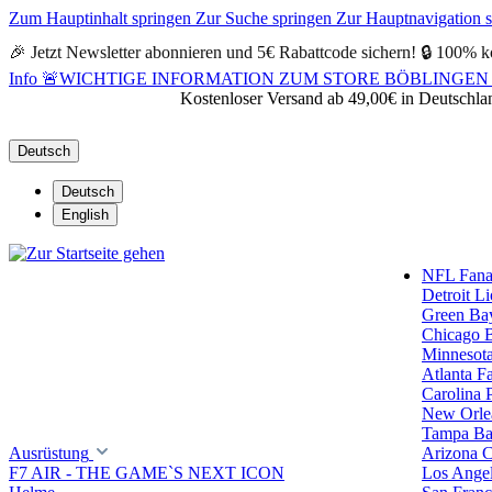
Zum Hauptinhalt springen
Zur Suche springen
Zur Hauptnavigation 
🎉 Jetzt Newsletter abonnieren und 5€ Rabattcode sichern! 🔒 100% k
Info
🚨WICHTIGE INFORMATION ZUM STORE BÖBLINGEN 🚨Alle Öf
Kostenloser Versand ab 49,00€ in Deutschla
Deutsch
Deutsch
English
NFL Fanar
Detroit L
Green Ba
Chicago 
Minnesota
Atlanta F
Carolina 
New Orlea
Tampa Ba
Ausrüstung
Arizona C
F7 AIR - THE GAME`S NEXT ICON
Los Ange