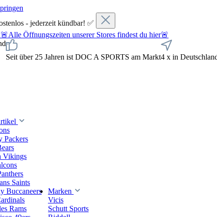
springen
ostenlos - jederzeit kündbar! ✅
fnungszeiten unserer Stores findest du hier🚨
nd
Seit über 25 Jahren ist DOC A SPORTS am Markt
4 x in Deutschlan
tikel
ions
y Packers
Bears
 Vikings
alcons
Panthers
ns Saints
y Buccaneers
Marken
ardinals
Vicis
les Rams
Schutt Sports