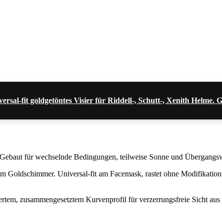
sal-fit goldgetöntes Visier für Riddell-, Schutt-, Xenith Helme
me. Gebaut für wechselnde Bedingungen, teilweise Sonne und Übergangsw
 Goldschimmer. Universal-fit am Facemask, rastet ohne Modifikation 
riertem, zusammengesetztem Kurvenprofil für verzerrungsfreie Sicht aus