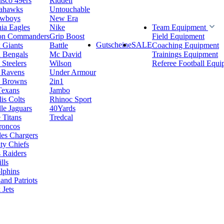
isco 49ers
Riddell
eahawks
Untouchable
owboys
New Era
hia Eagles
Nike
Team Equipment
on Commanders
Grip Boost
Field Equipment
Gutscheine
SALE
 Giants
Battle
Coaching Equipment
i Bengals
Mc David
Trainings Equipment
 Steelers
Wilson
Referee Football Equi
 Ravens
Under Armour
d Browns
2in1
Texans
Jambo
is Colts
Rhinoc Sport
le Jaguars
40Yards
 Titans
Tredcal
roncos
es Chargers
ty Chiefs
 Raiders
lls
lphins
nd Patriots
Jets