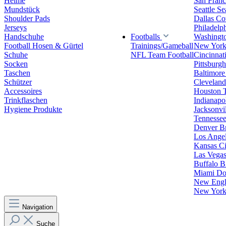
Helme
San Franc
Mundstück
Seattle S
Shoulder Pads
Dallas C
Jerseys
Philadelp
Handschuhe
Footballs
Washingt
Football Hosen & Gürtel
Trainings/Gameball
New York
Schuhe
NFL Team Football
Cincinnat
Socken
Pittsburgh
Taschen
Baltimore
Schützer
Clevelan
Accessoires
Houston 
Trinkflaschen
Indianapol
Hygiene Produkte
Jacksonvil
Tennessee
Denver B
Los Angel
Kansas Ci
Las Vegas
Buffalo Bi
Miami Do
New Engla
New York 
Navigation
Suche