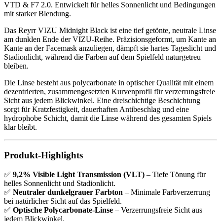
VTD & F7 2.0. Entwickelt für helles Sonnenlicht und Bedingungen
mit starker Blendung.
Das Reyrr VIZU Midnight Black ist eine tief getönte, neutrale Linse
am dunklen Ende der VIZU-Reihe. Präzisionsgeformt, um Kante an
Kante an der Facemask anzuliegen, dämpft sie hartes Tageslicht und
Stadionlicht, während die Farben auf dem Spielfeld naturgetreu
bleiben.
Die Linse besteht aus polycarbonate in optischer Qualität mit einem
dezentrierten, zusammengesetzten Kurvenprofil für verzerrungsfreie
Sicht aus jedem Blickwinkel. Eine dreischichtige Beschichtung
sorgt für Kratzfestigkeit, dauerhaften Antibeschlag und eine
hydrophobe Schicht, damit die Linse während des gesamten Spiels
klar bleibt.
Produkt-Highlights
✅
9,2% Visible Light Transmission (VLT)
– Tiefe Tönung für
helles Sonnenlicht und Stadionlicht.
✅
Neutraler dunkelgrauer Farbton
– Minimale Farbverzerrung
bei natürlicher Sicht auf das Spielfeld.
✅
Optische Polycarbonate-Linse
– Verzerrungsfreie Sicht aus
jedem Blickwinkel.