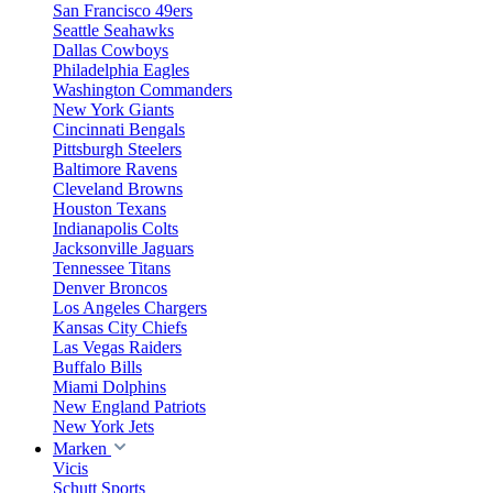
San Francisco 49ers
Seattle Seahawks
Dallas Cowboys
Philadelphia Eagles
Washington Commanders
New York Giants
Cincinnati Bengals
Pittsburgh Steelers
Baltimore Ravens
Cleveland Browns
Houston Texans
Indianapolis Colts
Jacksonville Jaguars
Tennessee Titans
Denver Broncos
Los Angeles Chargers
Kansas City Chiefs
Las Vegas Raiders
Buffalo Bills
Miami Dolphins
New England Patriots
New York Jets
Marken
Vicis
Schutt Sports