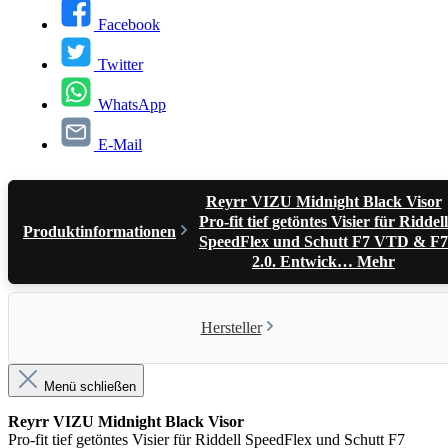
Facebook
Twitter
WhatsApp
E-Mail
Reyrr VIZU Midnight Black Visor
Pro-fit tief getöntes Visier für Riddell
Produktinformationen
SpeedFlex und Schutt F7 VTD & F7
2.0. Entwick…
Mehr
Hersteller
Menü schließen
Reyrr VIZU Midnight Black Visor
Pro-fit tief getöntes Visier für Riddell SpeedFlex und Schutt F7