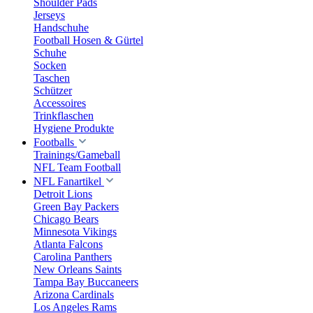
Shoulder Pads
Jerseys
Handschuhe
Football Hosen & Gürtel
Schuhe
Socken
Taschen
Schützer
Accessoires
Trinkflaschen
Hygiene Produkte
Footballs
Trainings/Gameball
NFL Team Football
NFL Fanartikel
Detroit Lions
Green Bay Packers
Chicago Bears
Minnesota Vikings
Atlanta Falcons
Carolina Panthers
New Orleans Saints
Tampa Bay Buccaneers
Arizona Cardinals
Los Angeles Rams