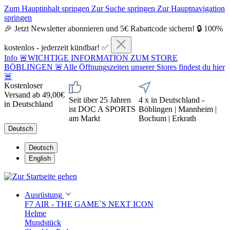
Zum Hauptinhalt springen
Zur Suche springen
Zur Hauptnavigation
springen
🎉 Jetzt Newsletter abonnieren und 5€ Rabattcode sichern! 🔒 100%
kostenlos - jederzeit kündbar! ✅
Info
🚨WICHTIGE INFORMATION ZUM STORE
BÖBLINGEN 🚨Alle Öffnungszeiten unserer Stores findest du hier
🚨
Kostenloser
Versand ab 49,00€
Seit über 25 Jahren
4 x in Deutschland -
in Deutschland
ist DOC A SPORTS
Böblingen | Mannheim |
am Markt
Bochum | Erkrath
Deutsch
Deutsch
English
Ausrüstung
F7 AIR - THE GAME`S NEXT ICON
Helme
Mundstück