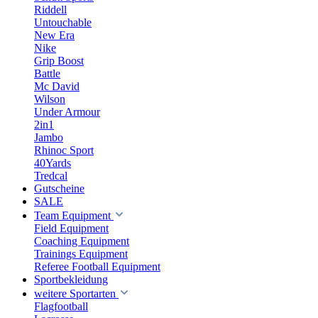
Riddell
Untouchable
New Era
Nike
Grip Boost
Battle
Mc David
Wilson
Under Armour
2in1
Jambo
Rhinoc Sport
40Yards
Tredcal
Gutscheine
SALE
Team Equipment
Field Equipment
Coaching Equipment
Trainings Equipment
Referee Football Equipment
Sportbekleidung
weitere Sportarten
Flagfootball