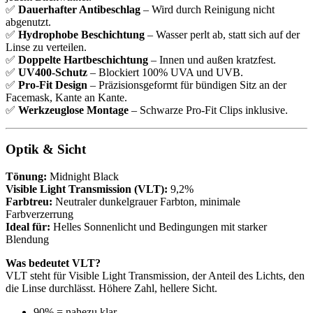
✅
Dauerhafter Antibeschlag
– Wird durch Reinigung nicht
abgenutzt.
✅
Hydrophobe Beschichtung
– Wasser perlt ab, statt sich auf der
Linse zu verteilen.
✅
Doppelte Hartbeschichtung
– Innen und außen kratzfest.
✅
UV400-Schutz
– Blockiert 100% UVA und UVB.
✅
Pro-Fit Design
– Präzisionsgeformt für bündigen Sitz an der
Facemask, Kante an Kante.
✅
Werkzeuglose Montage
– Schwarze Pro-Fit Clips inklusive.
Optik & Sicht
Tönung:
Midnight Black
Visible Light Transmission (VLT):
9,2%
Farbtreu:
Neutraler dunkelgrauer Farbton, minimale
Farbverzerrung
Ideal für:
Helles Sonnenlicht und Bedingungen mit starker
Blendung
Was bedeutet VLT?
VLT steht für Visible Light Transmission, der Anteil des Lichts, den
die Linse durchlässt. Höhere Zahl, hellere Sicht.
90% = nahezu klar