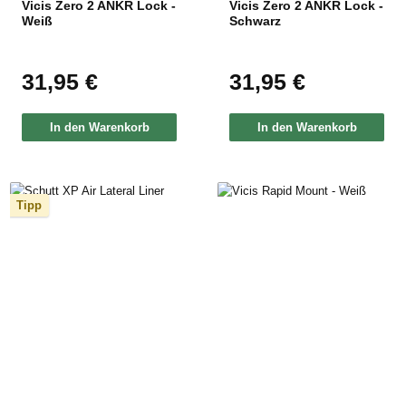
Vicis Zero 2 ANKR Lock -
Vicis Zero 2 ANKR Lock -
Weiß
Schwarz
31,95 €
31,95 €
Regulärer Preis:
Regulärer Preis:
In den Warenkorb
In den Warenkorb
Tipp