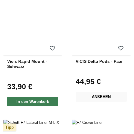
Vicis Rapid Mount -
VICIS Delta Pods - Paar
Schwarz
44,95 €
Regulärer Preis:
33,90 €
Regulärer Preis:
ANSEHEN
In den Warenkorb
Tipp