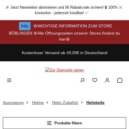
Zum Hauptinhalt springen
🎉 Jetzt Newsletter abonnieren und 5€ Rabattcode sichern! 🔒 100%
kostenlos - jederzeit kündbar! ✅
Info
🚨WICHTIGE INFORMATION ZUM STORE
BÖBLINGEN 🚨Alle Öffnungszeiten unserer Stores findest du
hier🚨
Kostenloser Versand ab 49,00€ in Deutschland
Ausrüstung
Helme
Helm Zubehör
Helmteile
Produkte filtern