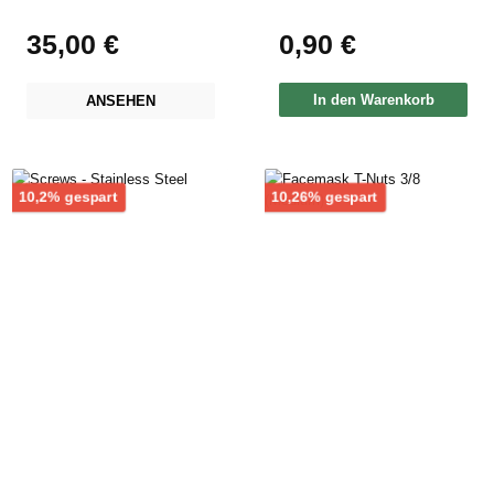
35,00 €
0,90 €
Regulärer Preis:
Regulärer Preis:
In den Warenkorb
ANSEHEN
Rabatt
Rabatt
10,2% gespart
10,26% gespart