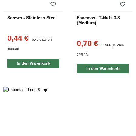
Screws - Stainless Steel
Facemask T-Nuts 3/8
(Medium)
0,44 €
Verkaufspreis:
Regulärer Preis:
0,49 €
(10.2%
0,70 €
Verkaufspreis:
Regulärer Preis:
0,78 €
(10.26%
gespart)
gespart)
In den Warenkorb
In den Warenkorb