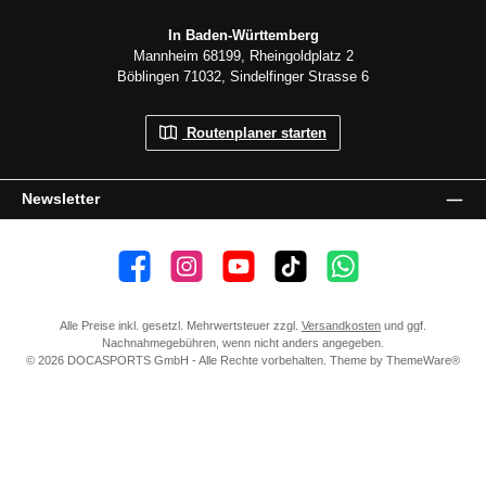
In Baden-Württemberg
Mannheim 68199, Rheingoldplatz 2
Böblingen 71032, Sindelfinger Strasse 6
Routenplaner starten
Newsletter
👍 4.500 Gefällt mir
📸 38.000 Follower
📺 20 Abonnenten
🎵1.800 Follower
Kanal abonnieren
Alle Preise inkl. gesetzl. Mehrwertsteuer zzgl.
Versandkosten
und ggf.
Nachnahmegebühren, wenn nicht anders angegeben.
© 2026 DOCASPORTS GmbH - Alle Rechte vorbehalten. Theme by
ThemeWare®