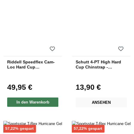
Riddell Speedflex Cam-
Schutt 4-PT High Hard
Loc Hard Cup
Cup Chinstrap -
Kinnriemen - Weiß
verschiedene Farben
49,95 €
13,90 €
Regulärer Preis:
Regulärer Preis:
In den Warenkorb
ANSEHEN
Rabatt
Rabatt
57,22% gespart
57,22% gespart