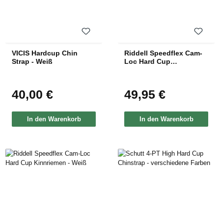
VICIS Hardcup Chin
Riddell Speedflex Cam-
Strap - Weiß
Loc Hard Cup
Kinnriemen - Schwarz
40,00 €
49,95 €
Regulärer Preis:
Regulärer Preis:
In den Warenkorb
In den Warenkorb