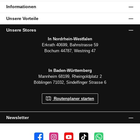
Informationen
Unsere Vorteile
Unsere Stores
In Nordrhein-Westfalen
Erkrath 40699, Bahnstrasse 59
Bochum 44787, Westring 47
In Baden-Württemberg
Mannheim 68199, Rheingoldplatz 2
Böblingen 71032, Sindelfinger Strasse 6
Routenplaner starten
Newsletter
👍 4.500 Gefällt mir
📸 38.000 Follower
📺 20 Abonnenten
🎵1.800 Follower
Kanal abonnieren