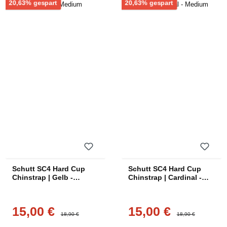
Rabatt
Rabatt
20,63% gespart
20,63% gespart
Schutt SC4 Hard Cup
Schutt SC4 Hard Cup
Chinstrap | Gelb -
Chinstrap | Cardinal -
Medium
Medium
15,00 €
15,00 €
Verkaufspreis:
Verkaufspreis:
Regulärer Preis:
Regulärer Preis:
18,90 €
18,90 €