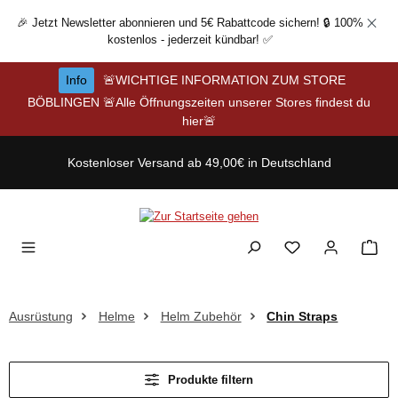
Zum Hauptinhalt springen
🎉 Jetzt Newsletter abonnieren und 5€ Rabattcode sichern! 🔒 100%
kostenlos - jederzeit kündbar! ✅
Info
🚨WICHTIGE INFORMATION ZUM STORE
BÖBLINGEN 🚨Alle Öffnungszeiten unserer Stores findest du
hier🚨
Kostenloser Versand ab 49,00€ in Deutschland
Ausrüstung
Helme
Helm Zubehör
Chin Straps
Produkte filtern