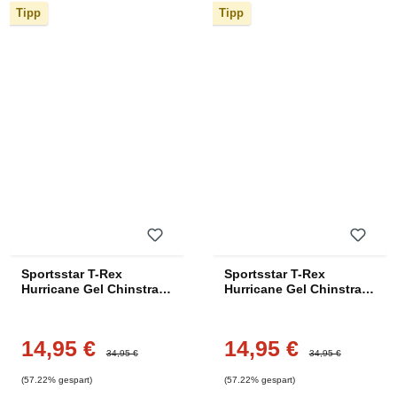
Tipp
Tipp
Sportsstar T-Rex
Sportsstar T-Rex
Hurricane Gel Chinstrap
Hurricane Gel Chinstrap
- Navy
- Gelb
14,95 €
14,95 €
Verkaufspreis:
Verkaufspreis:
Regulärer Preis:
Regulärer Preis:
34,95 €
34,95 €
(57.22% gespart)
(57.22% gespart)