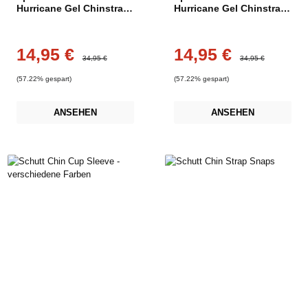
Hurricane Gel Chinstrap
Hurricane Gel Chinstrap
- Dunkel Grün
- Schwarz
14,95 €
14,95 €
Verkaufspreis:
Verkaufspreis:
Regulärer Preis:
Regulärer Preis:
34,95 €
34,95 €
(57.22% gespart)
(57.22% gespart)
ANSEHEN
ANSEHEN