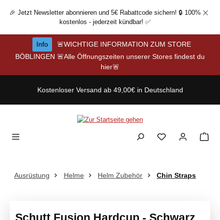
Zum Hauptinhalt springen
🎉 Jetzt Newsletter abonnieren und 5€ Rabattcode sichern! 🔒 100%
kostenlos - jederzeit kündbar! ✅
Info
🚨WICHTIGE INFORMATION ZUM STORE
BÖBLINGEN 🚨Alle Öffnungszeiten unserer Stores findest du
hier🚨
Kostenloser Versand ab 49,00€ in Deutschland
Ausrüstung
Helme
Helm Zubehör
Chin Straps
Schutt Fusion Hardcup - Schwarz