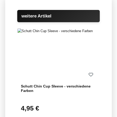
Produktgalerie überspringen
weitere Artikel
Schutt Chin Cup Sleeve - verschiedene
Farben
4,95 €
Regulärer Preis: