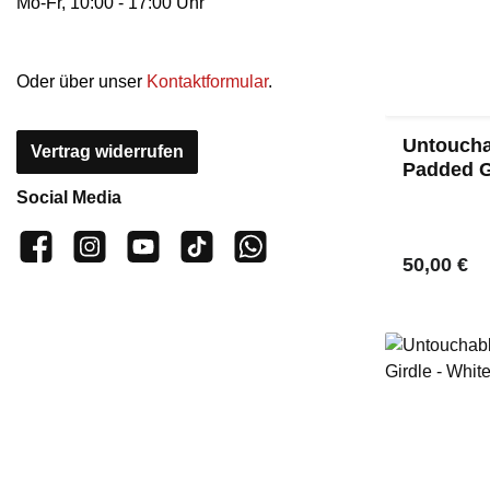
Mo-Fr, 10:00 - 17:00 Uhr
Oder über unser
Kontaktformular
.
Untoucha
Vertrag widerrufen
Padded Gi
Schwarz
Social Media
👍 4.500 Gefällt mir
📸 38.000 Follower
📺 20 Abonnenten
🎵1.800 Follower
Kanal abonnieren
Regulärer
50,00 €