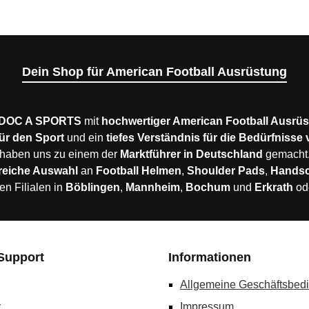
Dein Shop für American Football Ausrüstung
DOC A SPORTS
mit
hochwertiger American Football Ausrü
ür den Sport
und ein
tiefes Verständnis für die Bedürfnisse
haben uns zu einem der
Marktführer in Deutschland
gemacht
reiche Auswahl
an
Football Helmen
,
Shoulder Pads
,
Hands
en Filialen in
Böblingen
,
Mannheim
,
Bochum
und
Erkrath
od
Support
Informationen
Allgemeine Geschäftsbed
r
Impressum