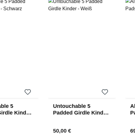
ble 5
Untouchable 5
A
irdle Kinder
Padded Girdle Kinder
P
z
- Weiß
S
 Preis:
Regulärer Preis:
Re
50,00 €
6