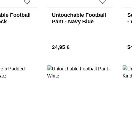
ble Football
Untouchable Football
S
ack
Pant - Navy Blue
-
 Preis:
Regulärer Preis:
Re
24,95 €
5