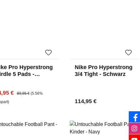
ike Pro Hyperstrong
Nike Pro Hyperstrong
irdle 5 Pads -
3/4 Tight - Schwarz
chwarz
rkaufspreis:
Regulärer Preis:
4,95 €
89,95 €
(5.56%
Regulärer Preis:
114,95 €
spart)