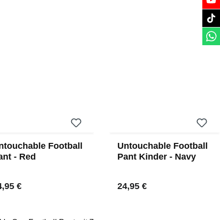
ntouchable Football
Untouchable Football
ant - Red
Pant Kinder - Navy
gulärer Preis:
Regulärer Preis:
4,95 €
24,95 €