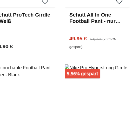
chutt ProTech Girdle
Schutt All In One
 Weiß
Football Pant - nur
Medium
Verkaufspreis:
Regulärer Preis:
49,95 €
69,95 €
(28.59%
gulärer Preis:
4,90 €
gespart)
Rabatt
5,56% gespart