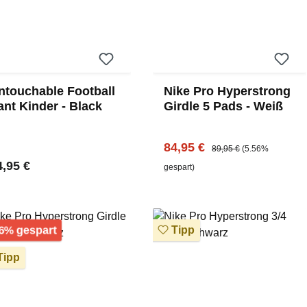
ntouchable Football
Nike Pro Hyperstrong
ant Kinder - Black
Girdle 5 Pads - Weiß
Verkaufspreis:
Regulärer Preis:
84,95 €
89,95 €
(5.56%
gulärer Preis:
4,95 €
gespart)
Rabatt
6% gespart
Tipp
ipp