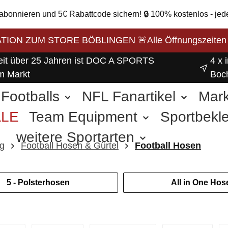
 abonnieren und 5€ Rabattcode sichern! 🔒 100% kostenlos - jed
ON ZUM STORE BÖBLINGEN 🚨Alle Öffnungszeiten unse
eit über 25 Jahren ist DOC A SPORTS
4 x 
m Markt
Boc
Footballs
NFL Fanartikel
Mar
ALE
Team Equipment
Sportbekl
weitere Sportarten
g
Football Hosen & Gürtel
Football Hosen
5 - Polsterhosen
All in One Hos