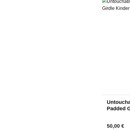
Untoucha
Padded G
- Schwar
Regulärer
50,00 €