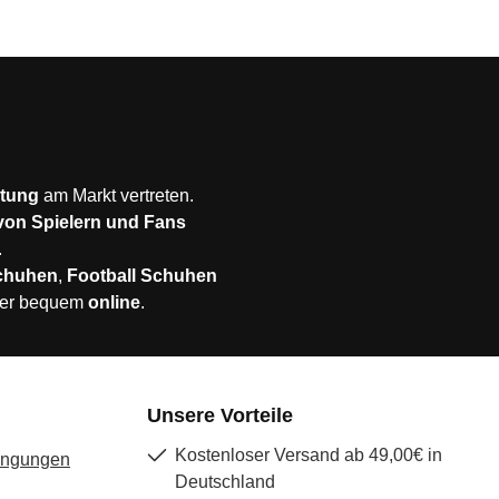
stung
am Markt vertreten.
 von Spielern und Fans
.
chuhen
,
Football Schuhen
er bequem
online
.
Unsere Vorteile
Kostenloser Versand ab 49,00€ in
ingungen
Deutschland