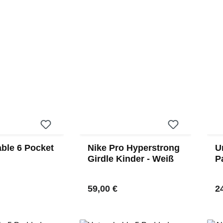
ble 6 Pocket
Nike Pro Hyperstrong
U
Girdle Kinder - Weiß
P
 Preis:
Regulärer Preis:
Re
59,00 €
2