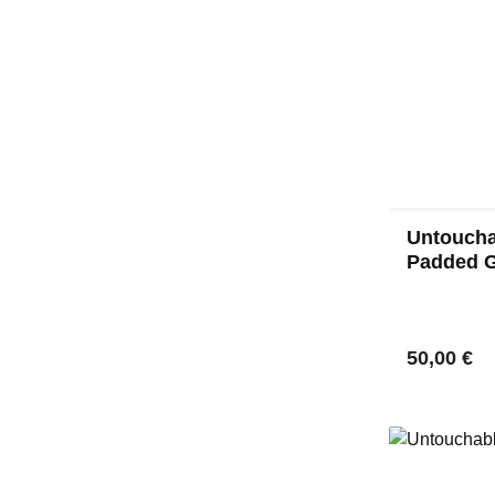
Untoucha
Padded G
Regulärer
50,00 €