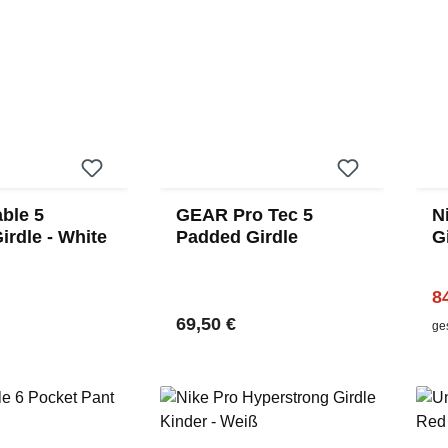
ble 5
GEAR Pro Tec 5
N
irdle - White
Padded Girdle
G
S
Ve
8
 Preis:
Regulärer Preis:
69,50 €
ge