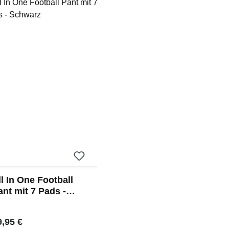
ll In One Football
ant mit 7 Pads -
chwarz
gulärer Preis:
9,95 €