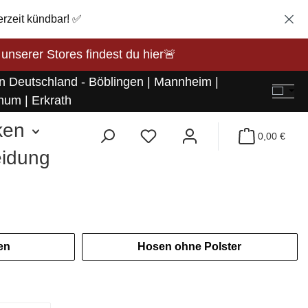
erzeit kündbar! ✅
rer Stores findest du hier🚨
in Deutschland - Böblingen | Mannheim |
hum | Erkrath
ken
0,00 €
eidung
en
Hosen ohne Polster