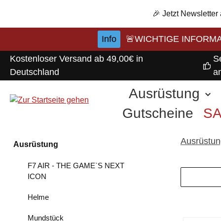
m Hauptinhalt springen
Zur Suche springen
Zur Hauptnavigation springen
🎉 Jetzt Newsletter
Info
🚨WICHTIGE INFORMATI
Kostenloser Versand ab 49,00€ in
S
Deutschland
a
Ausrüstung
Gutscheine
S
Ausrüstun
Ausrüstung
F7 AIR - THE GAME`S NEXT
ICON
Helme
Mundstück