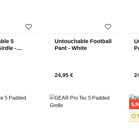
ble 5
Untouchable Football
U
rdle -
Pant - White
P
 Preis:
Regulärer Preis:
Re
24,95 €
2
5,5
T