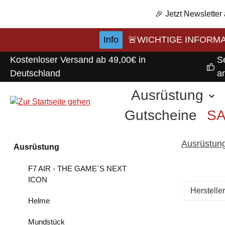
m Hauptinhalt springen
Zur Suche springen
Zur Hauptnavigation springen
🎉 Jetzt Newsletter
Info
🚨WICHTIGE INFORMATI
Kostenloser Versand ab 49,00€ in
S
Deutschland
a
Ausrüstung
Gutscheine
S
Ausrüstun
Ausrüstung
F7 AIR - THE GAME`S NEXT
ICON
Herstelle
Helme
Mundstück