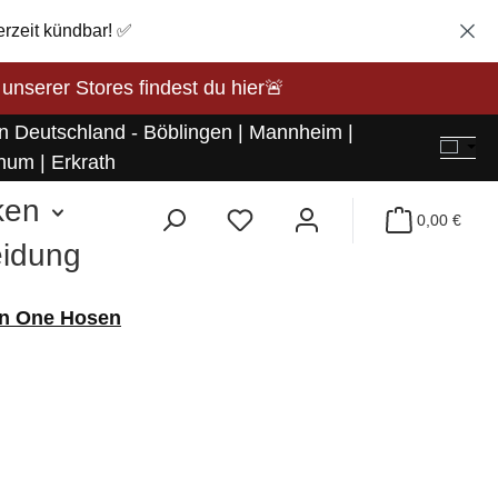
erzeit kündbar! ✅
rer Stores findest du hier🚨
in Deutschland - Böblingen | Mannheim |
hum | Erkrath
ken
0,00 €
eidung
 in One Hosen