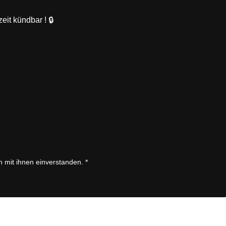
eit kündbar ! 🔒
n mit ihnen einverstanden.
*