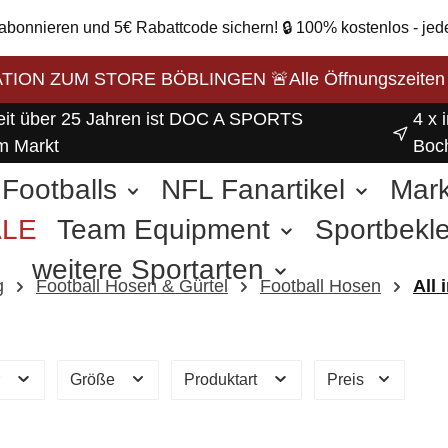
 abonnieren und 5€ Rabattcode sichern! 🔒 100% kostenlos - jed
ON ZUM STORE BÖBLINGEN 🚨Alle Öffnungszeiten unse
eit über 25 Jahren ist DOC A SPORTS
4 x 
m Markt
Boc
Footballs
NFL Fanartikel
Mar
ALE
Team Equipment
Sportbekl
weitere Sportarten
g
Football Hosen & Gürtel
Football Hosen
All
r
Größe
Produktart
Preis