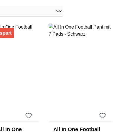
Rabatt
spart
ll In One
All In One Football