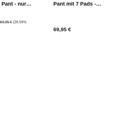
 Pant - nur
Pant mit 7 Pads -
Schwarz
preis:
Regulärer Preis:
69,95 €
(28.59%
Regulärer Preis:
69,95 €