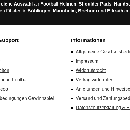
reiche Auswahl
an
Football Helmen
,
Shoulder Pads
,
Hands
en Filialen in
Böblingen
,
Mannheim
,
Bochum
und
Erkrath
od
Support
Informationen
Allgemeine Geschäftsbed
r
Impressum
eiten
Widerrufsrecht
rican Football
Vertrag widerrufen
deos
Anleitungen und Hinweis
bedingungen Gewinnspiel
Versand und Zahlungsbe
Datenschutzerklärung & P