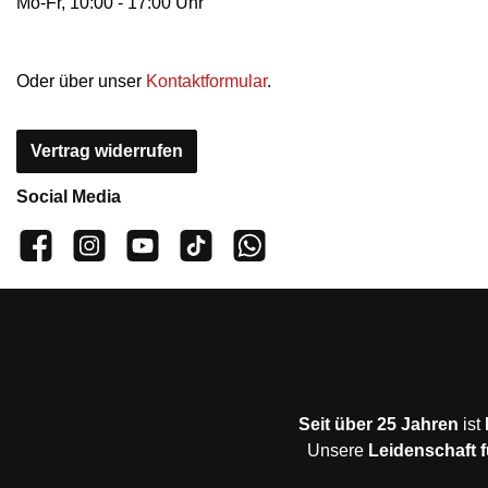
Mo-Fr, 10:00 - 17:00 Uhr
Oder über unser
Kontaktformular
.
Vertrag widerrufen
Social Media
👍 4.500 Gefällt mir
📸 38.000 Follower
📺 20 Abonnenten
🎵1.800 Follower
Kanal abonnieren
Seit über 25 Jahren
ist
Unsere
Leidenschaft f