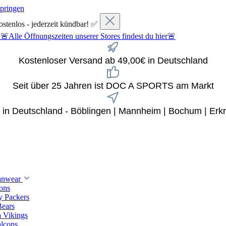
springen
ostenlos - jederzeit kündbar! ✅
fnungszeiten unserer Stores findest du hier🚨
Kostenloser Versand ab 49,00€ in Deutschland
Seit über 25 Jahren ist DOC A SPORTS am Markt
x in Deutschland - Böblingen | Mannheim | Bochum | Erkr
anwear
ions
y Packers
Bears
 Vikings
alcons