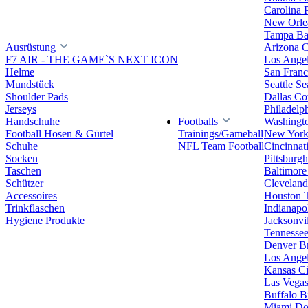
Carolina 
New Orlea
Tampa Ba
Ausrüstung
Arizona C
F7 AIR - THE GAME`S NEXT ICON
Los Ange
Helme
San Franc
Mundstück
Seattle S
Shoulder Pads
Dallas C
Jerseys
Philadelp
Handschuhe
Footballs
Washingt
Football Hosen & Gürtel
Trainings/Gameball
New York
Schuhe
NFL Team Football
Cincinnat
Socken
Pittsburgh
Taschen
Baltimore
Schützer
Clevelan
Accessoires
Houston 
Trinkflaschen
Indianapol
Hygiene Produkte
Jacksonvil
Tennessee
Denver B
Los Angel
Kansas Ci
Las Vegas
Buffalo Bi
Miami Do