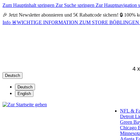
Zum Hauptinhalt springen
Zur Suche springen
Zur Hauptnavigation 
🎉 Jetzt Newsletter abonnieren und 5€ Rabattcode sichern! 🔒 100% k
Info
🚨WICHTIGE INFORMATION ZUM STORE BÖBLINGEN 🚨Alle Öf
4 
Deutsch
Deutsch
English
NFL & F
Detroit L
Green Ba
Chicago 
Minnesota
Atlanta F