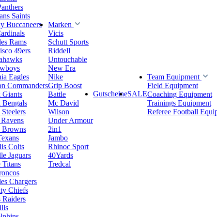
Panthers
ns Saints
y Buccaneers
Marken
ardinals
Vicis
les Rams
Schutt Sports
isco 49ers
Riddell
eahawks
Untouchable
owboys
New Era
hia Eagles
Nike
Team Equipment
on Commanders
Grip Boost
Field Equipment
Gutscheine
SALE
 Giants
Battle
Coaching Equipment
i Bengals
Mc David
Trainings Equipment
 Steelers
Wilson
Referee Football Equi
 Ravens
Under Armour
d Browns
2in1
Texans
Jambo
is Colts
Rhinoc Sport
le Jaguars
40Yards
 Titans
Tredcal
roncos
es Chargers
ty Chiefs
 Raiders
lls
lphins