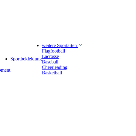
weitere Sportarten
Flagfootball
Lacrosse
Sportbekleidung
Baseball
Cheerleading
pment
Basketball