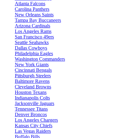
Atlanta Falcons
Carolina Panthers
New Orleans Saints
Tampa Bay Buccaneers
Arizona Cardinals
Los Angeles Rams
San Francisco 49ers
Seattle Seahawks
Dallas Cowboys
Philadelphia Eagles
Washington Commanders
New York Giants
Cincinnati Bengals
Pittsburgh Steelers
Baltimore Ravens
Cleveland Browns
Houston Texans
Indianapolis Colts
Jacksonville Jaguars
Tennessee Titans
Denver Broncos
Los Angeles Chargers
Kansas City Chiefs
Las Vegas Raiders
Buffalo Bills