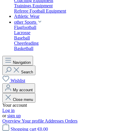
Coaching Equipment
Trainings Equipment
Referee Football Equipment
Athletic Wear
other Sports
Flagfootball
Lacrosse
Baseball
Cheerleading
Basketball
Navigation
Search
Wishlist
My account
Close menu
Your account
Log in
or
sign up
Overview
Your profile
Addresses
Orders
Shopping cart
€0.00