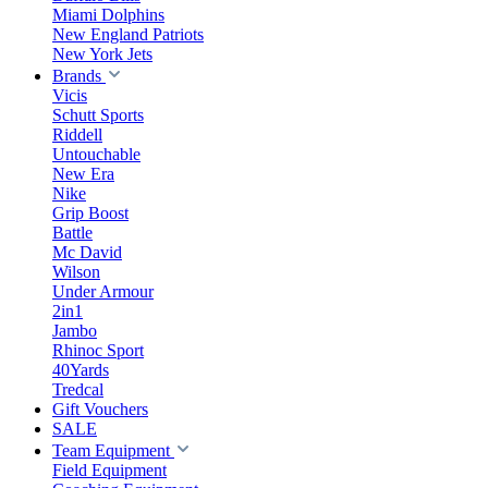
Miami Dolphins
New England Patriots
New York Jets
Brands
Vicis
Schutt Sports
Riddell
Untouchable
New Era
Nike
Grip Boost
Battle
Mc David
Wilson
Under Armour
2in1
Jambo
Rhinoc Sport
40Yards
Tredcal
Gift Vouchers
SALE
Team Equipment
Field Equipment