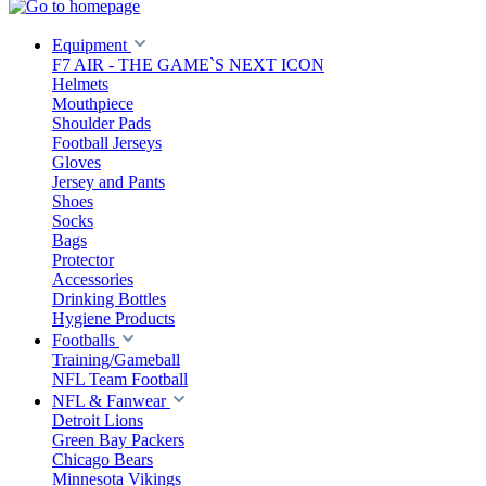
Equipment
F7 AIR - THE GAME`S NEXT ICON
Helmets
Mouthpiece
Shoulder Pads
Football Jerseys
Gloves
Jersey and Pants
Shoes
Socks
Bags
Protector
Accessories
Drinking Bottles
Hygiene Products
Footballs
Training/Gameball
NFL Team Football
NFL & Fanwear
Detroit Lions
Green Bay Packers
Chicago Bears
Minnesota Vikings