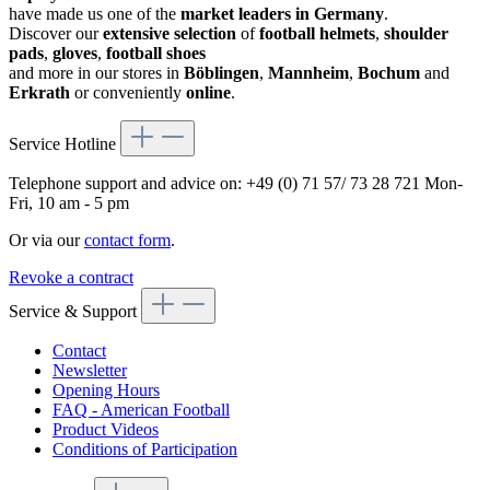
have made us one of the
market leaders in Germany
.
Discover our
extensive selection
of
football helmets
,
shoulder
pads
,
gloves
,
football shoes
and more in our stores in
Böblingen
,
Mannheim
,
Bochum
and
Erkrath
or conveniently
online
.
Service Hotline
Telephone support and advice on:
+49 (0) 71 57/ 73 28 721
Mon-
Fri, 10 am - 5 pm
Or via our
contact form
.
Revoke a contract
Service & Support
Contact
Newsletter
Opening Hours
FAQ - American Football
Product Videos
Conditions of Participation