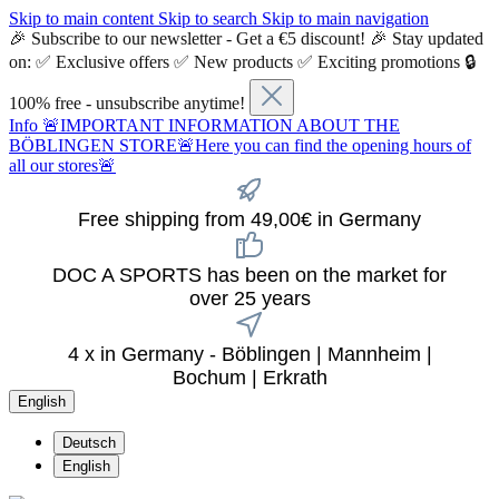
Skip to main content
Skip to search
Skip to main navigation
🎉 Subscribe to our newsletter - Get a €5 discount! 🎉 Stay updated
on: ✅ Exclusive offers ✅ New products ✅ Exciting promotions 🔒
100% free - unsubscribe anytime!
Info
🚨IMPORTANT INFORMATION ABOUT THE
BÖBLINGEN STORE🚨Here you can find the opening hours of
all our stores🚨
Free shipping from 49,00€ in Germany
DOC A SPORTS has been on the market for
over 25 years
4 x in Germany - Böblingen | Mannheim |
Bochum | Erkrath
English
Deutsch
English