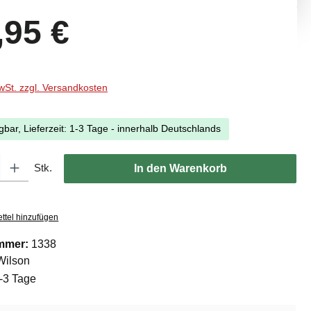
eis:
,95 €
MwSt. zzgl. Versandkosten
gbar, Lieferzeit: 1-3 Tage - innerhalb Deutschlands
l: Gib den gewünschten Wert ein oder benutze die Schaltflächen um di
Stk.
In den Warenkorb
ttel hinzufügen
mmer:
1338
Wilson
-3 Tage