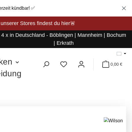
erzeit kündbar! ✅
rer Stores findest du hier🚨
4 x in Deutschland - Böblingen | Mannheim | Bochum
| Erkrath
ken
0,00 €
eidung