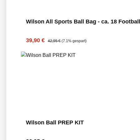
Wilson All Sports Ball Bag - ca. 18 Footbal
Verkaufspreis:
Regulärer Preis:
39,90 €
42,95 €
(7.1% gespart)
Wilson Ball PREP KIT