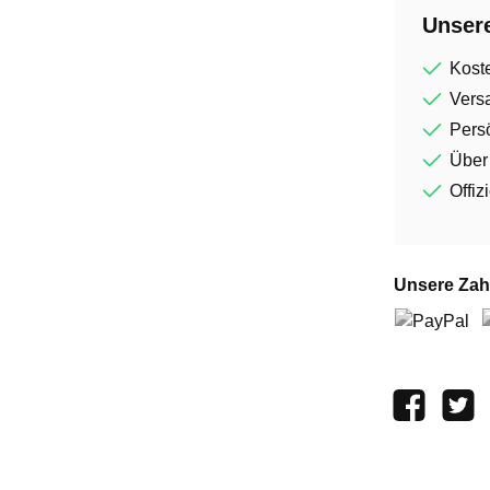
Unsere
Kost
Vers
Persö
Über
Offiz
Unsere Zah
PayPal
V