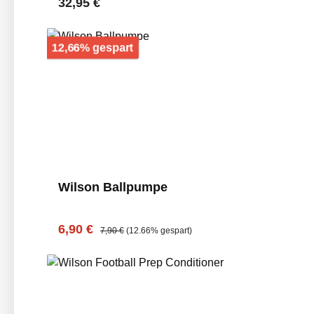
Regulärer Preis:
32,95 €
Rabatt
12,66% gespart
Wilson Ballpumpe
Verkaufspreis:
Regulärer Preis:
6,90 €
7,90 €
(12.66% gespart)