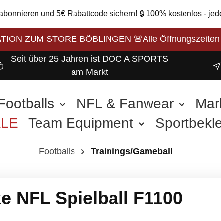
 abonnieren und 5€ Rabattcode sichern! 🔒 100% kostenlos - jed
ON ZUM STORE BÖBLINGEN 🚨Alle Öffnungszeiten unse
Seit über 25 Jahren ist DOC A SPORTS
am Markt
Footballs
NFL & Fanwear
Mar
ALE
Team Equipment
Sportbekl
weitere Sportarten
Footballs
Trainings/Gameball
e NFL Spielball F1100