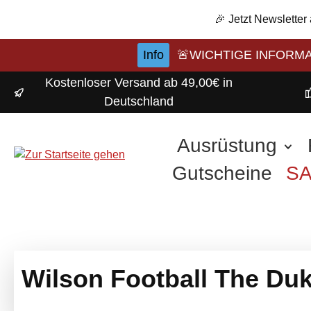
m Hauptinhalt springen
Zur Suche springen
Zur Hauptnavigation springen
🎉 Jetzt Newsletter
Info
🚨WICHTIGE INFORMATI
Kostenloser Versand ab 49,00€ in
Deutschland
Ausrüstung
Gutscheine
S
Wilson Football The Duk