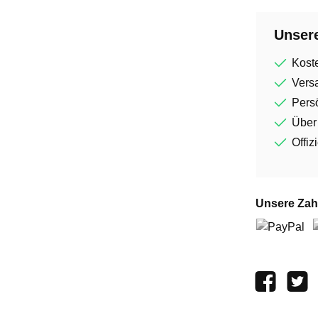
Unsere
Kost
Vers
Persö
Über
Offiz
Unsere Zah
PayPal
V