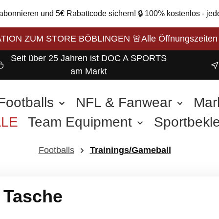
 abonnieren und 5€ Rabattcode sichern! 🔒 100% kostenlos - jed
ON ZUM STORE BÖBLINGEN 🚨Alle Öffnungszeiten unse
Seit über 25 Jahren ist DOC A SPORTS
am Markt
Footballs
NFL & Fanwear
Mar
ALE
Team Equipment
Sportbekl
weitere Sportarten
Footballs
Trainings/Gameball
l Tasche