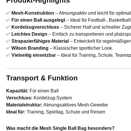
Produkt-Highlights
✅
Mesh-Konstruktion
– Atmungsaktiv und leicht für optimal
✅
Für einen Ball ausgelegt
– Ideal für Football-, Basketbal
✅
Kordelzugverschluss
– Sicherer Halt und schneller Zugri
✅
Leichtes Design
– Einfach zu transportieren und platzsp
✅
Strapazierfähiges Material
– Entwickelt für regelmäßigen
✅
Wilson Branding
– Klassischer sportlicher Look.
✅
Vielseitig einsetzbar
– Ideal für Training, Schule, Teamspo
Transport & Funktion
Kapazität:
Für einen Ball
Verschluss:
Kordelzug-System
Materialstruktur:
Atmungsaktives Mesh-Gewebe
Ideal für:
Training, Spieltag, Schule und Reisen
Was macht die Mesh Single Ball Bag besonders?