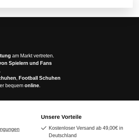
stung
am Markt vertreten.
 von Spielern und Fans
.
chuhen
,
Football Schuhen
er bequem
online
.
Unsere Vorteile
Kostenloser Versand ab 49,00€ in
ingungen
Deutschland