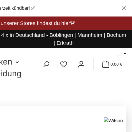
erzeit kündbar! ✅
rer Stores findest du hier🚨
4 x in Deutschland - Böblingen | Mannheim | Bochum
| Erkrath
ken
0,00 €
eidung