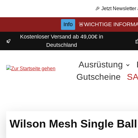
m Hauptinhalt springen
Zur Suche springen
Zur Hauptnavigation springen
🎉 Jetzt Newsletter
Info
🚨WICHTIGE INFORMATI
Kostenloser Versand ab 49,00€ in
Deutschland
Ausrüstung
Gutscheine
S
Wilson Mesh Single Bal