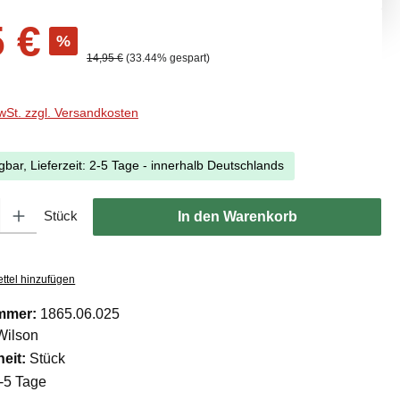
s:
5 €
%
Regulärer Preis:
14,95 €
(33.44% gespart)
MwSt. zzgl. Versandkosten
gbar, Lieferzeit: 2-5 Tage - innerhalb Deutschlands
l: Gib den gewünschten Wert ein oder benutze die Schaltflächen um di
Stück
In den Warenkorb
ttel hinzufügen
mmer:
1865.06.025
Wilson
eit:
Stück
-5 Tage