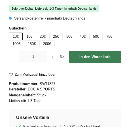
Sofort verfügbar, Lieferzeit: 1-3 Tage - innerhalb Deutschlands
Versandkostenfrei - innerhalb Deutschlands
auswählen
Gutschein
10€
15€
20€
25€
30€
40€
50€
75€
100€
150€
200€
Produkt Anzahl: Gib den gewünschten Wert ein oder benutze die Schaltflächen um die
Stk.
In den Warenkorb
Zum Merkzettel hinzufügen
Produktnummer:
SW11827
Hersteller:
DOC A SPORTS
Mengeneinheit:
Stück
Lieferzeit:
1-3 Tage
Unsere Vorteile
Kostenloser Versand ab 49,00€ in Deutschland