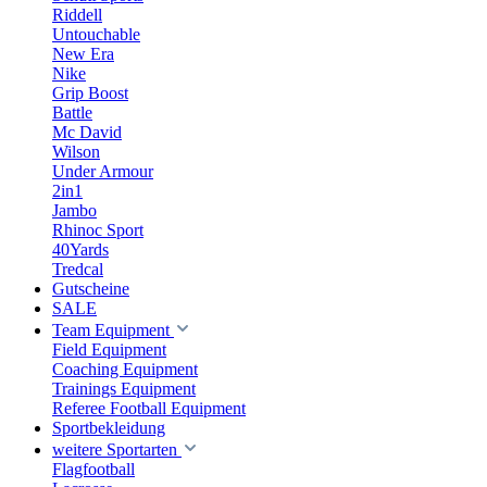
Riddell
Untouchable
New Era
Nike
Grip Boost
Battle
Mc David
Wilson
Under Armour
2in1
Jambo
Rhinoc Sport
40Yards
Tredcal
Gutscheine
SALE
Team Equipment
Field Equipment
Coaching Equipment
Trainings Equipment
Referee Football Equipment
Sportbekleidung
weitere Sportarten
Flagfootball