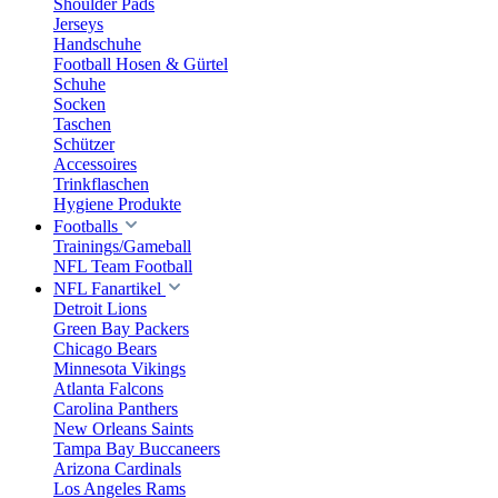
Shoulder Pads
Jerseys
Handschuhe
Football Hosen & Gürtel
Schuhe
Socken
Taschen
Schützer
Accessoires
Trinkflaschen
Hygiene Produkte
Footballs
Trainings/Gameball
NFL Team Football
NFL Fanartikel
Detroit Lions
Green Bay Packers
Chicago Bears
Minnesota Vikings
Atlanta Falcons
Carolina Panthers
New Orleans Saints
Tampa Bay Buccaneers
Arizona Cardinals
Los Angeles Rams