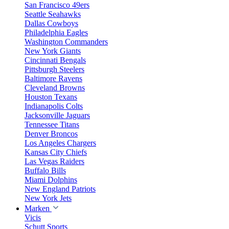
San Francisco 49ers
Seattle Seahawks
Dallas Cowboys
Philadelphia Eagles
Washington Commanders
New York Giants
Cincinnati Bengals
Pittsburgh Steelers
Baltimore Ravens
Cleveland Browns
Houston Texans
Indianapolis Colts
Jacksonville Jaguars
Tennessee Titans
Denver Broncos
Los Angeles Chargers
Kansas City Chiefs
Las Vegas Raiders
Buffalo Bills
Miami Dolphins
New England Patriots
New York Jets
Marken
Vicis
Schutt Sports