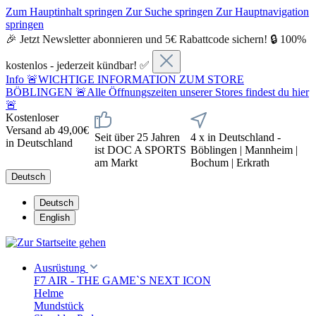
Zum Hauptinhalt springen
Zur Suche springen
Zur Hauptnavigation
springen
🎉 Jetzt Newsletter abonnieren und 5€ Rabattcode sichern! 🔒 100%
kostenlos - jederzeit kündbar! ✅
Info
🚨WICHTIGE INFORMATION ZUM STORE
BÖBLINGEN 🚨Alle Öffnungszeiten unserer Stores findest du hier
🚨
Kostenloser
Versand ab 49,00€
Seit über 25 Jahren
4 x in Deutschland -
in Deutschland
ist DOC A SPORTS
Böblingen | Mannheim |
am Markt
Bochum | Erkrath
Deutsch
Deutsch
English
Ausrüstung
F7 AIR - THE GAME`S NEXT ICON
Helme
Mundstück