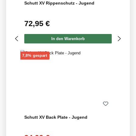
Schutt XV Rippenschutz - Jugend
72,95 €
Regulärer Preis:
In den Warenkorb
Rabatt
7,8% gespart
Schutt XV Back Plate - Jugend