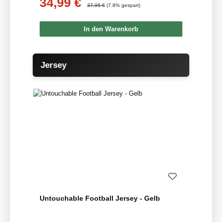
34,99 €
Verkaufspreis:
Regulärer Preis:
37,95 €
(7.8% gespart)
In den Warenkorb
Produktgalerie überspringen
Jersey
Untouchable Football Jersey - Gelb