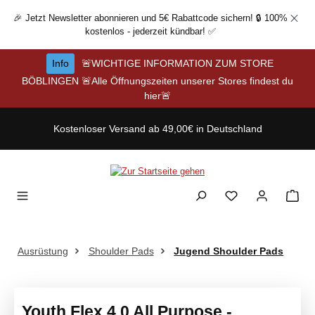
Zum Hauptinhalt springen
🎉 Jetzt Newsletter abonnieren und 5€ Rabattcode sichern! 🔒 100%
kostenlos - jederzeit kündbar! ✅
Info
🚨WICHTIGE INFORMATION ZUM STORE
BÖBLINGEN 🚨Alle Öffnungszeiten unserer Stores findest du
hier🚨
Kostenloser Versand ab 49,00€ in Deutschland
Ausrüstung
Shoulder Pads
Jugend Shoulder Pads
Youth Flex 4.0 All Purpose -