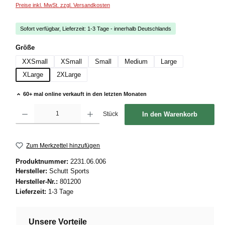
Preise inkl. MwSt. zzgl. Versandkosten
Sofort verfügbar, Lieferzeit: 1-3 Tage - innerhalb Deutschlands
auswählen
Größe
XXSmall
XSmall
Small
Medium
Large
XLarge
2XLarge
60+ mal online verkauft in den letzten Monaten
Produkt Anzahl: Gib den gewünschten Wert ein oder benutze die Schaltflächen um die
Stück
In den Warenkorb
Zum Merkzettel hinzufügen
Produktnummer:
2231.06.006
Hersteller:
Schutt Sports
Hersteller-Nr.:
801200
Lieferzeit:
1-3 Tage
Unsere Vorteile