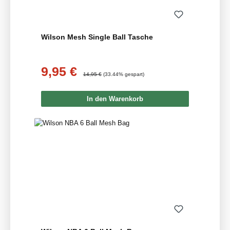
Wilson Mesh Single Ball Tasche
9,95 €
Verkaufspreis:
Regulärer Preis:
14,95 €
(33.44% gespart)
In den Warenkorb