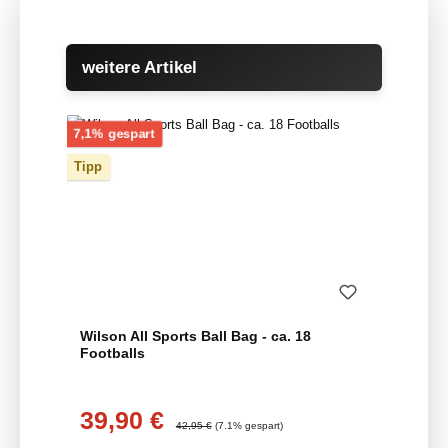
Produktgalerie überspringen
weitere Artikel
Rabatt
7,1% gespart
Tipp
Wilson All Sports Ball Bag - ca. 18
Footballs
39,90 €
Verkaufspreis:
Regulärer Preis:
42,95 €
(7.1% gespart)