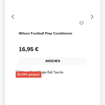
Wilson Football Prep Conditioner
16,95 €
Regulärer Preis:
ANSEHEN
Rabatt
33,44% gespart