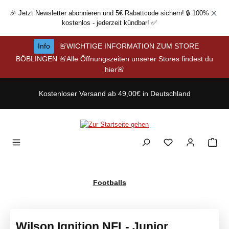
Zum Hauptinhalt springen
🎉 Jetzt Newsletter abonnieren und 5€ Rabattcode sichern! 🔒 100%
kostenlos - jederzeit kündbar! ✅
Info
🚨WICHTIGE INFORMATION ZUM STORE
BÖBLINGEN 🚨Alle Öffnungszeiten unserer Stores findest du
hier🚨
Kostenloser Versand ab 49,00€ in Deutschland
Footballs
Wilson Ignition NFL- Junior