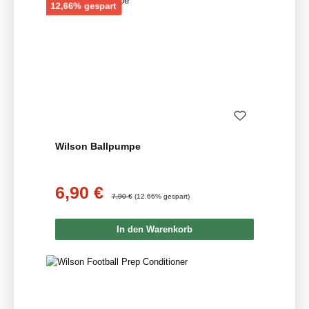
Rabatt
12,66% gespart
Wilson Ballpumpe
6,90 €
Verkaufspreis:
Regulärer Preis:
7,90 €
(12.66% gespart)
In den Warenkorb