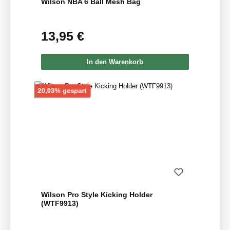
Wilson NBA 6 Ball Mesh Bag
13,95 €
Regulärer Preis:
In den Warenkorb
Rabatt
20,03% gespart
Wilson Pro Style Kicking Holder
(WTF9913)