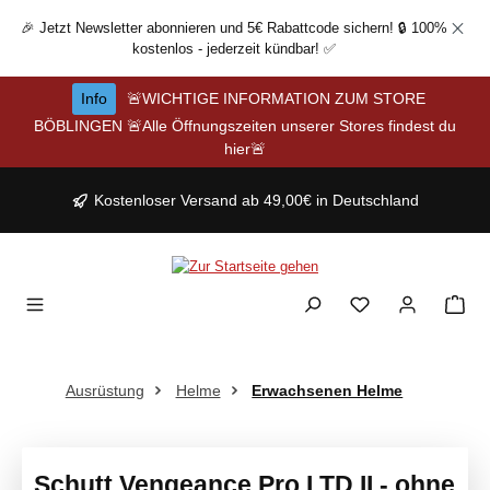
Zum Hauptinhalt springen
🎉 Jetzt Newsletter abonnieren und 5€ Rabattcode sichern! 🔒 100%
kostenlos - jederzeit kündbar! ✅
Info
🚨WICHTIGE INFORMATION ZUM STORE
BÖBLINGEN 🚨Alle Öffnungszeiten unserer Stores findest du
hier🚨
Kostenloser Versand ab 49,00€ in Deutschland
Ausrüstung
Helme
Erwachsenen Helme
Schutt Vengeance Pro LTD II - ohne