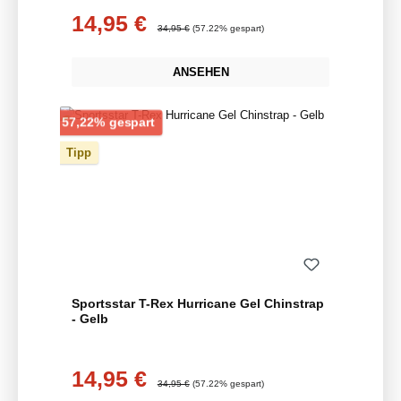
14,95 €
Verkaufspreis:
Regulärer Preis:
34,95 €
(57.22% gespart)
ANSEHEN
Rabatt
57,22% gespart
Tipp
Sportsstar T-Rex Hurricane Gel Chinstrap
- Gelb
14,95 €
Verkaufspreis:
Regulärer Preis:
34,95 €
(57.22% gespart)