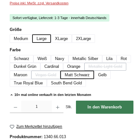
Preise inkl. MwSt. zzgl. Versandkosten
Sofort verfügbar, Lieferzeit: 1-3 Tage - innerhalb Deutschlands
auswählen
Größe
Medium
Large
XLarge
2XLarge
auswählen
Farbe
Schwarz
Weiß
Navy
Metallic Silber
Lila
Rot
Dunkel Grün
Cardinal
Orange
Metallic Light Gold
(Diese Option ist zurzei
Maroon
Vegas Gold
Matt Schwarz
Gelb
(Diese Option ist zurzeit nicht verfügbar.)
True Royal Blue
South Bend Gold
10+ mal online verkauft in den letzten Monaten
Produkt Anzahl: Gib den gewünschten Wert ein oder benutze die Schaltflächen um die
Stk.
In den Warenkorb
Zum Merkzettel hinzufügen
Produktnummer:
1340.66.013