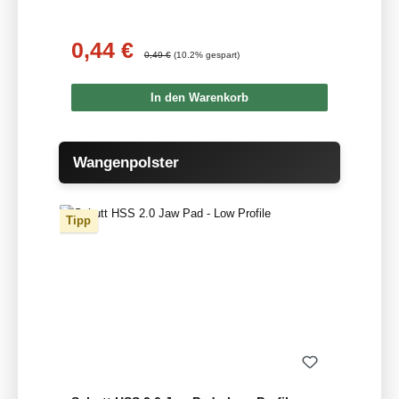
0,44 €
Verkaufspreis:
Regulärer Preis:
0,49 €
(10.2% gespart)
In den Warenkorb
Produktgalerie überspringen
Wangenpolster
Tipp