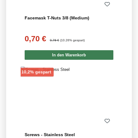
Facemask T-Nuts 3/8 (Medium)
0,70 €
Verkaufspreis:
Regulärer Preis:
0,78 €
(10.26% gespart)
In den Warenkorb
Rabatt
10,2% gespart
Screws - Stainless Steel