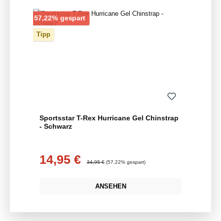
Rabatt
57,22% gespart
Tipp
Sportsstar T-Rex Hurricane Gel Chinstrap
- Schwarz
14,95 €
Verkaufspreis:
Regulärer Preis:
34,95 €
(57.22% gespart)
ANSEHEN