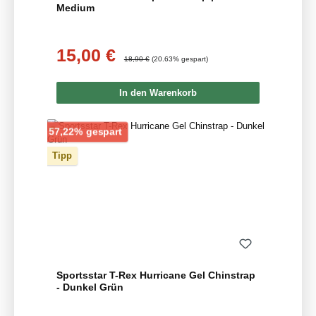
Medium
15,00 €
Verkaufspreis:
Regulärer Preis:
18,90 €
(20.63% gespart)
In den Warenkorb
Rabatt
57,22% gespart
Tipp
Sportsstar T-Rex Hurricane Gel Chinstrap
- Dunkel Grün