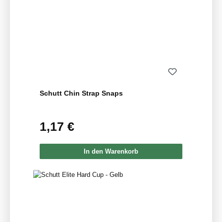
Schutt Chin Strap Snaps
1,17 €
Regulärer Preis:
In den Warenkorb