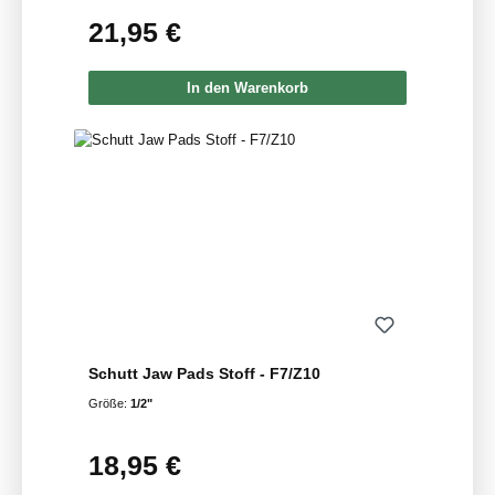
21,95 €
Regulärer Preis:
In den Warenkorb
Schutt Jaw Pads Stoff - F7/Z10
Größe:
1/2"
18,95 €
Regulärer Preis: