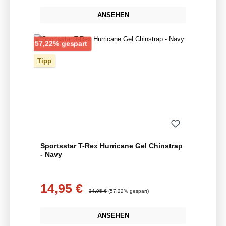
ANSEHEN
Rabatt
57,22% gespart
Tipp
Sportsstar T-Rex Hurricane Gel Chinstrap
- Navy
14,95 €
Verkaufspreis:
Regulärer Preis:
34,95 €
(57.22% gespart)
ANSEHEN