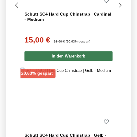
Schutt SC4 Hard Cup Chinstrap | Cardinal
- Medium
15,00 €
Verkaufspreis:
Regulärer Preis:
18,90 €
(20.63% gespart)
In den Warenkorb
Rabatt
20,63% gespart
Schutt SC4 Hard Cup Chinstrap | Gelb -