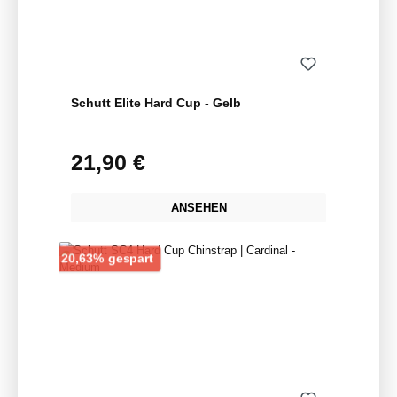
Schutt Elite Hard Cup - Gelb
21,90 €
Regulärer Preis:
ANSEHEN
Rabatt
20,63% gespart