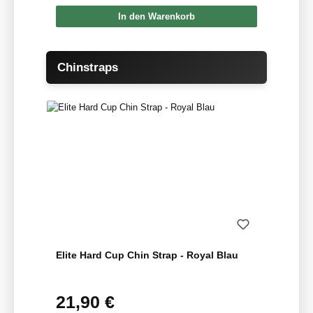
In den Warenkorb
Produktgalerie überspringen
Chinstraps
Elite Hard Cup Chin Strap - Royal Blau
21,90 €
Regulärer Preis: