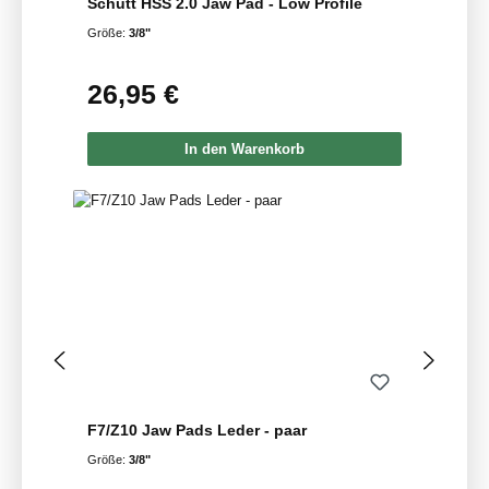
Schutt HSS 2.0 Jaw Pad - Low Profile
Größe:
3/8"
26,95 €
Regulärer Preis:
In den Warenkorb
F7/Z10 Jaw Pads Leder - paar
Größe:
3/8"