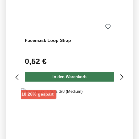
Facemask Loop Strap
0,52 €
Regulärer Preis:
In den Warenkorb
Rabatt
10,26% gespart