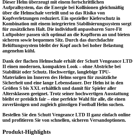
Dieser Helm überzeugt mit einem fortschrittlichen
Aufprallsystem, das die Energie bei Kollisionen gleichmäßig
über die Helmschale verteilt und so das Risiko von
Kopfverletzungen reduziert. Ein spezieller Kieferschutz in
Kombination mit einem integrierten Stabilisierungssystem sorgt
für zusätzlichen Halt. Die individuell anpassbaren Sure-Fit
Luftpolster passen sich optimal an die Kopfform an und bieten
sicheren sowie bequemen Sitz. Durch das durchdachte
Belüftungssystem bleibt der Kopf auch bei hoher Belastung
angenehm kühl.
Dank der flachen Helmschale erhält der Schutt Vengeance LTD
II einen modernen, kompakten Look – ohne Abstriche bei
Stabilität oder Schutz. Hochwertige, langlebige TPU-
Materialien im Inneren des Helms sorgen für zusätzliche
Sicherheit und eine lange Lebensdauer. Der Helm ist in den
Größen S bis XXL erhältlich und damit für Spieler aller
Altersklassen geeignet. Trotz seiner hochwertigen Ausstattung
bleibt er preislich fair – eine perfekte Wahl für alle, die einen
zuverlässigen und zugleich günstigen Football Helm suchen.
Bestellen Sie den Schutt Vengeance LTD II ganz einfach online
und profitieren Sie von schnellen, sicheren Versandoptionen.
Produkt-Highlights