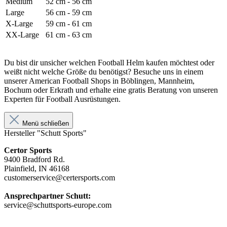
Medium
52 cm - 56 cm
Large
56 cm - 59 cm
X-Large
59 cm - 61 cm
XX-Large
61 cm - 63 cm
Du bist dir unsicher welchen Football Helm kaufen möchtest oder
weißt nicht welche Größe du benötigst? Besuche uns in einem
unserer American Football Shops in Böblingen, Mannheim,
Bochum oder Erkrath und erhalte eine gratis Beratung von unseren
Experten für Football Ausrüstungen.
Menü schließen
Hersteller "Schutt Sports"
Certor Sports
9400 Bradford Rd.
Plainfield, IN 46168
customerservice@certersports.com
Ansprechpartner Schutt:
service@schuttsports-europe.com