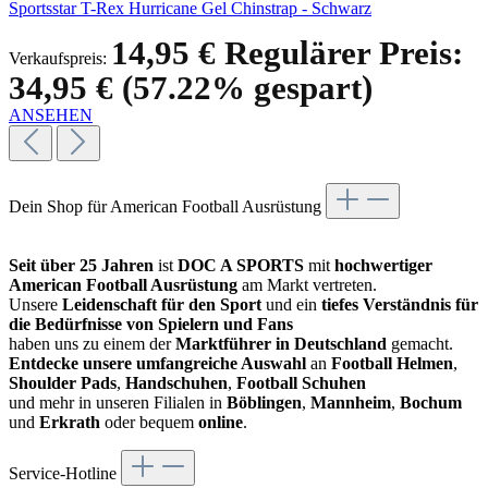
Sportsstar T-Rex Hurricane Gel Chinstrap - Schwarz
14,95 €
Regulärer Preis:
Verkaufspreis:
34,95 €
(57.22% gespart)
ANSEHEN
Dein Shop für American Football Ausrüstung
Seit über 25 Jahren
ist
DOC A SPORTS
mit
hochwertiger
American Football Ausrüstung
am Markt vertreten.
Unsere
Leidenschaft für den Sport
und ein
tiefes Verständnis für
die Bedürfnisse von Spielern und Fans
haben uns zu einem der
Marktführer in Deutschland
gemacht.
Entdecke unsere umfangreiche Auswahl
an
Football Helmen
,
Shoulder Pads
,
Handschuhen
,
Football Schuhen
und mehr in unseren Filialen in
Böblingen
,
Mannheim
,
Bochum
und
Erkrath
oder bequem
online
.
Service-Hotline