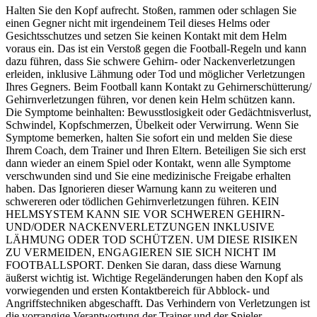
Halten Sie den Kopf aufrecht. Stoßen, rammen oder schlagen Sie
einen Gegner nicht mit irgendeinem Teil dieses Helms oder
Gesichtsschutzes und setzen Sie keinen Kontakt mit dem Helm
voraus ein. Das ist ein Verstoß gegen die Football-Regeln und kann
dazu führen, dass Sie schwere Gehirn- oder Nackenverletzungen
erleiden, inklusive Lähmung oder Tod und möglicher Verletzungen
Ihres Gegners. Beim Football kann Kontakt zu Gehirnerschütterung/
Gehirnverletzungen führen, vor denen kein Helm schützen kann.
Die Symptome beinhalten: Bewusstlosigkeit oder Gedächtnisverlust,
Schwindel, Kopfschmerzen, Übelkeit oder Verwirrung. Wenn Sie
Symptome bemerken, halten Sie sofort ein und melden Sie diese
Ihrem Coach, dem Trainer und Ihren Eltern. Beteiligen Sie sich erst
dann wieder an einem Spiel oder Kontakt, wenn alle Symptome
verschwunden sind und Sie eine medizinische Freigabe erhalten
haben. Das Ignorieren dieser Warnung kann zu weiteren und
schwereren oder tödlichen Gehirnverletzungen führen. KEIN
HELMSYSTEM KANN SIE VOR SCHWEREN GEHIRN-
UND/ODER NACKENVERLETZUNGEN INKLUSIVE
LÄHMUNG ODER TOD SCHÜTZEN. UM DIESE RISIKEN
ZU VERMEIDEN, ENGAGIEREN SIE SICH NICHT IM
FOOTBALLSPORT. Denken Sie daran, dass diese Warnung
äußerst wichtig ist. Wichtige Regeländerungen haben den Kopf als
vorwiegenden und ersten Kontaktbereich für Abblock- und
Angriffstechniken abgeschafft. Das Verhindern von Verletzungen ist
die vorrangige Verantwortung der Trainer und der Spieler.