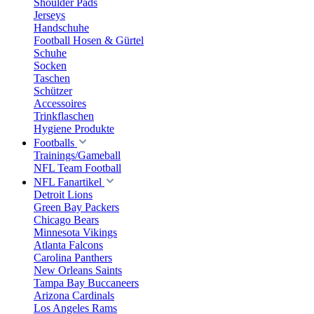
Shoulder Pads
Jerseys
Handschuhe
Football Hosen & Gürtel
Schuhe
Socken
Taschen
Schützer
Accessoires
Trinkflaschen
Hygiene Produkte
Footballs
Trainings/Gameball
NFL Team Football
NFL Fanartikel
Detroit Lions
Green Bay Packers
Chicago Bears
Minnesota Vikings
Atlanta Falcons
Carolina Panthers
New Orleans Saints
Tampa Bay Buccaneers
Arizona Cardinals
Los Angeles Rams