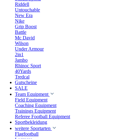
Riddell
Untouchable
New Era
Nike
Grip Boost
Battle
Mc David
Wilson
Under Armour
2in1
Jambo
Rhinoc Sport
40Yards
Tredcal
Gutscheine
SALE
Team Equipment
Field Equipment
Coaching Equipment
Trainings Equipment
Referee Football Equipment
Sportbekleidung
weitere Sportarten
Flagfootball