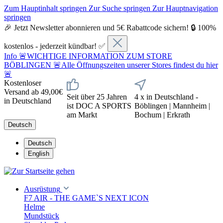
Zum Hauptinhalt springen
Zur Suche springen
Zur Hauptnavigation
springen
🎉 Jetzt Newsletter abonnieren und 5€ Rabattcode sichern! 🔒 100%
kostenlos - jederzeit kündbar! ✅
Info
🚨WICHTIGE INFORMATION ZUM STORE
BÖBLINGEN 🚨Alle Öffnungszeiten unserer Stores findest du hier
🚨
Kostenloser
Versand ab 49,00€
Seit über 25 Jahren
4 x in Deutschland -
in Deutschland
ist DOC A SPORTS
Böblingen | Mannheim |
am Markt
Bochum | Erkrath
Deutsch
Deutsch
English
Ausrüstung
F7 AIR - THE GAME`S NEXT ICON
Helme
Mundstück