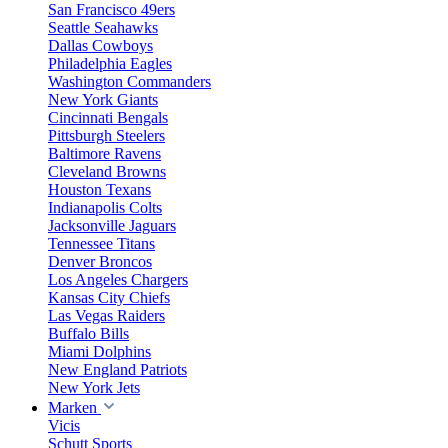
San Francisco 49ers
Seattle Seahawks
Dallas Cowboys
Philadelphia Eagles
Washington Commanders
New York Giants
Cincinnati Bengals
Pittsburgh Steelers
Baltimore Ravens
Cleveland Browns
Houston Texans
Indianapolis Colts
Jacksonville Jaguars
Tennessee Titans
Denver Broncos
Los Angeles Chargers
Kansas City Chiefs
Las Vegas Raiders
Buffalo Bills
Miami Dolphins
New England Patriots
New York Jets
Marken
Vicis
Schutt Sports