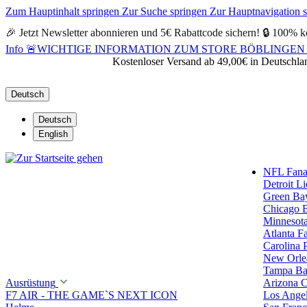
Zum Hauptinhalt springen
Zur Suche springen
Zur Hauptnavigation 
🎉 Jetzt Newsletter abonnieren und 5€ Rabattcode sichern! 🔒 100% k
Info
🚨WICHTIGE INFORMATION ZUM STORE BÖBLINGEN 🚨Alle Öf
Kostenloser Versand ab 49,00€ in Deutschla
Deutsch
Deutsch
English
NFL Fanar
Detroit L
Green Ba
Chicago 
Minnesota
Atlanta F
Carolina 
New Orlea
Tampa Ba
Ausrüstung
Arizona C
F7 AIR - THE GAME`S NEXT ICON
Los Ange