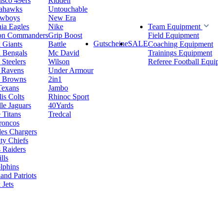
isco 49ers
Riddell
eahawks
Untouchable
owboys
New Era
hia Eagles
Nike
Team Equipment
on Commanders
Grip Boost
Field Equipment
Gutscheine
SALE
 Giants
Battle
Coaching Equipment
i Bengals
Mc David
Trainings Equipment
 Steelers
Wilson
Referee Football Equi
 Ravens
Under Armour
d Browns
2in1
Texans
Jambo
is Colts
Rhinoc Sport
le Jaguars
40Yards
 Titans
Tredcal
roncos
es Chargers
ty Chiefs
 Raiders
lls
lphins
nd Patriots
Jets