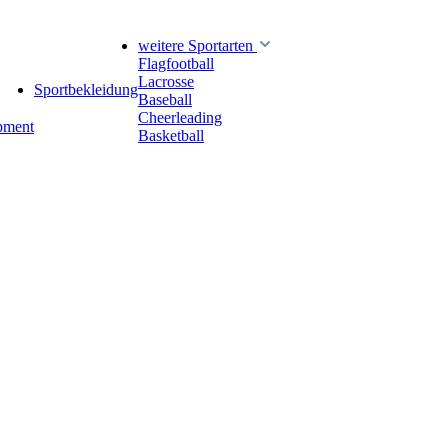
weitere Sportarten
Flagfootball
Lacrosse
Sportbekleidung
Baseball
Cheerleading
pment
Basketball