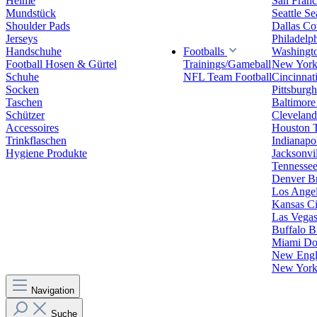
Helme
San Franc
Mundstück
Seattle S
Shoulder Pads
Dallas C
Jerseys
Philadelp
Handschuhe
Footballs
Washingt
Football Hosen & Gürtel
Trainings/Gameball
New York
Schuhe
NFL Team Football
Cincinnat
Socken
Pittsburgh
Taschen
Baltimore
Schützer
Clevelan
Accessoires
Houston 
Trinkflaschen
Indianapol
Hygiene Produkte
Jacksonvil
Tennessee
Denver B
Los Angel
Kansas Ci
Las Vegas
Buffalo Bi
Miami Do
New Engla
New York 
Navigation
Suche