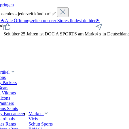
springen
ostenlos - jederzeit kündbar! ✅
fnungszeiten unserer Stores findest du hier🚨
nd
Seit über 25 Jahren ist DOC A SPORTS am Markt
4 x in Deutschlan
tikel
ions
y Packers
Bears
 Vikings
alcons
Panthers
ns Saints
y Buccaneers
Marken
ardinals
Vicis
les Rams
Schutt Sports