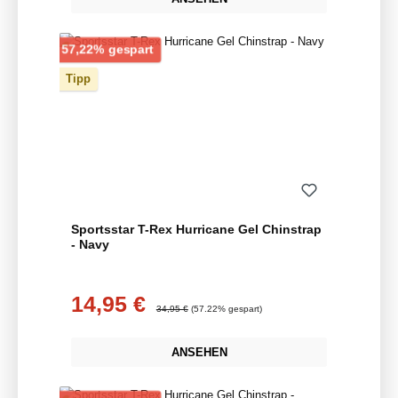
Rabatt
57,22% gespart
Tipp
Sportsstar T-Rex Hurricane Gel Chinstrap
- Navy
14,95 €
Verkaufspreis:
Regulärer Preis:
34,95 €
(57.22% gespart)
ANSEHEN