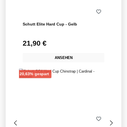
Schutt Elite Hard Cup - Gelb
21,90 €
Regulärer Preis:
ANSEHEN
Rabatt
20,63% gespart