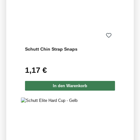
Schutt Chin Strap Snaps
1,17 €
Regulärer Preis:
In den Warenkorb