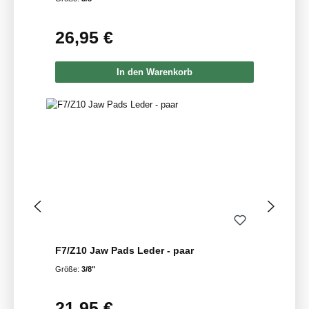
26,95 €
Regulärer Preis:
In den Warenkorb
F7/Z10 Jaw Pads Leder - paar
Größe:
3/8"
21,95 €
Regulärer Preis: