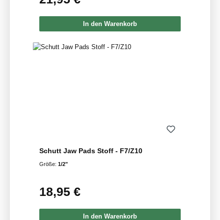
In den Warenkorb
Schutt Jaw Pads Stoff - F7/Z10
Größe:
1/2"
18,95 €
Regulärer Preis:
In den Warenkorb