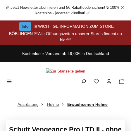
Zum Hauptinhalt springen
🎉 Jetzt Newsletter abonnieren und 5€ Rabattcode sichern! 🔒 100%
kostenlos - jederzeit kündbar! ✅
Info
🚨WICHTIGE INFORMATION ZUM STORE
BÖBLINGEN 🚨Alle Öffnungszeiten unserer Stores findest du
hier🚨
Kostenloser Versand ab 49,00€ in Deutschland
Ausrüstung
Helme
Erwachsenen Helme
Schutt Vengeance Pro LTD II - ohne