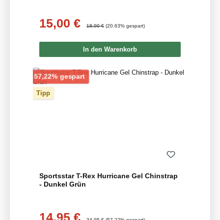
15,00 €
Verkaufspreis:
Regulärer Preis:
18,90 €
(20.63% gespart)
In den Warenkorb
Rabatt
57,22% gespart
Tipp
Sportsstar T-Rex Hurricane Gel Chinstrap
- Dunkel Grün
14,95 €
Verkaufspreis:
Regulärer Preis:
34,95 €
(57.22% gespart)