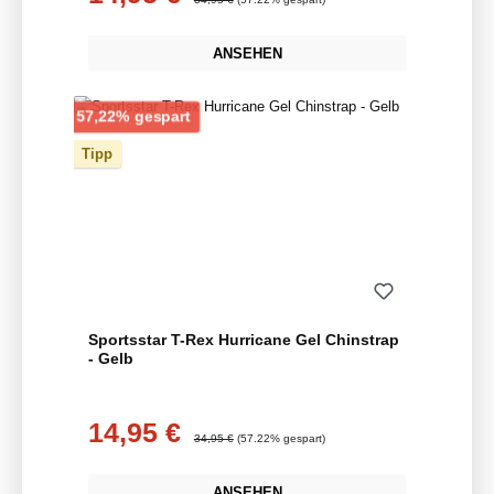
ANSEHEN
Rabatt
57,22% gespart
Tipp
Sportsstar T-Rex Hurricane Gel Chinstrap
- Gelb
14,95 €
Verkaufspreis:
Regulärer Preis:
34,95 €
(57.22% gespart)
ANSEHEN