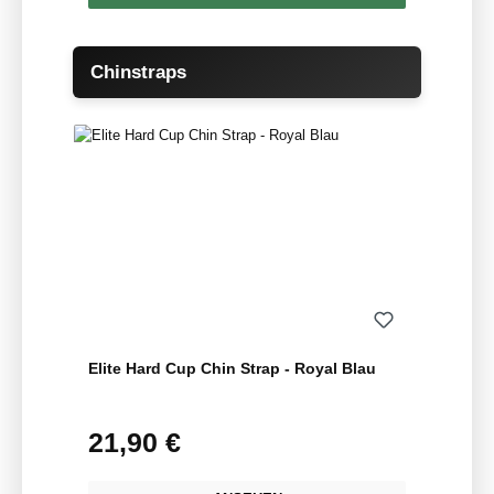
Produktgalerie überspringen
Chinstraps
Elite Hard Cup Chin Strap - Royal Blau
21,90 €
Regulärer Preis: