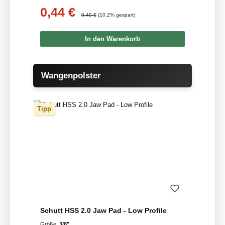
0,44 €
Verkaufspreis:
Regulärer Preis:
0,49 €
(10.2% gespart)
In den Warenkorb
Produktgalerie überspringen
Wangenpolster
Tipp
Schutt HSS 2.0 Jaw Pad - Low Profile
Größe:
3/8"