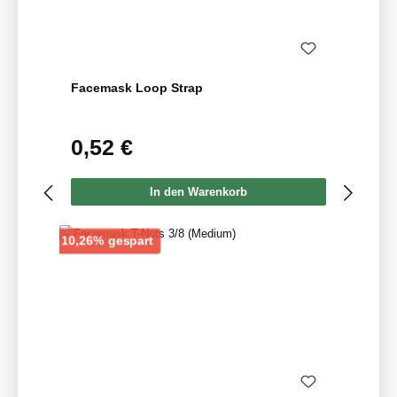
Facemask Loop Strap
0,52 €
Regulärer Preis:
In den Warenkorb
Rabatt
10,26% gespart