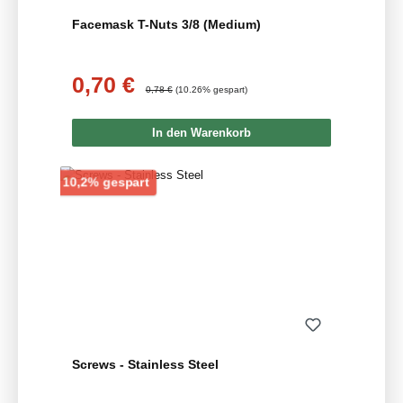
Facemask T-Nuts 3/8 (Medium)
0,70 €
Verkaufspreis:
Regulärer Preis:
0,78 €
(10.26% gespart)
In den Warenkorb
Rabatt
10,2% gespart
Screws - Stainless Steel