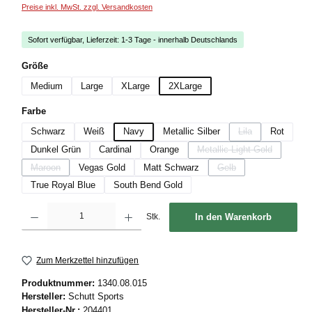
Preise inkl. MwSt. zzgl. Versandkosten
Sofort verfügbar, Lieferzeit: 1-3 Tage - innerhalb Deutschlands
auswählen
Größe
Medium
Large
XLarge
2XLarge
auswählen
Farbe
Schwarz
Weiß
Navy
Metallic Silber
Lila
Rot
(Diese Option ist zur
Dunkel Grün
Cardinal
Orange
Metallic Light Gold
(Diese Option ist zurzei
Maroon
Vegas Gold
Matt Schwarz
Gelb
(Diese Option ist zurzeit nicht verfügbar.)
(Diese Option ist zurzeit 
True Royal Blue
South Bend Gold
Produkt Anzahl: Gib den gewünschten Wert ein oder benutze die Schaltflächen um die
Stk.
In den Warenkorb
Zum Merkzettel hinzufügen
Produktnummer:
1340.08.015
Hersteller:
Schutt Sports
Hersteller-Nr.:
204401