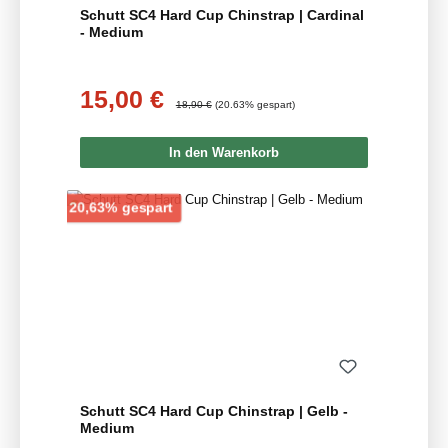
Schutt SC4 Hard Cup Chinstrap | Cardinal
- Medium
15,00 €
Verkaufspreis:
Regulärer Preis:
18,90 €
(20.63% gespart)
In den Warenkorb
Rabatt
20,63% gespart
Schutt SC4 Hard Cup Chinstrap | Gelb -
Medium