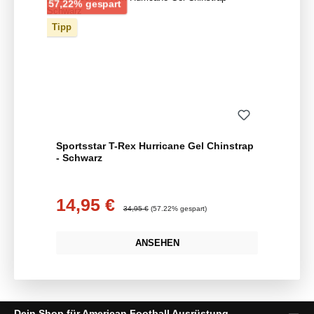
Rabatt
57,22% gespart
Tipp
Sportsstar T-Rex Hurricane Gel Chinstrap
- Schwarz
14,95 €
Verkaufspreis:
Regulärer Preis:
34,95 €
(57.22% gespart)
ANSEHEN
Dein Shop für American Football Ausrüstung