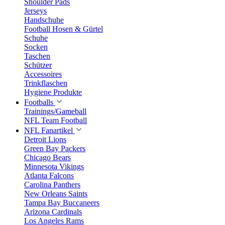
Shoulder Pads
Jerseys
Handschuhe
Football Hosen & Gürtel
Schuhe
Socken
Taschen
Schützer
Accessoires
Trinkflaschen
Hygiene Produkte
Footballs
Trainings/Gameball
NFL Team Football
NFL Fanartikel
Detroit Lions
Green Bay Packers
Chicago Bears
Minnesota Vikings
Atlanta Falcons
Carolina Panthers
New Orleans Saints
Tampa Bay Buccaneers
Arizona Cardinals
Los Angeles Rams