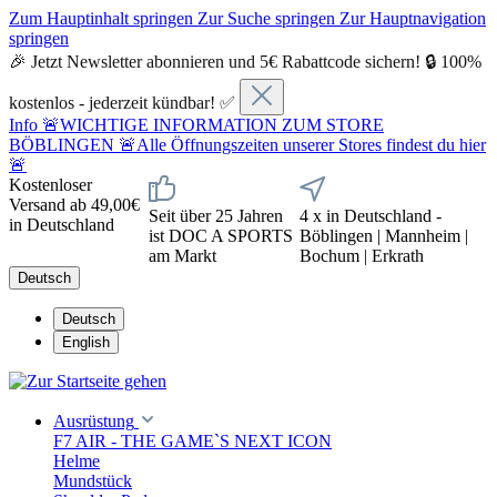
Zum Hauptinhalt springen
Zur Suche springen
Zur Hauptnavigation
springen
🎉 Jetzt Newsletter abonnieren und 5€ Rabattcode sichern! 🔒 100%
kostenlos - jederzeit kündbar! ✅
Info
🚨WICHTIGE INFORMATION ZUM STORE
BÖBLINGEN 🚨Alle Öffnungszeiten unserer Stores findest du hier
🚨
Kostenloser
Versand ab 49,00€
Seit über 25 Jahren
4 x in Deutschland -
in Deutschland
ist DOC A SPORTS
Böblingen | Mannheim |
am Markt
Bochum | Erkrath
Deutsch
Deutsch
English
Ausrüstung
F7 AIR - THE GAME`S NEXT ICON
Helme
Mundstück