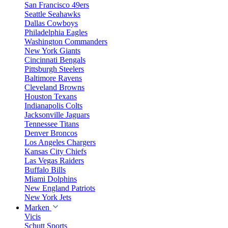
San Francisco 49ers
Seattle Seahawks
Dallas Cowboys
Philadelphia Eagles
Washington Commanders
New York Giants
Cincinnati Bengals
Pittsburgh Steelers
Baltimore Ravens
Cleveland Browns
Houston Texans
Indianapolis Colts
Jacksonville Jaguars
Tennessee Titans
Denver Broncos
Los Angeles Chargers
Kansas City Chiefs
Las Vegas Raiders
Buffalo Bills
Miami Dolphins
New England Patriots
New York Jets
Marken
Vicis
Schutt Sports