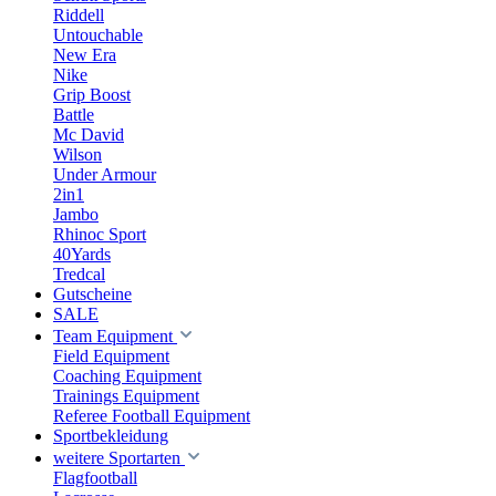
Riddell
Untouchable
New Era
Nike
Grip Boost
Battle
Mc David
Wilson
Under Armour
2in1
Jambo
Rhinoc Sport
40Yards
Tredcal
Gutscheine
SALE
Team Equipment
Field Equipment
Coaching Equipment
Trainings Equipment
Referee Football Equipment
Sportbekleidung
weitere Sportarten
Flagfootball