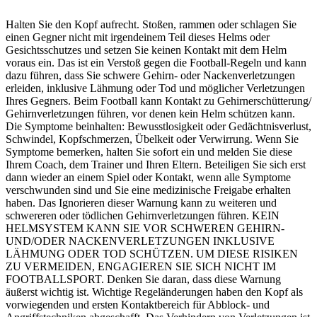
Halten Sie den Kopf aufrecht. Stoßen, rammen oder schlagen Sie
einen Gegner nicht mit irgendeinem Teil dieses Helms oder
Gesichtsschutzes und setzen Sie keinen Kontakt mit dem Helm
voraus ein. Das ist ein Verstoß gegen die Football-Regeln und kann
dazu führen, dass Sie schwere Gehirn- oder Nackenverletzungen
erleiden, inklusive Lähmung oder Tod und möglicher Verletzungen
Ihres Gegners. Beim Football kann Kontakt zu Gehirnerschütterung/
Gehirnverletzungen führen, vor denen kein Helm schützen kann.
Die Symptome beinhalten: Bewusstlosigkeit oder Gedächtnisverlust,
Schwindel, Kopfschmerzen, Übelkeit oder Verwirrung. Wenn Sie
Symptome bemerken, halten Sie sofort ein und melden Sie diese
Ihrem Coach, dem Trainer und Ihren Eltern. Beteiligen Sie sich erst
dann wieder an einem Spiel oder Kontakt, wenn alle Symptome
verschwunden sind und Sie eine medizinische Freigabe erhalten
haben. Das Ignorieren dieser Warnung kann zu weiteren und
schwereren oder tödlichen Gehirnverletzungen führen. KEIN
HELMSYSTEM KANN SIE VOR SCHWEREN GEHIRN-
UND/ODER NACKENVERLETZUNGEN INKLUSIVE
LÄHMUNG ODER TOD SCHÜTZEN. UM DIESE RISIKEN
ZU VERMEIDEN, ENGAGIEREN SIE SICH NICHT IM
FOOTBALLSPORT. Denken Sie daran, dass diese Warnung
äußerst wichtig ist. Wichtige Regeländerungen haben den Kopf als
vorwiegenden und ersten Kontaktbereich für Abblock- und