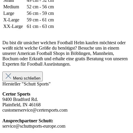
Small
49 cm - 52 cm
Medium
52 cm - 56 cm
Large
56 cm - 59 cm
X-Large
59 cm - 61 cm
XX-Large
61 cm - 63 cm
Du bist dir unsicher welchen Football Helm kaufen möchtest oder
weißt nicht welche Größe du benötigst? Besuche uns in einem
unserer American Football Shops in Böblingen, Mannheim,
Bochum oder Erkrath und erhalte eine gratis Beratung von unseren
Experten für Football Ausrüstungen.
Menü schließen
Hersteller "Schutt Sports"
Certor Sports
9400 Bradford Rd.
Plainfield, IN 46168
customerservice@certersports.com
Ansprechpartner Schutt:
service@schuttsports-europe.com