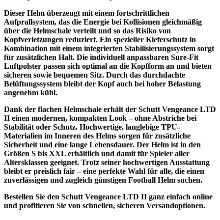
Dieser Helm überzeugt mit einem fortschrittlichen
Aufprallsystem, das die Energie bei Kollisionen gleichmäßig
über die Helmschale verteilt und so das Risiko von
Kopfverletzungen reduziert. Ein spezieller Kieferschutz in
Kombination mit einem integrierten Stabilisierungssystem sorgt
für zusätzlichen Halt. Die individuell anpassbaren Sure-Fit
Luftpolster passen sich optimal an die Kopfform an und bieten
sicheren sowie bequemen Sitz. Durch das durchdachte
Belüftungssystem bleibt der Kopf auch bei hoher Belastung
angenehm kühl.
Dank der flachen Helmschale erhält der Schutt Vengeance LTD
II einen modernen, kompakten Look – ohne Abstriche bei
Stabilität oder Schutz. Hochwertige, langlebige TPU-
Materialien im Inneren des Helms sorgen für zusätzliche
Sicherheit und eine lange Lebensdauer. Der Helm ist in den
Größen S bis XXL erhältlich und damit für Spieler aller
Altersklassen geeignet. Trotz seiner hochwertigen Ausstattung
bleibt er preislich fair – eine perfekte Wahl für alle, die einen
zuverlässigen und zugleich günstigen Football Helm suchen.
Bestellen Sie den Schutt Vengeance LTD II ganz einfach online
und profitieren Sie von schnellen, sicheren Versandoptionen.