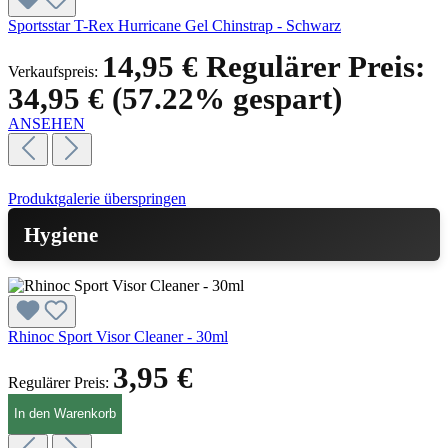
Sportsstar T-Rex Hurricane Gel Chinstrap - Schwarz
14,95 €
Regulärer Preis:
Verkaufspreis:
34,95 €
(57.22% gespart)
ANSEHEN
Produktgalerie überspringen
Hygiene
Rhinoc Sport Visor Cleaner - 30ml
3,95 €
Regulärer Preis:
In den Warenkorb