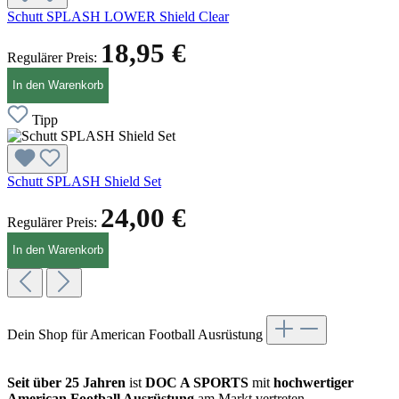
Schutt SPLASH LOWER Shield Clear
18,95 €
Regulärer Preis:
In den Warenkorb
Tipp
Schutt SPLASH Shield Set
24,00 €
Regulärer Preis:
In den Warenkorb
Dein Shop für American Football Ausrüstung
Seit über 25 Jahren
ist
DOC A SPORTS
mit
hochwertiger
American Football Ausrüstung
am Markt vertreten.