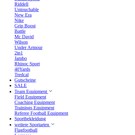
Riddell
Untouchable
New Era
Nike
Grip Boost
Battle
Mc David
Wilson
Under Armour
2in1
Jambo
Rhinoc Sport
40Yards
Tredcal
Gutscheine
SALE
Team Equipment
Field Equipment
Coaching Equipment
Trainings Equipment
Referee Football Equipment
Sportbekleidung
weitere Sportarten
Flagfootball