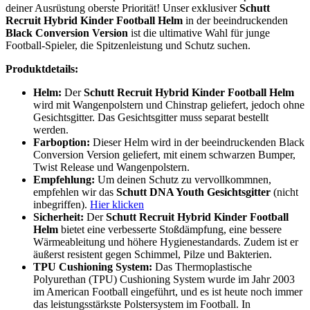
deiner Ausrüstung oberste Priorität! Unser exklusiver
Schutt
Recruit Hybrid Kinder Football Helm
in der beeindruckenden
Black Conversion Version
ist die ultimative Wahl für junge
Football-Spieler, die Spitzenleistung und Schutz suchen.
Produktdetails:
Helm:
Der
Schutt Recruit Hybrid Kinder Football Helm
wird mit Wangenpolstern und Chinstrap geliefert, jedoch ohne
Gesichtsgitter. Das Gesichtsgitter muss separat bestellt
werden.
Farboption:
Dieser Helm wird in der beeindruckenden Black
Conversion Version geliefert, mit einem schwarzen Bumper,
Twist Release und Wangenpolstern.
Empfehlung:
Um deinen Schutz zu vervollkommnen,
empfehlen wir das
Schutt DNA Youth Gesichtsgitter
(nicht
inbegriffen).
Hier klicken
Sicherheit:
Der
Schutt Recruit Hybrid Kinder Football
Helm
bietet eine verbesserte Stoßdämpfung, eine bessere
Wärmeableitung und höhere Hygienestandards. Zudem ist er
äußerst resistent gegen Schimmel, Pilze und Bakterien.
TPU Cushioning System:
Das Thermoplastische
Polyurethan (TPU) Cushioning System wurde im Jahr 2003
im American Football eingeführt, und es ist heute noch immer
das leistungsstärkste Polstersystem im Football. In