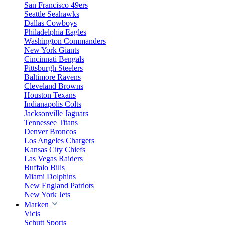
San Francisco 49ers
Seattle Seahawks
Dallas Cowboys
Philadelphia Eagles
Washington Commanders
New York Giants
Cincinnati Bengals
Pittsburgh Steelers
Baltimore Ravens
Cleveland Browns
Houston Texans
Indianapolis Colts
Jacksonville Jaguars
Tennessee Titans
Denver Broncos
Los Angeles Chargers
Kansas City Chiefs
Las Vegas Raiders
Buffalo Bills
Miami Dolphins
New England Patriots
New York Jets
Marken
Vicis
Schutt Sports