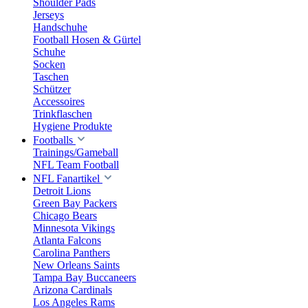
Shoulder Pads
Jerseys
Handschuhe
Football Hosen & Gürtel
Schuhe
Socken
Taschen
Schützer
Accessoires
Trinkflaschen
Hygiene Produkte
Footballs
Trainings/Gameball
NFL Team Football
NFL Fanartikel
Detroit Lions
Green Bay Packers
Chicago Bears
Minnesota Vikings
Atlanta Falcons
Carolina Panthers
New Orleans Saints
Tampa Bay Buccaneers
Arizona Cardinals
Los Angeles Rams