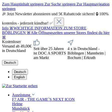
Zum Hauptinhalt springen
Zur Suche springen
Zur Hauptnavigation
springen
🎉 Jetzt Newsletter abonnieren und 5€ Rabattcode sichern! 🔒 100%
kostenlos - jederzeit kündbar! ✅
Info
🚨WICHTIGE INFORMATION ZUM STORE
BÖBLINGEN 🚨Alle Öffnungszeiten unserer Stores findest du hier
🚨
Kostenloser
Versand ab 49,00€
Seit über 25 Jahren
4 x in Deutschland -
in Deutschland
ist DOC A SPORTS
Böblingen | Mannheim |
am Markt
Bochum | Erkrath
Deutsch
Deutsch
English
Ausrüstung
F7 AIR - THE GAME`S NEXT ICON
Helme
Mundstück