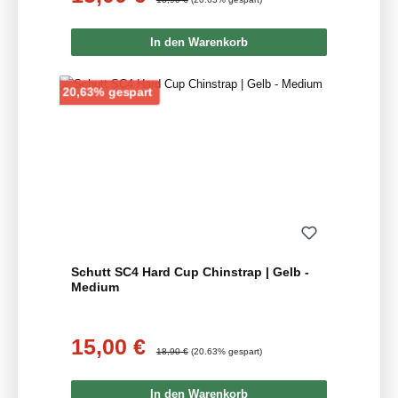
In den Warenkorb
Rabatt
20,63% gespart
Schutt SC4 Hard Cup Chinstrap | Gelb -
Medium
15,00 €
Verkaufspreis:
Regulärer Preis:
18,90 €
(20.63% gespart)
In den Warenkorb