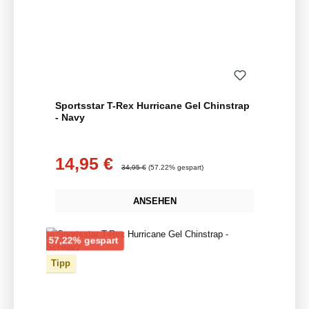
Sportsstar T-Rex Hurricane Gel Chinstrap
- Navy
14,95 €
Verkaufspreis:
Regulärer Preis:
34,95 €
(57.22% gespart)
ANSEHEN
Rabatt
57,22% gespart
Tipp