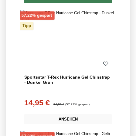
Rabatt
57,22% gespart
Tipp
Sportsstar T-Rex Hurricane Gel Chinstrap
- Dunkel Grün
14,95 €
Verkaufspreis:
Regulärer Preis:
34,95 €
(57.22% gespart)
ANSEHEN
Rabatt