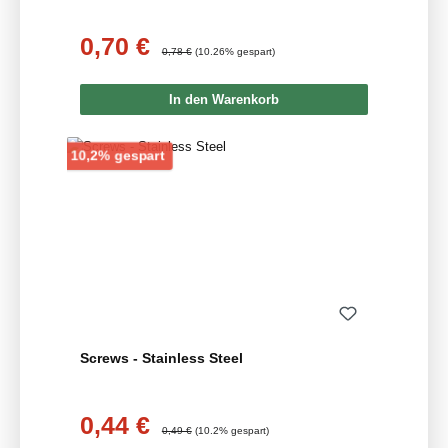
0,70 €
Verkaufspreis:
Regulärer Preis:
0,78 €
(10.26% gespart)
In den Warenkorb
Rabatt
10,2% gespart
Screws - Stainless Steel
0,44 €
Verkaufspreis:
Regulärer Preis:
0,49 €
(10.2% gespart)