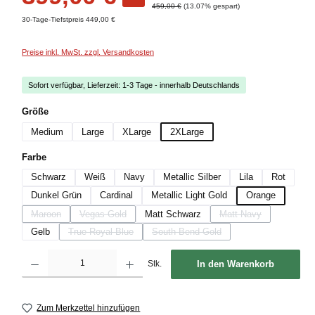
Regulärer Preis:
459,00 €
(13.07% gespart)
30-Tage-Tiefstpreis 449,00 €
Preise inkl. MwSt. zzgl. Versandkosten
Sofort verfügbar, Lieferzeit: 1-3 Tage - innerhalb Deutschlands
auswählen
Größe
Medium
Large
XLarge
2XLarge
auswählen
Farbe
Schwarz
Weiß
Navy
Metallic Silber
Lila
Rot
Dunkel Grün
Cardinal
Metallic Light Gold
Orange
Maroon
Vegas Gold
Matt Schwarz
Matt Navy
(Diese Option ist zurzeit nicht verfügbar.)
(Diese Option ist zurzeit nicht verfügbar.)
(Diese Option ist zurze
Gelb
True Royal Blue
South Bend Gold
(Diese Option ist zurzeit nicht verfügbar.)
(Diese Option ist zurzeit nicht verfügb
Produkt Anzahl: Gib den gewünschten Wert ein oder benutze die Schaltflächen um die
Stk.
In den Warenkorb
Zum Merkzettel hinzufügen