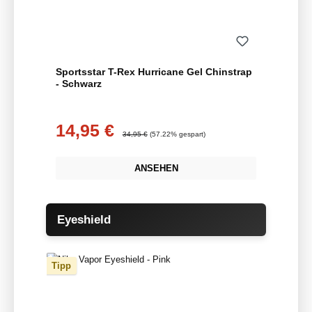
Sportsstar T-Rex Hurricane Gel Chinstrap
- Schwarz
14,95 €
Verkaufspreis:
Regulärer Preis:
34,95 €
(57.22% gespart)
ANSEHEN
Produktgalerie überspringen
Eyeshield
Tipp