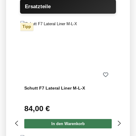
Produktgalerie überspringen
Ersatzteile
Tipp
Schutt F7 Lateral Liner M-L-X
84,00 €
Regulärer Preis:
In den Warenkorb