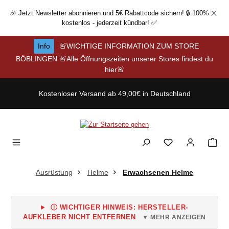
Zum Hauptinhalt springen
🎉 Jetzt Newsletter abonnieren und 5€ Rabattcode sichern! 🔒 100%
kostenlos - jederzeit kündbar! ✅
Info
🚨WICHTIGE INFORMATION ZUM STORE
BÖBLINGEN 🚨Alle Öffnungszeiten unserer Stores findest du
hier🚨
Kostenloser Versand ab 49,00€ in Deutschland
Ausrüstung
Helme
Erwachsenen Helme
Ⓘ WICHTIGER HINWEIS: HERSTELLER-
AUFKLEBER NICHT ENTFERNEN
▼ MEHR ANZEIGEN