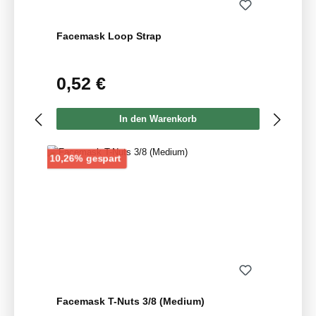
Facemask Loop Strap
0,52 €
Regulärer Preis:
In den Warenkorb
Rabatt
10,26% gespart
Facemask T-Nuts 3/8 (Medium)