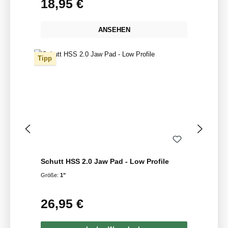
18,95 €
Regulärer Preis:
ANSEHEN
Tipp
Schutt HSS 2.0 Jaw Pad - Low Profile
Größe:
1"
26,95 €
Regulärer Preis: