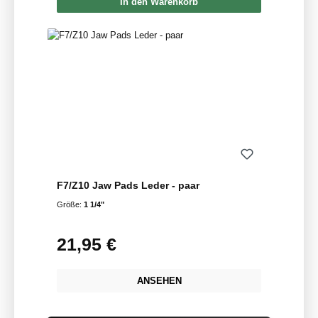
In den Warenkorb
F7/Z10 Jaw Pads Leder - paar
Größe:
1 1/4"
21,95 €
Regulärer Preis:
ANSEHEN