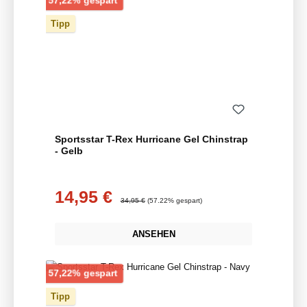
57,22% gespart
Tipp
Sportsstar T-Rex Hurricane Gel Chinstrap
- Gelb
14,95 €
Verkaufspreis:
Regulärer Preis:
34,95 €
(57.22% gespart)
ANSEHEN
Rabatt
57,22% gespart
Tipp