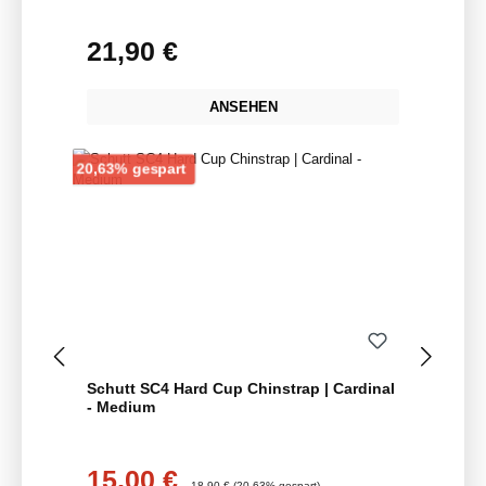
21,90 €
Regulärer Preis:
ANSEHEN
Rabatt
20,63% gespart
Schutt SC4 Hard Cup Chinstrap | Cardinal
- Medium
15,00 €
Verkaufspreis:
Regulärer Preis:
18,90 €
(20.63% gespart)