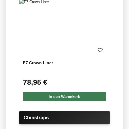
F7 Crown Liner
78,95 €
Regulärer Preis:
In den Warenkorb
Produktgalerie überspringen
Chinstraps