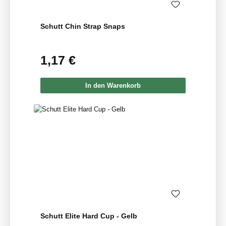
Schutt Chin Strap Snaps
1,17 €
Regulärer Preis:
In den Warenkorb
Schutt Elite Hard Cup - Gelb