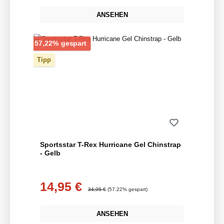
ANSEHEN
Rabatt
57,22% gespart
Tipp
Sportsstar T-Rex Hurricane Gel Chinstrap
- Gelb
14,95 €
Verkaufspreis:
Regulärer Preis:
34,95 €
(57.22% gespart)
ANSEHEN