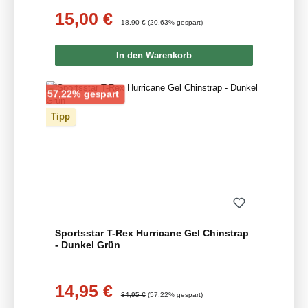
15,00 €
Verkaufspreis:
Regulärer Preis:
18,90 €
(20.63% gespart)
In den Warenkorb
Rabatt
57,22% gespart
Tipp
Sportsstar T-Rex Hurricane Gel Chinstrap
- Dunkel Grün
14,95 €
Verkaufspreis:
Regulärer Preis:
34,95 €
(57.22% gespart)