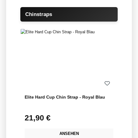
Produktgalerie überspringen
Chinstraps
Elite Hard Cup Chin Strap - Royal Blau
21,90 €
Regulärer Preis:
ANSEHEN