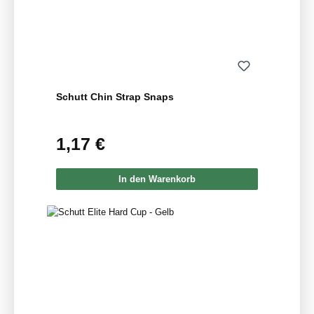
Schutt Chin Strap Snaps
1,17 €
Regulärer Preis:
In den Warenkorb