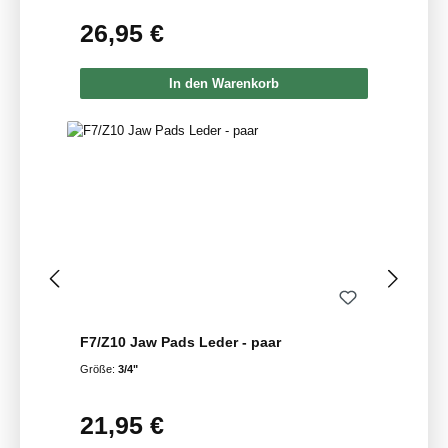
26,95 €
Regulärer Preis:
In den Warenkorb
F7/Z10 Jaw Pads Leder - paar
Größe:
3/4"
21,95 €
Regulärer Preis: