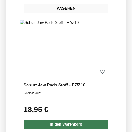
ANSEHEN
Schutt Jaw Pads Stoff - F7/Z10
Größe:
3/8"
18,95 €
Regulärer Preis:
In den Warenkorb