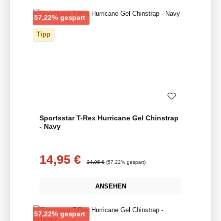
Rabatt
57,22% gespart
Tipp
Sportsstar T-Rex Hurricane Gel Chinstrap
- Navy
14,95 €
Verkaufspreis:
Regulärer Preis:
34,95 €
(57.22% gespart)
ANSEHEN
Rabatt
57,22% gespart