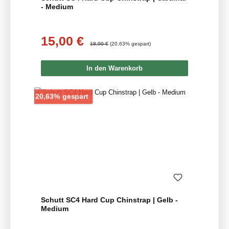
- Medium
15,00 €
Verkaufspreis:
Regulärer Preis:
18,90 €
(20.63% gespart)
In den Warenkorb
Rabatt
20,63% gespart
Schutt SC4 Hard Cup Chinstrap | Gelb -
Medium