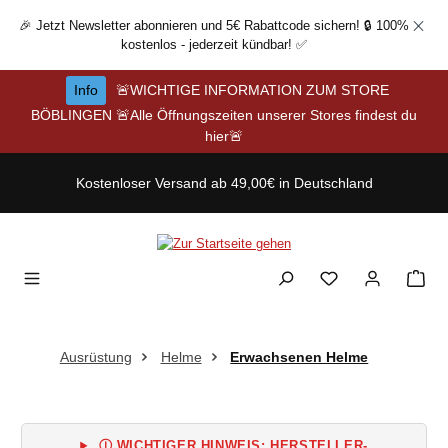
Zum Hauptinhalt springen
🎉 Jetzt Newsletter abonnieren und 5€ Rabattcode sichern! 🔒 100%
kostenlos - jederzeit kündbar! ✅
Info
🚨WICHTIGE INFORMATION ZUM STORE
BÖBLINGEN 🚨Alle Öffnungszeiten unserer Stores findest du
hier🚨
Kostenloser Versand ab 49,00€ in Deutschland
Ausrüstung
Helme
Erwachsenen Helme
Ⓘ WICHTIGER HINWEIS: HERSTELLER-