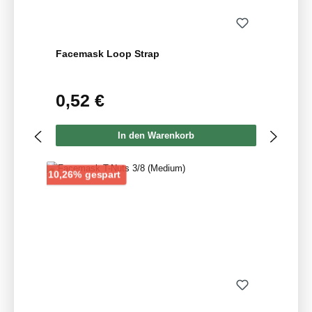
Facemask Loop Strap
0,52 €
Regulärer Preis:
In den Warenkorb
Rabatt
10,26% gespart