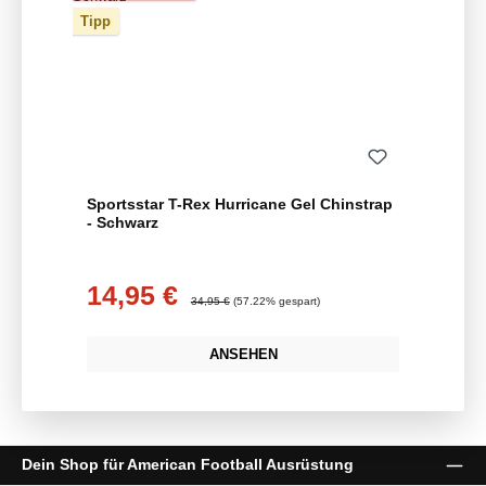
Tipp
Sportsstar T-Rex Hurricane Gel Chinstrap
- Schwarz
14,95 €
Verkaufspreis:
Regulärer Preis:
34,95 €
(57.22% gespart)
ANSEHEN
Dein Shop für American Football Ausrüstung