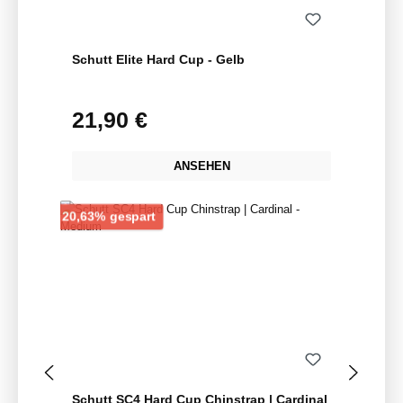
Schutt Elite Hard Cup - Gelb
21,90 €
Regulärer Preis:
ANSEHEN
Rabatt
20,63% gespart
Schutt SC4 Hard Cup Chinstrap | Cardinal