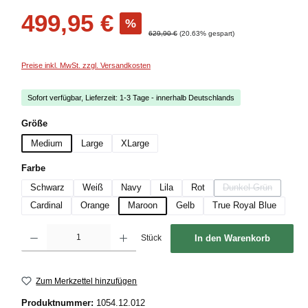
Verkaufspreis:
499,95 €
%
Regulärer Preis:
629,90 €
(20.63% gespart)
Preise inkl. MwSt. zzgl. Versandkosten
Sofort verfügbar, Lieferzeit: 1-3 Tage - innerhalb Deutschlands
auswählen
Größe
Medium
Large
XLarge
auswählen
Farbe
Schwarz
Weiß
Navy
Lila
Rot
Dunkel Grün
(Diese Option ist z
Cardinal
Orange
Maroon
Gelb
True Royal Blue
Produkt Anzahl: Gib den gewünschten Wert ein oder benutze die Schaltflächen um die
Stück
In den Warenkorb
Zum Merkzettel hinzufügen
Produktnummer:
1054.12.012