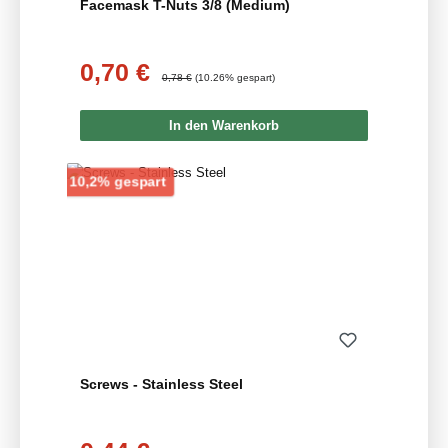
Facemask T-Nuts 3/8 (Medium)
0,70 €
Verkaufspreis:
Regulärer Preis:
0,78 €
(10.26% gespart)
In den Warenkorb
Rabatt
10,2% gespart
Screws - Stainless Steel
Verkaufspreis: