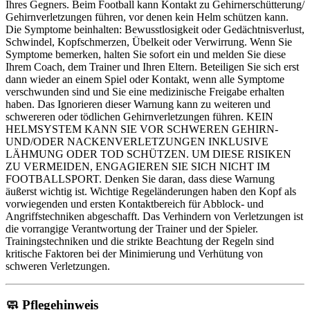
Ihres Gegners. Beim Football kann Kontakt zu Gehirnerschütterung/
Gehirnverletzungen führen, vor denen kein Helm schützen kann.
Die Symptome beinhalten: Bewusstlosigkeit oder Gedächtnisverlust,
Schwindel, Kopfschmerzen, Übelkeit oder Verwirrung. Wenn Sie
Symptome bemerken, halten Sie sofort ein und melden Sie diese
Ihrem Coach, dem Trainer und Ihren Eltern. Beteiligen Sie sich erst
dann wieder an einem Spiel oder Kontakt, wenn alle Symptome
verschwunden sind und Sie eine medizinische Freigabe erhalten
haben. Das Ignorieren dieser Warnung kann zu weiteren und
schwereren oder tödlichen Gehirnverletzungen führen. KEIN
HELMSYSTEM KANN SIE VOR SCHWEREN GEHIRN-
UND/ODER NACKENVERLETZUNGEN INKLUSIVE
LÄHMUNG ODER TOD SCHÜTZEN. UM DIESE RISIKEN
ZU VERMEIDEN, ENGAGIEREN SIE SICH NICHT IM
FOOTBALLSPORT. Denken Sie daran, dass diese Warnung
äußerst wichtig ist. Wichtige Regeländerungen haben den Kopf als
vorwiegenden und ersten Kontaktbereich für Abblock- und
Angriffstechniken abgeschafft. Das Verhindern von Verletzungen ist
die vorrangige Verantwortung der Trainer und der Spieler.
Trainingstechniken und die strikte Beachtung der Regeln sind
kritische Faktoren bei der Minimierung und Verhütung von
schweren Verletzungen.
🧼
Pflegehinweis