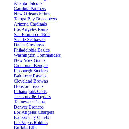
Atlanta Falcons
Carolina Panthers
New Orleans Saints
Tampa Bay Buccaneers
Arizona Cardinals
Los Angeles Rams
San Francisco 49ers
Seattle Seahawks
Dallas Cowboys
Philadelphia Eagles
Washington Commanders
New York Giants
Cincinnati Bengals
Pittsburgh Steelers
Baltimore Ravens
Cleveland Browns
Houston Texans
Indianapolis Colts
Jacksonville Jaguars
Tennessee Titans
Denver Broncos
Los Angeles Chargers
Kansas City Chiefs
Las Vegas Raiders
Buffalo Bills