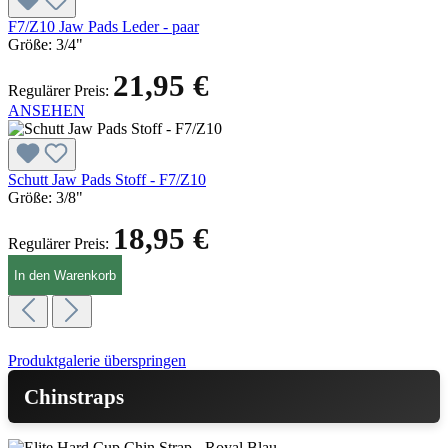
F7/Z10 Jaw Pads Leder - paar
Größe:
3/4"
21,95 €
Regulärer Preis:
ANSEHEN
Schutt Jaw Pads Stoff - F7/Z10
Größe:
3/8"
18,95 €
Regulärer Preis:
In den Warenkorb
Produktgalerie überspringen
Chinstraps