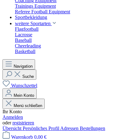
Coaching Equipment
Trainings Equipment
Referee Football Equipment
Sportbekleidung
weitere Sportarten
Flagfootball
Lacrosse
Baseball
Cheerleading
Basketball
Navigation
Suche
Wunschzettel
Mein Konto
Menü schließen
Ihr Konto
Anmelden
oder
registrieren
Übersicht
Persönliches Profil
Adressen
Bestellungen
Warenkorb
0,00 €