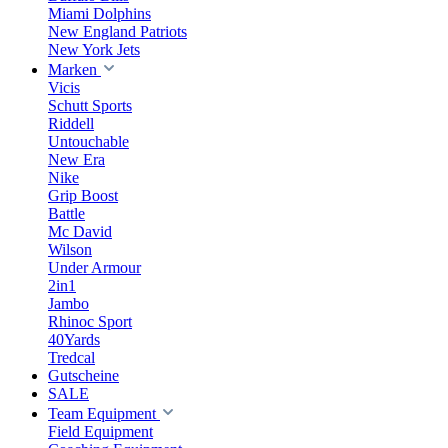
Miami Dolphins
New England Patriots
New York Jets
Marken
Vicis
Schutt Sports
Riddell
Untouchable
New Era
Nike
Grip Boost
Battle
Mc David
Wilson
Under Armour
2in1
Jambo
Rhinoc Sport
40Yards
Tredcal
Gutscheine
SALE
Team Equipment
Field Equipment