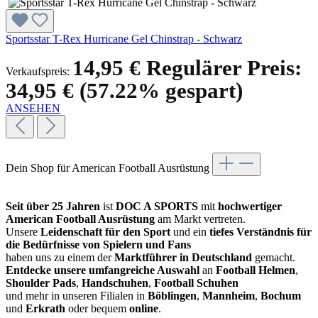
Sportsstar T-Rex Hurricane Gel Chinstrap - Schwarz
14,95 €
Regulärer Preis:
Verkaufspreis:
34,95 €
(57.22% gespart)
ANSEHEN
Dein Shop für American Football Ausrüstung
Seit über 25 Jahren
ist
DOC A SPORTS
mit
hochwertiger
American Football Ausrüstung
am Markt vertreten.
Unsere
Leidenschaft für den Sport
und ein
tiefes Verständnis für
die Bedürfnisse von Spielern und Fans
haben uns zu einem der
Marktführer in Deutschland
gemacht.
Entdecke unsere umfangreiche Auswahl
an
Football Helmen
,
Shoulder Pads
,
Handschuhen
,
Football Schuhen
und mehr in unseren Filialen in
Böblingen
,
Mannheim
,
Bochum
und
Erkrath
oder bequem
online
.