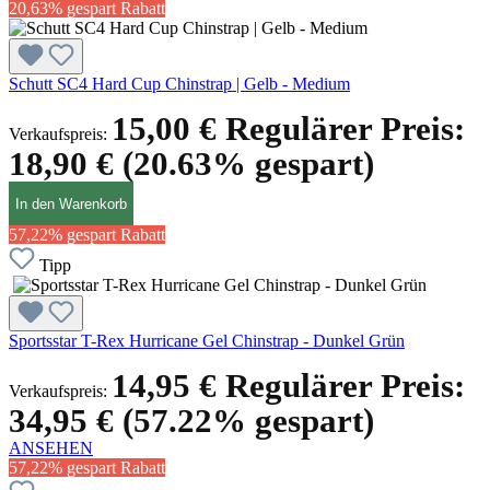
20,63% gespart
Rabatt
Schutt SC4 Hard Cup Chinstrap | Gelb - Medium
15,00 €
Regulärer Preis:
Verkaufspreis:
18,90 €
(20.63% gespart)
In den Warenkorb
57,22% gespart
Rabatt
Tipp
Sportsstar T-Rex Hurricane Gel Chinstrap - Dunkel Grün
14,95 €
Regulärer Preis:
Verkaufspreis:
34,95 €
(57.22% gespart)
ANSEHEN
57,22% gespart
Rabatt