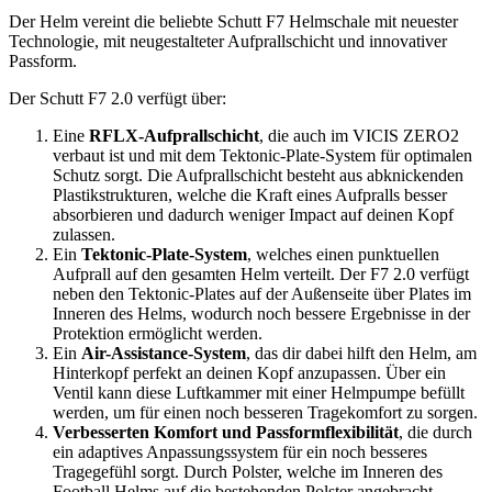
Der Helm vereint die beliebte Schutt F7 Helmschale mit neuester
Technologie, mit neugestalteter Aufprallschicht und innovativer
Passform.
Der Schutt F7 2.0 verfügt über:
Eine
RFLX-Aufprallschicht
, die auch im VICIS ZERO2
verbaut ist und mit dem Tektonic-Plate-System für optimalen
Schutz sorgt. Die Aufprallschicht besteht aus abknickenden
Plastikstrukturen, welche die Kraft eines Aufpralls besser
absorbieren und dadurch weniger Impact auf deinen Kopf
zulassen.
Ein
Tektonic-Plate-System
, welches einen punktuellen
Aufprall auf den gesamten Helm verteilt. Der F7 2.0 verfügt
neben den Tektonic-Plates auf der Außenseite über Plates im
Inneren des Helms, wodurch noch bessere Ergebnisse in der
Protektion ermöglicht werden.
Ein
Air-Assistance-System
, das dir dabei hilft den Helm, am
Hinterkopf perfekt an deinen Kopf anzupassen. Über ein
Ventil kann diese Luftkammer mit einer Helmpumpe befüllt
werden, um für einen noch besseren Tragekomfort zu sorgen.
Verbesserten Komfort und Passformflexibilität
, die durch
ein adaptives Anpassungssystem für ein noch besseres
Tragegefühl sorgt. Durch Polster, welche im Inneren des
Football Helms auf die bestehenden Polster angebracht