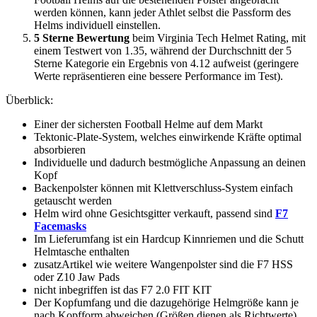
werden können, kann jeder Athlet selbst die Passform des
Helms individuell einstellen.
5 Sterne Bewertung
beim Virginia Tech Helmet Rating, mit
einem Testwert von 1.35, während der Durchschnitt der 5
Sterne Kategorie ein Ergebnis von 4.12 aufweist (geringere
Werte repräsentieren eine bessere Performance im Test).
Überblick:
Einer der sichersten Football Helme auf dem Markt
Tektonic-Plate-System, welches einwirkende Kräfte optimal
absorbieren
Individuelle und dadurch bestmögliche Anpassung an deinen
Kopf
Backenpolster können mit Klettverschluss-System einfach
getauscht werden
Helm wird ohne Gesichtsgitter verkauft, passend sind
F7
Facemasks
Im Lieferumfang ist ein Hardcup Kinnriemen und die Schutt
Helmtasche enthalten
zusatzArtikel wie weitere Wangenpolster sind die F7 HSS
oder Z10 Jaw Pads
nicht inbegriffen ist das F7 2.0 FIT KIT
Der Kopfumfang und die dazugehörige Helmgröße kann je
nach Kopfform abweichen (Größen dienen als Richtwerte)