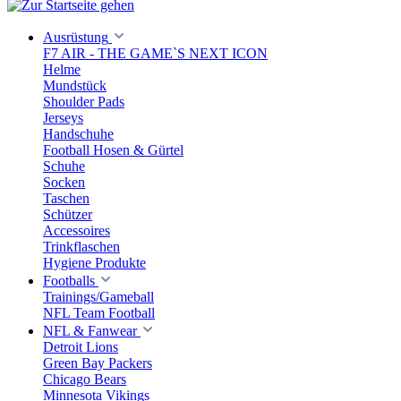
Ausrüstung
F7 AIR - THE GAME`S NEXT ICON
Helme
Mundstück
Shoulder Pads
Jerseys
Handschuhe
Football Hosen & Gürtel
Schuhe
Socken
Taschen
Schützer
Accessoires
Trinkflaschen
Hygiene Produkte
Footballs
Trainings/Gameball
NFL Team Football
NFL & Fanwear
Detroit Lions
Green Bay Packers
Chicago Bears
Minnesota Vikings