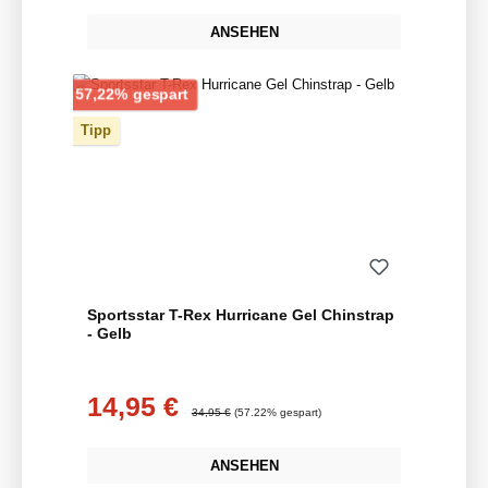
ANSEHEN
Rabatt
57,22% gespart
Tipp
Sportsstar T-Rex Hurricane Gel Chinstrap
- Gelb
14,95 €
Verkaufspreis:
Regulärer Preis:
34,95 €
(57.22% gespart)
ANSEHEN