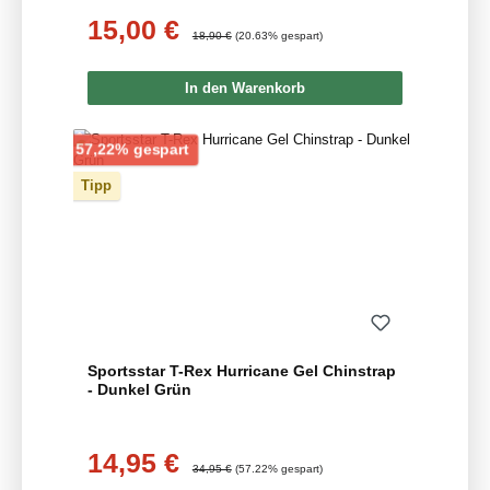
15,00 €
Verkaufspreis:
Regulärer Preis:
18,90 €
(20.63% gespart)
In den Warenkorb
Rabatt
57,22% gespart
Tipp
Sportsstar T-Rex Hurricane Gel Chinstrap
- Dunkel Grün
14,95 €
Verkaufspreis:
Regulärer Preis:
34,95 €
(57.22% gespart)