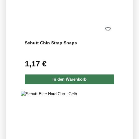
Schutt Chin Strap Snaps
1,17 €
Regulärer Preis:
In den Warenkorb