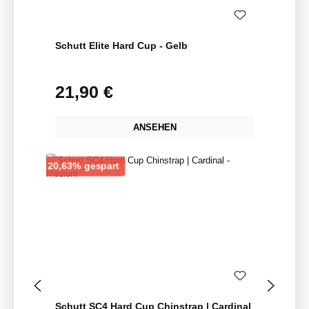
Schutt Elite Hard Cup - Gelb
21,90 €
Regulärer Preis:
ANSEHEN
Rabatt
20,63% gespart
Schutt SC4 Hard Cup Chinstrap | Cardinal