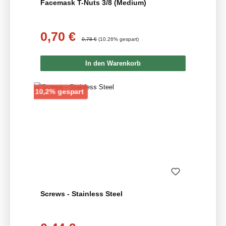
Facemask T-Nuts 3/8 (Medium)
0,70 €
Verkaufspreis:
Regulärer Preis:
0,78 €
(10.26% gespart)
In den Warenkorb
Rabatt
10,2% gespart
Screws - Stainless Steel
Verkaufspreis: