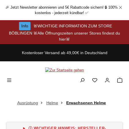
Zum Hauptinhalt springen
🎉 Jetzt Newsletter abonnieren und 5€ Rabattcode sichern! 🔒 100%
kostenlos - jederzeit kündbar! ✅
Info
🚨WICHTIGE INFORMATION ZUM STORE
BÖBLINGEN 🚨Alle Öffnungszeiten unserer Stores findest du
hier🚨
Kostenloser Versand ab 49,00€ in Deutschland
Ausrüstung
Helme
Erwachsenen Helme
Ⓘ WICHTIGER HINWEIS: HERSTELLER-