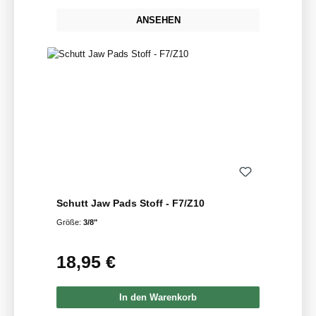
ANSEHEN
Schutt Jaw Pads Stoff - F7/Z10
Größe:
3/8"
18,95 €
Regulärer Preis:
In den Warenkorb