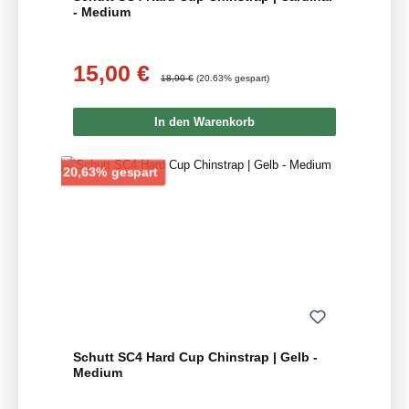
- Medium
15,00 €
Verkaufspreis:
Regulärer Preis:
18,90 €
(20.63% gespart)
In den Warenkorb
Rabatt
20,63% gespart
Schutt SC4 Hard Cup Chinstrap | Gelb -
Medium