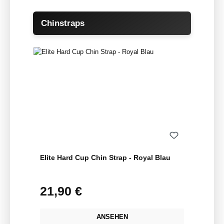
Produktgalerie überspringen
Chinstraps
Elite Hard Cup Chin Strap - Royal Blau
21,90 €
Regulärer Preis:
ANSEHEN