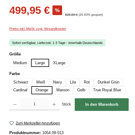
Verkaufspreis:
499,95 €
%
Regulärer Preis:
629,90 €
(20.63% gespart)
Preise inkl. MwSt. zzgl. Versandkosten
Sofort verfügbar, Lieferzeit: 1-3 Tage - innerhalb Deutschlands
auswählen
Größe
Medium
Large
XLarge
auswählen
Farbe
Schwarz
Weiß
Navy
Lila
Rot
Dunkel Grün
Cardinal
Orange
Maroon
Gelb
True Royal Blue
Produkt Anzahl: Gib den gewünschten Wert ein oder benutze die Schaltflächen um die
Stück
In den Warenkorb
Zum Merkzettel hinzufügen
Produktnummer:
1054.09.013