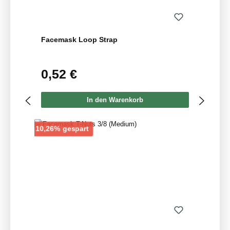
Facemask Loop Strap
0,52 €
Regulärer Preis:
In den Warenkorb
Rabatt
10,26% gespart