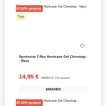
Rabatt
57,22% gespart
Tipp
Sportsstar T-Rex Hurricane Gel Chinstrap
- Navy
14,95 €
Verkaufspreis:
Regulärer Preis:
34,95 €
(57.22% gespart)
ANSEHEN
Rabatt
57,22% gespart