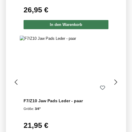
26,95 €
Regulärer Preis:
In den Warenkorb
F7/Z10 Jaw Pads Leder - paar
Größe:
3/4"
21,95 €
Regulärer Preis: