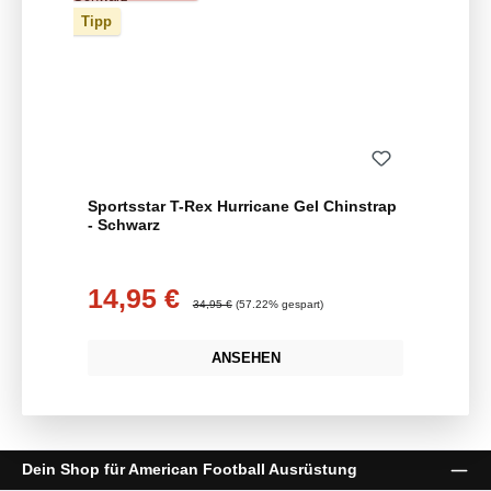
Tipp
Sportsstar T-Rex Hurricane Gel Chinstrap
- Schwarz
14,95 €
Verkaufspreis:
Regulärer Preis:
34,95 €
(57.22% gespart)
ANSEHEN
Dein Shop für American Football Ausrüstung