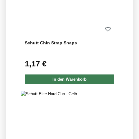
Schutt Chin Strap Snaps
1,17 €
Regulärer Preis:
In den Warenkorb