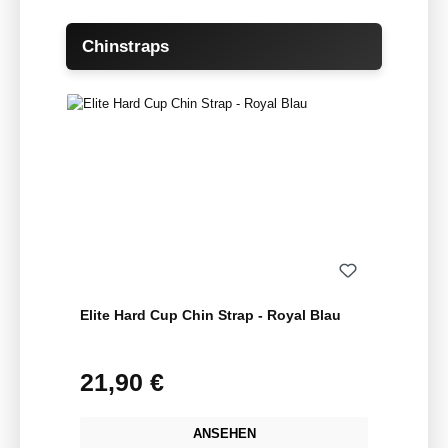
Produktgalerie überspringen
Chinstraps
Elite Hard Cup Chin Strap - Royal Blau
21,90 €
Regulärer Preis:
ANSEHEN