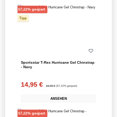
Rabatt
57,22% gespart
Tipp
Sportsstar T-Rex Hurricane Gel Chinstrap
- Navy
14,95 €
Verkaufspreis:
Regulärer Preis:
34,95 €
(57.22% gespart)
ANSEHEN
Rabatt
57,22% gespart