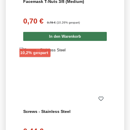
Facemask T-Nuts 3/8 (Medium)
0,70 €
Verkaufspreis:
Regulärer Preis:
0,78 €
(10.26% gespart)
In den Warenkorb
Rabatt
10,2% gespart
Screws - Stainless Steel
Verkaufspreis: