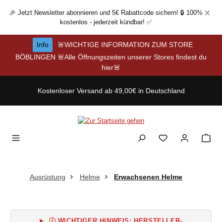
Zum Hauptinhalt springen
🎉 Jetzt Newsletter abonnieren und 5€ Rabattcode sichern! 🔒 100%
kostenlos - jederzeit kündbar! ✅
Info
🚨WICHTIGE INFORMATION ZUM STORE
BÖBLINGEN 🚨Alle Öffnungszeiten unserer Stores findest du
hier🚨
Kostenloser Versand ab 49,00€ in Deutschland
Ausrüstung
Helme
Erwachsenen Helme
Ⓘ WICHTIGER HINWEIS: HERSTELLER-