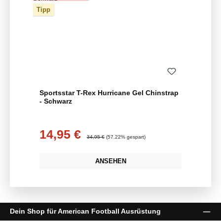
Tipp
Sportsstar T-Rex Hurricane Gel Chinstrap
- Schwarz
14,95 €
Verkaufspreis:
Regulärer Preis:
34,95 €
(57.22% gespart)
ANSEHEN
Dein Shop für American Football Ausrüstung