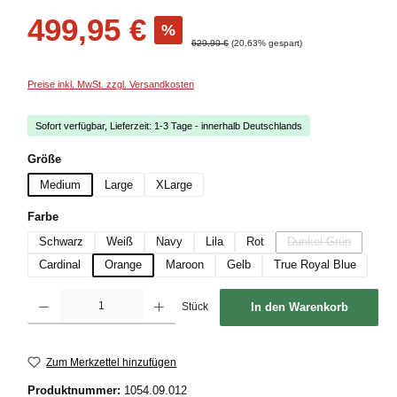
Verkaufspreis:
499,95 €
%
Regulärer Preis:
629,90 €
(20.63% gespart)
Preise inkl. MwSt. zzgl. Versandkosten
Sofort verfügbar, Lieferzeit: 1-3 Tage - innerhalb Deutschlands
auswählen
Größe
Medium
Large
XLarge
auswählen
Farbe
Schwarz
Weiß
Navy
Lila
Rot
Dunkel Grün
(Diese Option ist z
Cardinal
Orange
Maroon
Gelb
True Royal Blue
Produkt Anzahl: Gib den gewünschten Wert ein oder benutze die Schaltflächen um die
Stück
In den Warenkorb
Zum Merkzettel hinzufügen
Produktnummer:
1054.09.012