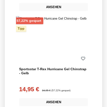
ANSEHEN
Rabatt
57,22% gespart
Tipp
Sportsstar T-Rex Hurricane Gel Chinstrap
- Gelb
14,95 €
Verkaufspreis:
Regulärer Preis:
34,95 €
(57.22% gespart)
ANSEHEN