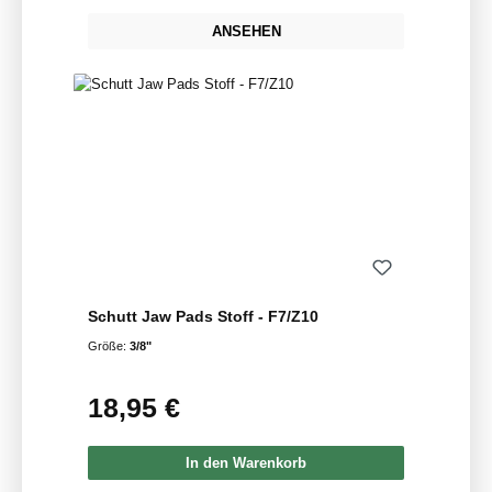
ANSEHEN
Schutt Jaw Pads Stoff - F7/Z10
Größe:
3/8"
18,95 €
Regulärer Preis:
In den Warenkorb