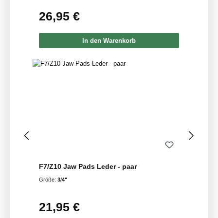
26,95 €
Regulärer Preis:
In den Warenkorb
F7/Z10 Jaw Pads Leder - paar
Größe:
3/4"
21,95 €
Regulärer Preis: