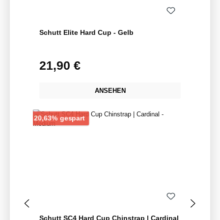
Schutt Elite Hard Cup - Gelb
21,90 €
Regulärer Preis:
ANSEHEN
Rabatt
20,63% gespart
Schutt SC4 Hard Cup Chinstrap | Cardinal