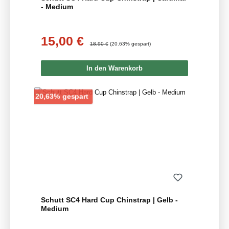
- Medium
15,00 €
Verkaufspreis:
Regulärer Preis:
18,90 €
(20.63% gespart)
In den Warenkorb
Rabatt
20,63% gespart
Schutt SC4 Hard Cup Chinstrap | Gelb -
Medium