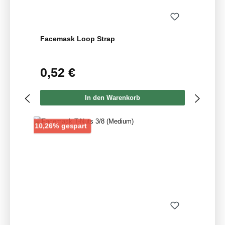
Facemask Loop Strap
0,52 €
Regulärer Preis:
In den Warenkorb
Rabatt
10,26% gespart