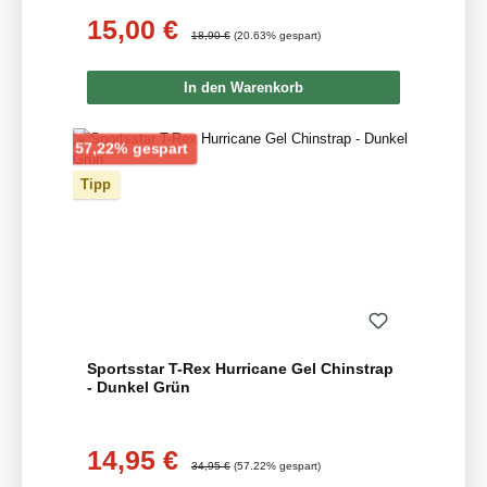
15,00 €
Verkaufspreis:
Regulärer Preis:
18,90 €
(20.63% gespart)
In den Warenkorb
Rabatt
57,22% gespart
Tipp
Sportsstar T-Rex Hurricane Gel Chinstrap
- Dunkel Grün
14,95 €
Verkaufspreis:
Regulärer Preis:
34,95 €
(57.22% gespart)