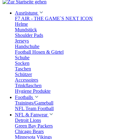
Ausrüstung
F7 AIR - THE GAME`S NEXT ICON
Helme
Mundstück
Shoulder Pads
Jerseys
Handschuhe
Football Hosen & Gürtel
Schuhe
Socken
Taschen
Schützer
Accessoires
Trinkflaschen
Hygiene Produkte
Footballs
Trainings/Gameball
NFL Team Football
NFL & Fanwear
Detroit Lions
Green Bay Packers
Chicago Bears
Minnesota Vikings