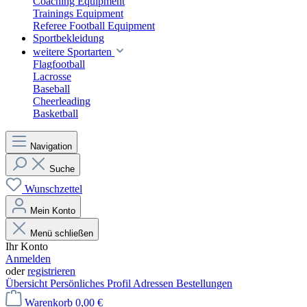
Coaching Equipment
Trainings Equipment
Referee Football Equipment
Sportbekleidung
weitere Sportarten
Flagfootball
Lacrosse
Baseball
Cheerleading
Basketball
Navigation
Suche
Wunschzettel
Mein Konto
Menü schließen
Ihr Konto
Anmelden
oder
registrieren
Übersicht
Persönliches Profil
Adressen
Bestellungen
Warenkorb
0,00 €