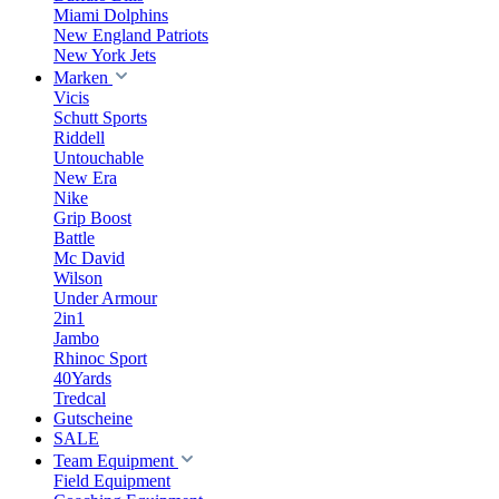
Miami Dolphins
New England Patriots
New York Jets
Marken
Vicis
Schutt Sports
Riddell
Untouchable
New Era
Nike
Grip Boost
Battle
Mc David
Wilson
Under Armour
2in1
Jambo
Rhinoc Sport
40Yards
Tredcal
Gutscheine
SALE
Team Equipment
Field Equipment