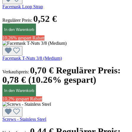
Facemask Loop Strap
0,52 €
Regulärer Preis:
In den Warenkorb
10,26% gespart
Rabatt
Facemask T-Nuts 3/8 (Medium)
0,70 €
Regulärer Preis:
Verkaufspreis:
0,78 €
(10.26% gespart)
In den Warenkorb
10,2% gespart
Rabatt
Screws - Stainless Steel
0,44 €
Regulärer Preis: