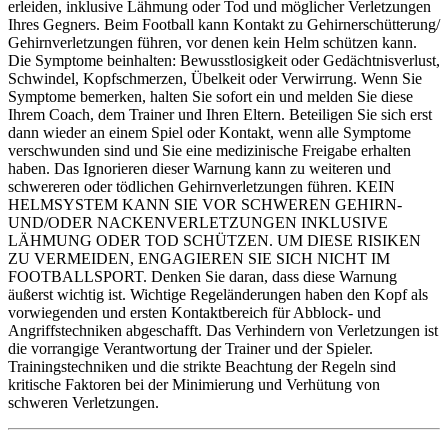
erleiden, inklusive Lähmung oder Tod und möglicher Verletzungen
Ihres Gegners. Beim Football kann Kontakt zu Gehirnerschütterung/
Gehirnverletzungen führen, vor denen kein Helm schützen kann.
Die Symptome beinhalten: Bewusstlosigkeit oder Gedächtnisverlust,
Schwindel, Kopfschmerzen, Übelkeit oder Verwirrung. Wenn Sie
Symptome bemerken, halten Sie sofort ein und melden Sie diese
Ihrem Coach, dem Trainer und Ihren Eltern. Beteiligen Sie sich erst
dann wieder an einem Spiel oder Kontakt, wenn alle Symptome
verschwunden sind und Sie eine medizinische Freigabe erhalten
haben. Das Ignorieren dieser Warnung kann zu weiteren und
schwereren oder tödlichen Gehirnverletzungen führen. KEIN
HELMSYSTEM KANN SIE VOR SCHWEREN GEHIRN-
UND/ODER NACKENVERLETZUNGEN INKLUSIVE
LÄHMUNG ODER TOD SCHÜTZEN. UM DIESE RISIKEN
ZU VERMEIDEN, ENGAGIEREN SIE SICH NICHT IM
FOOTBALLSPORT. Denken Sie daran, dass diese Warnung
äußerst wichtig ist. Wichtige Regeländerungen haben den Kopf als
vorwiegenden und ersten Kontaktbereich für Abblock- und
Angriffstechniken abgeschafft. Das Verhindern von Verletzungen ist
die vorrangige Verantwortung der Trainer und der Spieler.
Trainingstechniken und die strikte Beachtung der Regeln sind
kritische Faktoren bei der Minimierung und Verhütung von
schweren Verletzungen.