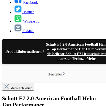
Facebook
Twitter
WhatsApp
E-Mail
Schutt F7 2.0 American Football Hel
– Top Performance Der Helm verein
Produktinformationen
die beliebte Schutt F7 Helmschale mi
neuester Techn…
Mehr
Hersteller
Menü schließen
Schutt F7 2.0 American Football Helm –
Top Performance