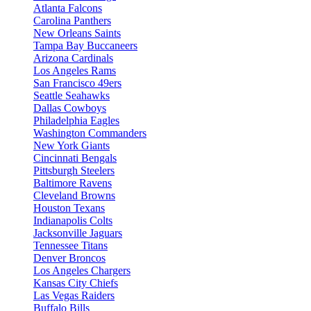
Atlanta Falcons
Carolina Panthers
New Orleans Saints
Tampa Bay Buccaneers
Arizona Cardinals
Los Angeles Rams
San Francisco 49ers
Seattle Seahawks
Dallas Cowboys
Philadelphia Eagles
Washington Commanders
New York Giants
Cincinnati Bengals
Pittsburgh Steelers
Baltimore Ravens
Cleveland Browns
Houston Texans
Indianapolis Colts
Jacksonville Jaguars
Tennessee Titans
Denver Broncos
Los Angeles Chargers
Kansas City Chiefs
Las Vegas Raiders
Buffalo Bills