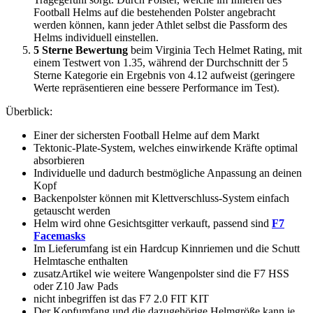
Football Helms auf die bestehenden Polster angebracht
werden können, kann jeder Athlet selbst die Passform des
Helms individuell einstellen.
5 Sterne Bewertung
beim Virginia Tech Helmet Rating, mit
einem Testwert von 1.35, während der Durchschnitt der 5
Sterne Kategorie ein Ergebnis von 4.12 aufweist (geringere
Werte repräsentieren eine bessere Performance im Test).
Überblick:
Einer der sichersten Football Helme auf dem Markt
Tektonic-Plate-System, welches einwirkende Kräfte optimal
absorbieren
Individuelle und dadurch bestmögliche Anpassung an deinen
Kopf
Backenpolster können mit Klettverschluss-System einfach
getauscht werden
Helm wird ohne Gesichtsgitter verkauft, passend sind
F7
Facemasks
Im Lieferumfang ist ein Hardcup Kinnriemen und die Schutt
Helmtasche enthalten
zusatzArtikel wie weitere Wangenpolster sind die F7 HSS
oder Z10 Jaw Pads
nicht inbegriffen ist das F7 2.0 FIT KIT
Der Kopfumfang und die dazugehörige Helmgröße kann je