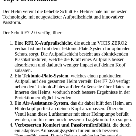
Der Helm vereint die beliebte Schutt F7 Helmschale mit neuester
Technologie, mit neugestalteter Aufprallschicht und innovativer
Passform.
Der Schutt F7 2.0 verfügt über:
Eine
RFLX-Aufprallschicht
, die auch im VICIS ZERO2
verbaut ist und mit dem Tektonic-Plate-System für optimalen
Schutz sorgt. Die Aufprallschicht besteht aus abknickenden
Plastikstrukturen, welche die Kraft eines Aufpralls besser
absorbieren und dadurch weniger Impact auf deinen Kopf
zulassen.
Ein
Tektonic-Plate-System
, welches einen punktuellen
Aufprall auf den gesamten Helm verteilt. Der F7 2.0 verfügt
neben den Tektonic-Plates auf der Außenseite über Plates im
Inneren des Helms, wodurch noch bessere Ergebnisse in der
Protektion ermöglicht werden.
Ein
Air-Assistance-System
, das dir dabei hilft den Helm, am
Hinterkopf perfekt an deinen Kopf anzupassen. Über ein
Ventil kann diese Luftkammer mit einer Helmpumpe befüllt
werden, um für einen noch besseren Tragekomfort zu sorgen.
Verbesserten Komfort und Passformflexibilität
, die durch
ein adaptives Anpassungssystem für ein noch besseres
Tragegefühl sorgt. Durch Polster, welche im Inneren des