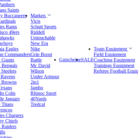
Panthers
ns Saints
y Buccaneers
Marken
ardinals
Vicis
les Rams
Schutt Sports
isco 49ers
Riddell
eahawks
Untouchable
owboys
New Era
hia Eagles
Nike
Team Equipment
on Commanders
Grip Boost
Field Equipment
Gutscheine
SALE
 Giants
Battle
Coaching Equipment
i Bengals
Mc David
Trainings Equipment
 Steelers
Wilson
Referee Football Equi
 Ravens
Under Armour
d Browns
2in1
Texans
Jambo
is Colts
Rhinoc Sport
le Jaguars
40Yards
 Titans
Tredcal
roncos
es Chargers
ty Chiefs
 Raiders
lls
lphins