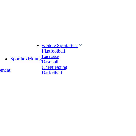
weitere Sportarten
Flagfootball
Lacrosse
Sportbekleidung
Baseball
Cheerleading
pment
Basketball