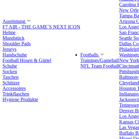
Carolina 
New Orlea
Tampa Ba
Ausrüstung
Arizona C
F7 AIR - THE GAME`S NEXT ICON
Los Ange
Helme
San Franc
Mundstück
Seattle S
Shoulder Pads
Dallas C
Jerseys
Philadelp
Handschuhe
Footballs
Washingt
Football Hosen & Gürtel
Trainings/Gameball
New York
Schuhe
NFL Team Football
Cincinnat
Socken
Pittsburgh
Taschen
Baltimore
Schützer
Clevelan
Accessoires
Houston 
Trinkflaschen
Indianapol
Hygiene Produkte
Jacksonvil
Tennessee
Denver B
Los Angel
Kansas Ci
Las Vegas
Buffalo Bi
Miami Do