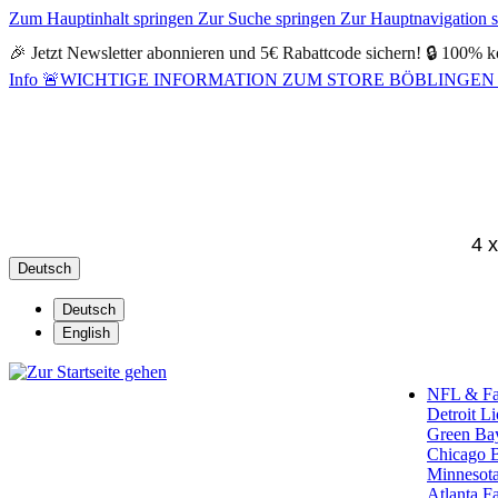
Zum Hauptinhalt springen
Zur Suche springen
Zur Hauptnavigation 
🎉 Jetzt Newsletter abonnieren und 5€ Rabattcode sichern! 🔒 100% k
Info
🚨WICHTIGE INFORMATION ZUM STORE BÖBLINGEN 🚨Alle Öf
4 
Deutsch
Deutsch
English
NFL & F
Detroit L
Green Ba
Chicago 
Minnesota
Atlanta F