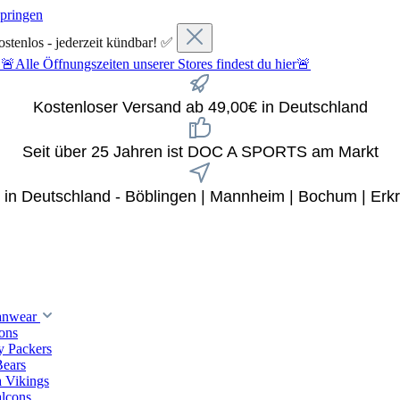
springen
ostenlos - jederzeit kündbar! ✅
fnungszeiten unserer Stores findest du hier🚨
Kostenloser Versand ab 49,00€ in Deutschland
Seit über 25 Jahren ist DOC A SPORTS am Markt
x in Deutschland - Böblingen | Mannheim | Bochum | Erkr
anwear
ions
y Packers
Bears
 Vikings
alcons