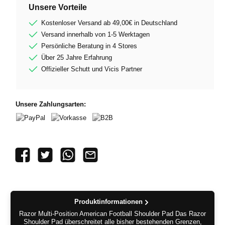
Unsere Vorteile
Kostenloser Versand ab 49,00€ in Deutschland
Versand innerhalb von 1-5 Werktagen
Persönliche Beratung in 4 Stores
Über 25 Jahre Erfahrung
Offizieller Schutt und Vicis Partner
Unsere Zahlungsarten:
PayPal
Vorkasse
B2B
Produktinformationen
Razor Multi-Position American Football Shoulder Pad Das Razor
Shoulder Pad überschreitet alle bisher bestehenden Grenzen,