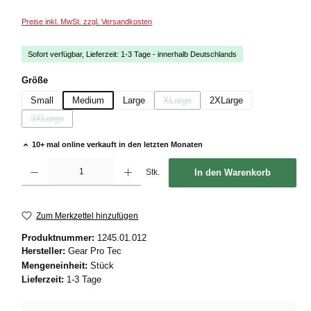
Preise inkl. MwSt. zzgl. Versandkosten
Sofort verfügbar, Lieferzeit: 1-3 Tage - innerhalb Deutschlands
auswählen
Größe
Small
Medium
Large
XLarge
2XLarge
(Diese Option ist zurzeit nicht verfügbar
3XLarge
(Diese Option ist zurzeit nicht verfügbar.)
10+ mal online verkauft in den letzten Monaten
Produkt Anzahl: Gib den gewünschten Wert ein oder benutze die Schaltflächen um die
Stk.
In den Warenkorb
Zum Merkzettel hinzufügen
Produktnummer:
1245.01.012
Hersteller:
Gear Pro Tec
Mengeneinheit:
Stück
Lieferzeit:
1-3 Tage