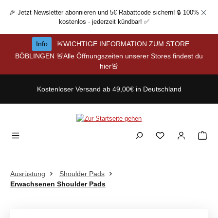
Zum Hauptinhalt springen
🎉 Jetzt Newsletter abonnieren und 5€ Rabattcode sichern! 🔒 100%
kostenlos - jederzeit kündbar! ✅
Info
🚨WICHTIGE INFORMATION ZUM STORE
BÖBLINGEN 🚨Alle Öffnungszeiten unserer Stores findest du
hier🚨
Kostenloser Versand ab 49,00€ in Deutschland
Ausrüstung
Shoulder Pads
Erwachsenen Shoulder Pads