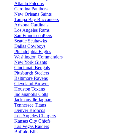
Atlanta Falcons
Carolina Panthers
New Orleans Saints
Tampa Bay Buccaneers
Arizona Cardinals
Los Angeles Rams
San Francisco 49ers
Seattle Seahawks
Dallas Cowboys
Philadelphia Eagles
Washington Commanders
New York Giants
Cincinnati Bengals
Pittsburgh Steelers
Baltimore Ravens
Cleveland Browns
Houston Texans
Indianapolis Colts
Jacksonville Jaguars
Tennessee Titans
Denver Broncos
Los Angeles Chargers
Kansas City Chiefs
Las Vegas Raiders
Buffalo Bills