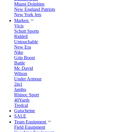
Miami Dolphins
New England Patriots
New York Jets
Marken
Vicis
Schutt Sports
Riddell
Untouchable
New Era
Nike
Grip Boost
Battle
Mc David
Wilson
Under Armour
2in1
Jambo
Rhinoc Sport
40Yards
Tredcal
Gutscheine
SALE
Team Equipment
Field Equipment