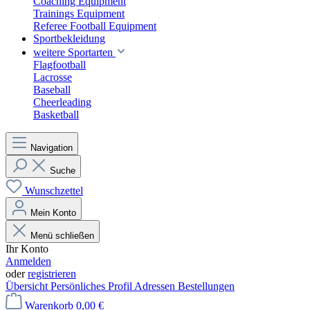
Coaching Equipment
Trainings Equipment
Referee Football Equipment
Sportbekleidung
weitere Sportarten
Flagfootball
Lacrosse
Baseball
Cheerleading
Basketball
Navigation
Suche
Wunschzettel
Mein Konto
Menü schließen
Ihr Konto
Anmelden
oder
registrieren
Übersicht
Persönliches Profil
Adressen
Bestellungen
Warenkorb
0,00 €