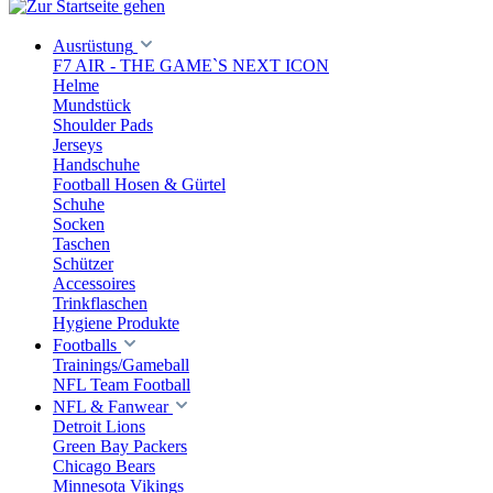
Ausrüstung
F7 AIR - THE GAME`S NEXT ICON
Helme
Mundstück
Shoulder Pads
Jerseys
Handschuhe
Football Hosen & Gürtel
Schuhe
Socken
Taschen
Schützer
Accessoires
Trinkflaschen
Hygiene Produkte
Footballs
Trainings/Gameball
NFL Team Football
NFL & Fanwear
Detroit Lions
Green Bay Packers
Chicago Bears
Minnesota Vikings