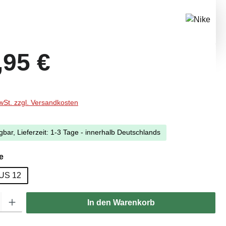
eis:
,95 €
MwSt. zzgl. Versandkosten
gbar, Lieferzeit: 1-3 Tage - innerhalb Deutschlands
auswählen
e
US 12
l: Gib den gewünschten Wert ein oder benutze die Schaltflächen um di
In den Warenkorb