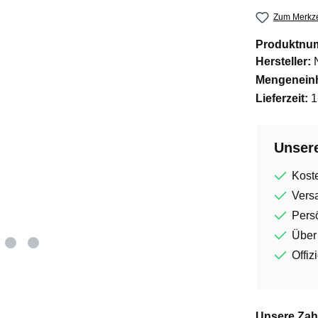
Zum Merkze
Produktnu
Hersteller:
Mengeneinh
Lieferzeit:
1
Unsere
Kost
Vers
Persö
Über
Offiz
Unsere Zah