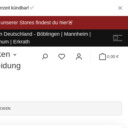
erzeit kündbar! ✅
rer Stores findest du hier🚨
in Deutschland - Böblingen | Mannheim |
hum | Erkrath
ken
0,00 €
eidung
EIGEN