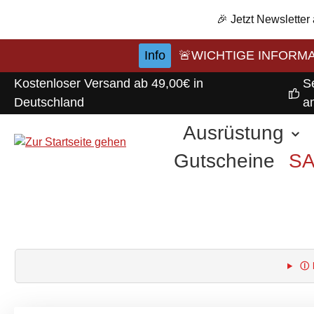
m Hauptinhalt springen
Zur Suche springen
Zur Hauptnavigation springen
🎉 Jetzt Newsletter
Info
🚨WICHTIGE INFORMATI
Kostenloser Versand ab 49,00€ in
S
Deutschland
a
Ausrüstung
Gutscheine
S
Ⓘ 