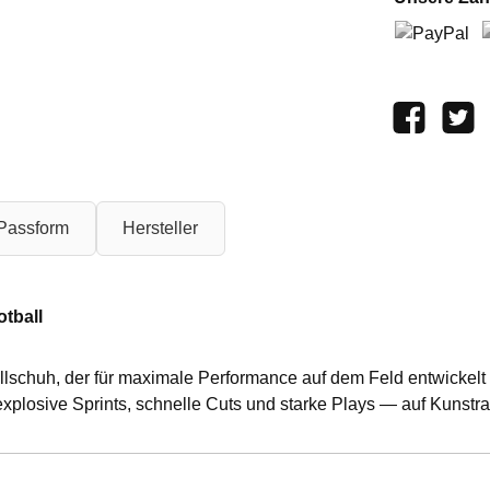
PayPal
V
 Passform
Hersteller
otball
lschuh, der für maximale Performance auf dem Feld entwickelt wu
r explosive Sprints, schnelle Cuts und starke Plays — auf Kuns