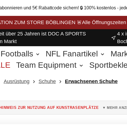
 abonnieren und 5€ Rabattcode sichern! 🔒 100% kostenlos - jed
ON ZUM STORE BÖBLINGEN 🚨Alle Öffnungszeiten unse
eit über 25 Jahren ist DOC A SPORTS
4 x 
m Markt
Boc
Footballs
NFL Fanartikel
Mar
ALE
Team Equipment
Sportbekl
weitere Sportarten
Ausrüstung
Schuhe
Erwachsenen Schuhe
HINWEIS ZUR NUTZUNG AUF KUNSTRASENPLÄTZE
▼ MEHR ANZ