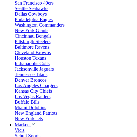
San Francisco 49ers
Seattle Seahawks
Dallas Cowboys
Philadelphia Eagles
Washington Commanders
New York Giants
Cincinnati Bengals
Pittsburgh Steelers
Baltimore Ravens
Cleveland Browns
Houston Texans
Indianapolis Colts
Jacksonville Jaguars
Tennessee Titans
Denver Broncos
Los Angeles Chargers
Kansas City Chiefs
Las Vegas Raiders
Buffalo Bills
Miami Dolphins
New England Patriots
New York Jets
Marken
Vicis
Schutt Sports