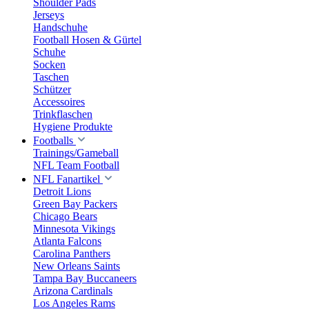
Shoulder Pads
Jerseys
Handschuhe
Football Hosen & Gürtel
Schuhe
Socken
Taschen
Schützer
Accessoires
Trinkflaschen
Hygiene Produkte
Footballs
Trainings/Gameball
NFL Team Football
NFL Fanartikel
Detroit Lions
Green Bay Packers
Chicago Bears
Minnesota Vikings
Atlanta Falcons
Carolina Panthers
New Orleans Saints
Tampa Bay Buccaneers
Arizona Cardinals
Los Angeles Rams