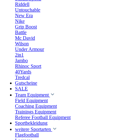
Riddell
Untouchable
New Era
Nike
Grip Boost
Battle
Mc David
Wilson
Under Armour
2in1
Jambo
Rhinoc Sport
40Yards
Tredcal
Gutscheine
SALE
Team Equipment
Field Equipment
Coaching Equipment
Trainings Equipment
Referee Football Equipment
Sportbekleidung
weitere Sportarten
Flagfootball