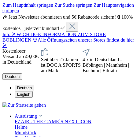
Zum Hauptinhalt springen
Zur Suche springen
Zur Hauptnavigation
springen
🎉 Jetzt Newsletter abonnieren und 5€ Rabattcode sichern! 🔒 100%
kostenlos - jederzeit kündbar! ✅
Info
🚨WICHTIGE INFORMATION ZUM STORE
BÖBLINGEN 🚨Alle Öffnungszeiten unserer Stores findest du hier
🚨
Kostenloser
Versand ab 49,00€
Seit über 25 Jahren
4 x in Deutschland -
in Deutschland
ist DOC A SPORTS
Böblingen | Mannheim |
am Markt
Bochum | Erkrath
Deutsch
Deutsch
English
Ausrüstung
F7 AIR - THE GAME`S NEXT ICON
Helme
Mundstück