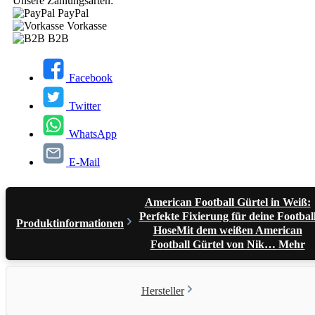
Unsere Zahlungsarten:
PayPal
Vorkasse
B2B
Facebook
Twitter
WhatsApp
E-Mail
American Football Gürtel in Weiß:
Perfekte Fixierung für deine Footbal
Produktinformationen
HoseMit dem weißen American
Football Gürtel von Nik…
Mehr
Hersteller