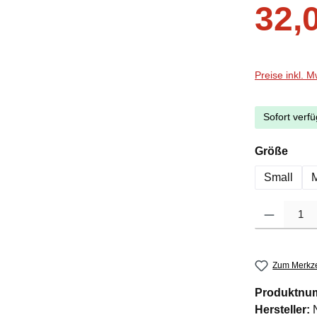
Verkaufsprei
32,
Preise inkl. 
Sofort verfü
ausw
Größe
Small
Produkt Anzah
Zum Merkze
Produktnu
Hersteller: