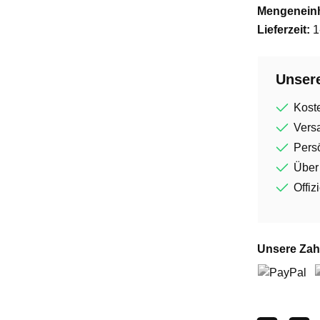
Mengeneinh
Lieferzeit:
1
Unsere
Kost
Vers
Persö
Über
Offiz
Unsere Zah
PayPal
V