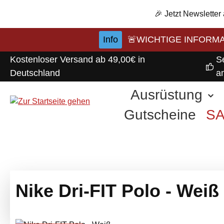
m Hauptinhalt springen
Zur Suche springen
Zur Hauptnavigation springen
🎉 Jetzt Newsletter
Info
🚨WICHTIGE INFORMATI
Kostenloser Versand ab 49,00€ in
S
Deutschland
a
Ausrüstung
Gutscheine
S
Nike Dri-FIT Polo - Weiß