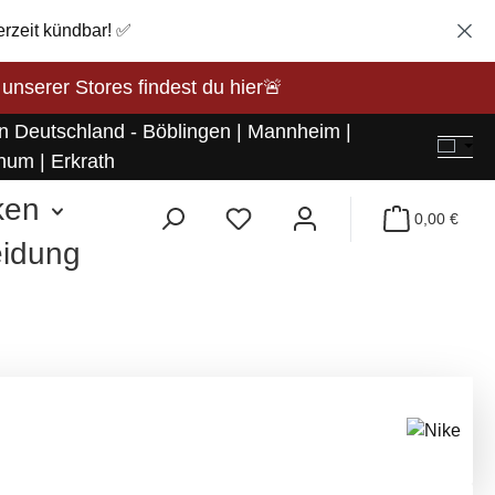
erzeit kündbar! ✅
rer Stores findest du hier🚨
in Deutschland - Böblingen | Mannheim |
hum | Erkrath
ken
0,00 €
eidung