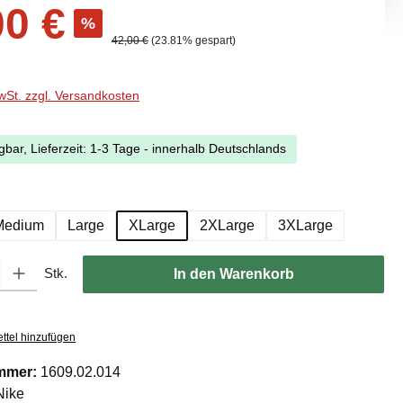
s:
00 €
%
Regulärer Preis:
42,00 €
(23.81% gespart)
MwSt. zzgl. Versandkosten
gbar, Lieferzeit: 1-3 Tage - innerhalb Deutschlands
ählen
Medium
Large
XLarge
2XLarge
3XLarge
l: Gib den gewünschten Wert ein oder benutze die Schaltflächen um di
Stk.
In den Warenkorb
ttel hinzufügen
mmer:
1609.02.014
Nike