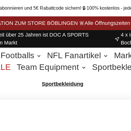
 abonnieren und 5€ Rabattcode sichern! 🔒 100% kostenlos - jed
ON ZUM STORE BÖBLINGEN 🚨Alle Öffnungszeiten unse
eit über 25 Jahren ist DOC A SPORTS
4 x 
m Markt
Boc
Footballs
NFL Fanartikel
Mar
ALE
Team Equipment
Sportbekl
weitere Sportarten
Sportbekleidung