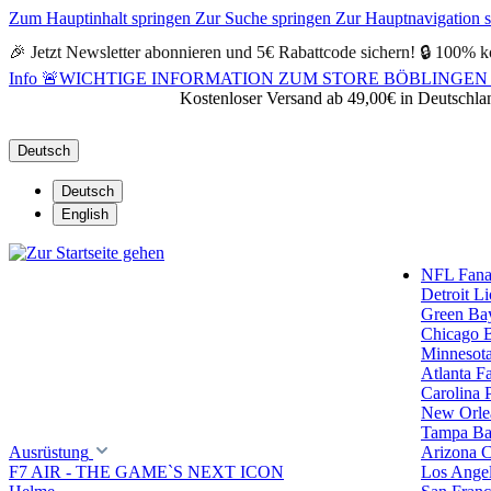
Zum Hauptinhalt springen
Zur Suche springen
Zur Hauptnavigation 
🎉 Jetzt Newsletter abonnieren und 5€ Rabattcode sichern! 🔒 100% k
Info
🚨WICHTIGE INFORMATION ZUM STORE BÖBLINGEN 🚨Alle Öf
Kostenloser Versand ab 49,00€ in Deutschla
Deutsch
Deutsch
English
NFL Fanar
Detroit L
Green Ba
Chicago 
Minnesota
Atlanta F
Carolina 
New Orlea
Tampa Ba
Ausrüstung
Arizona C
F7 AIR - THE GAME`S NEXT ICON
Los Ange