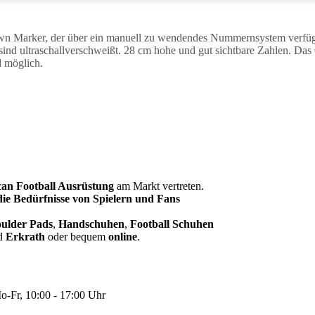
n Marker, der über ein manuell zu wendendes Nummernsystem verfügt 
le sind ultraschallverschweißt. 28 cm hohe und gut sichtbare Zahlen. 
d möglich.
an Football Ausrüstung
am Markt vertreten.
 die Bedürfnisse von Spielern und Fans
ulder Pads
,
Handschuhen
,
Football Schuhen
d
Erkrath
oder bequem
online
.
-Fr, 10:00 - 17:00 Uhr