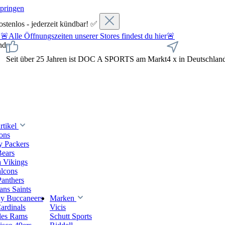
springen
ostenlos - jederzeit kündbar! ✅
fnungszeiten unserer Stores findest du hier🚨
nd
Seit über 25 Jahren ist DOC A SPORTS am Markt
4 x in Deutschlan
tikel
ions
y Packers
Bears
 Vikings
alcons
Panthers
ns Saints
y Buccaneers
Marken
ardinals
Vicis
les Rams
Schutt Sports