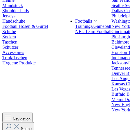
Helme
San Franc
Mundstück
Seattle S
Shoulder Pads
Dallas C
Jerseys
Philadelp
Handschuhe
Footballs
Washingt
Football Hosen & Gürtel
Trainings/Gameball
New York
Schuhe
NFL Team Football
Cincinnat
Socken
Pittsburgh
Taschen
Baltimore
Schützer
Clevelan
Accessoires
Houston 
Trinkflaschen
Indianapol
Hygiene Produkte
Jacksonvil
Tennessee
Denver B
Los Angel
Kansas Ci
Las Vegas
Buffalo Bi
Miami Do
New Engla
New York 
Navigation
Suche