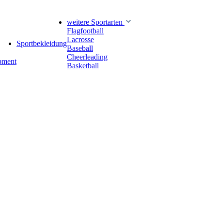
weitere Sportarten
Flagfootball
Lacrosse
Sportbekleidung
Baseball
Cheerleading
pment
Basketball