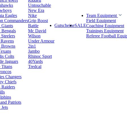
isco 49ers
Riddell
eahawks
Untouchable
owboys
New Era
hia Eagles
Nike
Team Equipment
on Commanders
Grip Boost
Field Equipment
Gutscheine
SALE
 Giants
Battle
Coaching Equipment
i Bengals
Mc David
Trainings Equipment
 Steelers
Wilson
Referee Football Equi
 Ravens
Under Armour
d Browns
2in1
Texans
Jambo
is Colts
Rhinoc Sport
le Jaguars
40Yards
 Titans
Tredcal
roncos
es Chargers
ty Chiefs
 Raiders
lls
lphins
nd Patriots
Jets