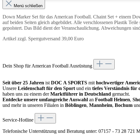
Menü schließen
Down Marker Set für das American Football. Chaint Set + einem Dow
auf beiden Seiten gleich abgebildet. Alle verschlossenen Plastik Tei
gepolstert. Das Bild dient der Veranschaulichung. Abweichungen sin
Artikel zzgl. Sperrgutversand 39,00 Euro
Dein Shop für American Football Ausrüstung
Seit über 25 Jahren
ist
DOC A SPORTS
mit
hochwertiger Americ
Unsere
Leidenschaft für den Sport
und ein
tiefes Verständnis für
haben uns zu einem der
Marktführer in Deutschland
gemacht.
Entdecke unsere umfangreiche Auswahl
an
Football Helmen
,
Sho
und mehr in unseren Filialen in
Böblingen
,
Mannheim
,
Bochum
un
Service-Hotline
Telefonische Unterstützung und Beratung unter:
07157 - 73 28 721
Mo