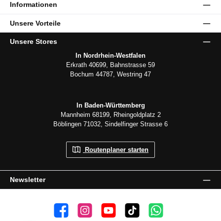
Informationen
Unsere Vorteile
Unsere Stores
In Nordrhein-Westfalen
Erkrath 40699, Bahnstrasse 59
Bochum 44787, Westring 47
In Baden-Württemberg
Mannheim 68199, Rheingoldplatz 2
Böblingen 71032, Sindelfinger Strasse 6
Routenplaner starten
Newsletter
👍 4.500 Gefällt mir
📸 38.000 Follower
📺 20 Abonnenten
🎵1.800 Follower
Kanal abonnieren