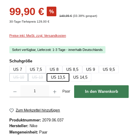
Verkaufspreis:
99,90 €
%
Regulärer Preis:
149,95 €
(33.38% gespart)
30-Tage-Tiefstpreis 129,00 €
Preise inkl. MwSt. zzgl. Versandkosten
Sofort verfügbar, Lieferzeit: 1-3 Tage - innerhalb Deutschlands
auswählen
Schuhgröße
US 7
US 7,5
US 8
US 8,5
US 9
US 9,5
US 10
US 13
US 13,5
US 14,5
(Diese Option ist zurzeit nicht verfügbar.)
(Diese Option ist zurzeit nicht verfügbar.)
Produkt Anzahl: Gib den gewünschten Wert ein oder benutze die Schaltflächen um die
Paar
In den Warenkorb
Zum Merkzettel hinzufügen
Produktnummer:
2079.06.037
Hersteller:
Nike
Mengeneinheit:
Paar