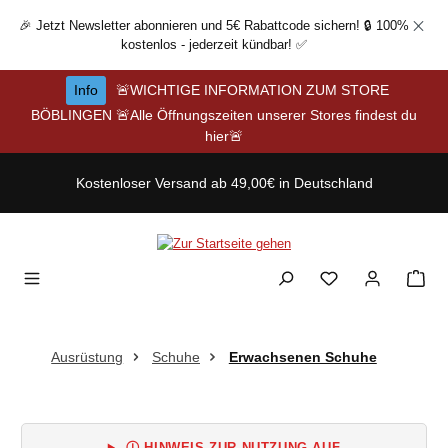
Zum Hauptinhalt springen
🎉 Jetzt Newsletter abonnieren und 5€ Rabattcode sichern! 🔒 100%
kostenlos - jederzeit kündbar! ✅
Info
🚨WICHTIGE INFORMATION ZUM STORE
BÖBLINGEN 🚨Alle Öffnungszeiten unserer Stores findest du
hier🚨
Kostenloser Versand ab 49,00€ in Deutschland
Ausrüstung
Schuhe
Erwachsenen Schuhe
Ⓘ HINWEIS ZUR NUTZUNG AUF