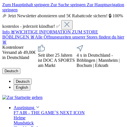
Zum Hauptinhalt springen
Zur Suche springen
Zur Hauptnavigation
springen
🎉 Jetzt Newsletter abonnieren und 5€ Rabattcode sichern! 🔒 100%
kostenlos - jederzeit kündbar! ✅
Info
🚨WICHTIGE INFORMATION ZUM STORE
BÖBLINGEN 🚨Alle Öffnungszeiten unserer Stores findest du hier
🚨
Kostenloser
Versand ab 49,00€
Seit über 25 Jahren
4 x in Deutschland -
in Deutschland
ist DOC A SPORTS
Böblingen | Mannheim |
am Markt
Bochum | Erkrath
Deutsch
Deutsch
English
Ausrüstung
F7 AIR - THE GAME`S NEXT ICON
Helme
Mundstück