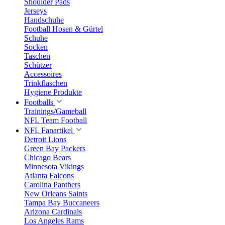
Shoulder Pads
Jerseys
Handschuhe
Football Hosen & Gürtel
Schuhe
Socken
Taschen
Schützer
Accessoires
Trinkflaschen
Hygiene Produkte
Footballs
Trainings/Gameball
NFL Team Football
NFL Fanartikel
Detroit Lions
Green Bay Packers
Chicago Bears
Minnesota Vikings
Atlanta Falcons
Carolina Panthers
New Orleans Saints
Tampa Bay Buccaneers
Arizona Cardinals
Los Angeles Rams