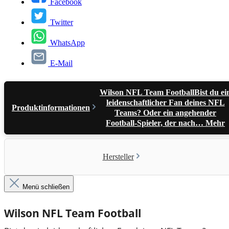
Facebook
Twitter
WhatsApp
E-Mail
Wilson NFL Team FootballBist du ei
leidenschaftlicher Fan deines NFL
Produktinformationen
Teams? Oder ein angehender
Football-Spieler, der nach…
Mehr
Hersteller
Menü schließen
Wilson NFL Team Football