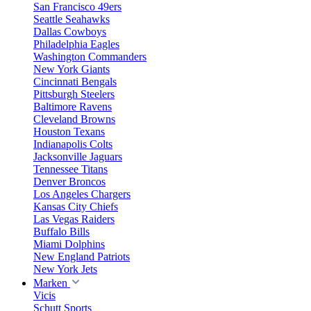
San Francisco 49ers
Seattle Seahawks
Dallas Cowboys
Philadelphia Eagles
Washington Commanders
New York Giants
Cincinnati Bengals
Pittsburgh Steelers
Baltimore Ravens
Cleveland Browns
Houston Texans
Indianapolis Colts
Jacksonville Jaguars
Tennessee Titans
Denver Broncos
Los Angeles Chargers
Kansas City Chiefs
Las Vegas Raiders
Buffalo Bills
Miami Dolphins
New England Patriots
New York Jets
Marken
Vicis
Schutt Sports