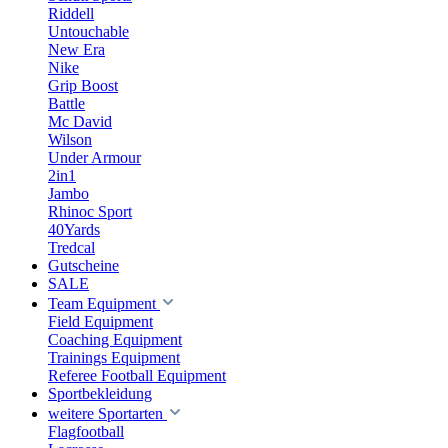
Riddell
Untouchable
New Era
Nike
Grip Boost
Battle
Mc David
Wilson
Under Armour
2in1
Jambo
Rhinoc Sport
40Yards
Tredcal
Gutscheine
SALE
Team Equipment
Field Equipment
Coaching Equipment
Trainings Equipment
Referee Football Equipment
Sportbekleidung
weitere Sportarten
Flagfootball