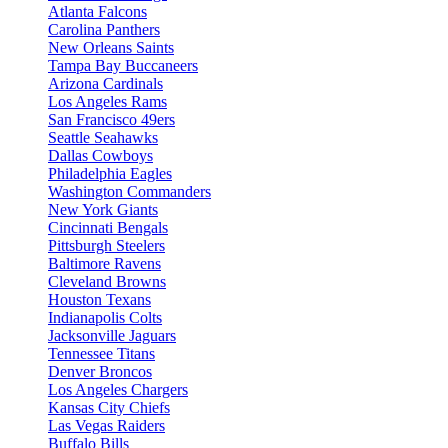
Atlanta Falcons
Carolina Panthers
New Orleans Saints
Tampa Bay Buccaneers
Arizona Cardinals
Los Angeles Rams
San Francisco 49ers
Seattle Seahawks
Dallas Cowboys
Philadelphia Eagles
Washington Commanders
New York Giants
Cincinnati Bengals
Pittsburgh Steelers
Baltimore Ravens
Cleveland Browns
Houston Texans
Indianapolis Colts
Jacksonville Jaguars
Tennessee Titans
Denver Broncos
Los Angeles Chargers
Kansas City Chiefs
Las Vegas Raiders
Buffalo Bills