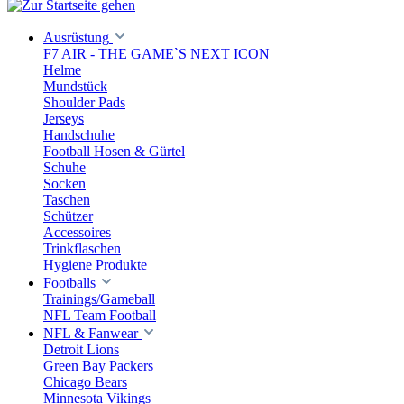
Ausrüstung
F7 AIR - THE GAME`S NEXT ICON
Helme
Mundstück
Shoulder Pads
Jerseys
Handschuhe
Football Hosen & Gürtel
Schuhe
Socken
Taschen
Schützer
Accessoires
Trinkflaschen
Hygiene Produkte
Footballs
Trainings/Gameball
NFL Team Football
NFL & Fanwear
Detroit Lions
Green Bay Packers
Chicago Bears
Minnesota Vikings