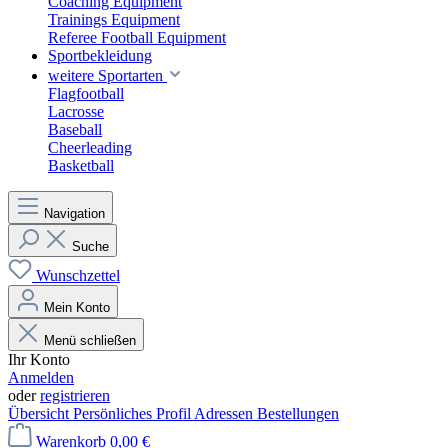
Coaching Equipment
Trainings Equipment
Referee Football Equipment
Sportbekleidung
weitere Sportarten
Flagfootball
Lacrosse
Baseball
Cheerleading
Basketball
Navigation
Suche
Wunschzettel
Mein Konto
Menü schließen
Ihr Konto
Anmelden
oder
registrieren
Übersicht
Persönliches Profil
Adressen
Bestellungen
Warenkorb
0,00 €