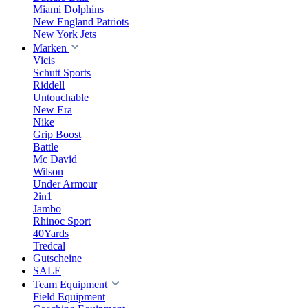
Miami Dolphins
New England Patriots
New York Jets
Marken
Vicis
Schutt Sports
Riddell
Untouchable
New Era
Nike
Grip Boost
Battle
Mc David
Wilson
Under Armour
2in1
Jambo
Rhinoc Sport
40Yards
Tredcal
Gutscheine
SALE
Team Equipment
Field Equipment