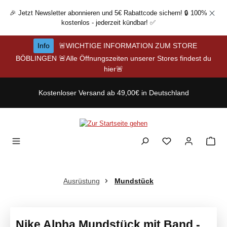
Zum Hauptinhalt springen
🎉 Jetzt Newsletter abonnieren und 5€ Rabattcode sichern! 🔒 100%
kostenlos - jederzeit kündbar! ✅
Info
🚨WICHTIGE INFORMATION ZUM STORE
BÖBLINGEN 🚨Alle Öffnungszeiten unserer Stores findest du
hier🚨
Kostenloser Versand ab 49,00€ in Deutschland
Ausrüstung
Mundstück
Nike Alpha Mundstück mit Band -