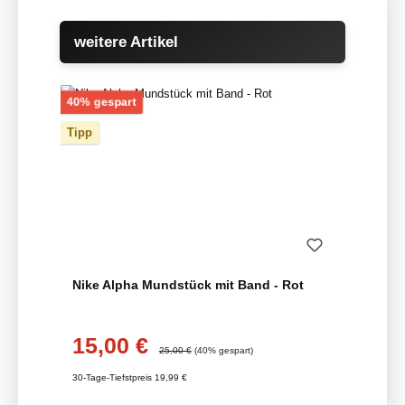
Produktgalerie überspringen
weitere Artikel
Rabatt
40% gespart
Tipp
Nike Alpha Mundstück mit Band - Rot
15,00 €
Verkaufspreis:
Regulärer Preis:
25,00 €
(40% gespart)
30-Tage-Tiefstpreis 19,99 €