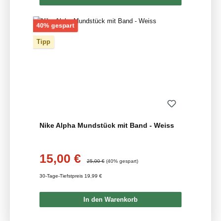
Rabatt
40% gespart
Tipp
Nike Alpha Mundstück mit Band - Weiss
15,00 €
Verkaufspreis:
Regulärer Preis:
25,00 €
(40% gespart)
30-Tage-Tiefstpreis 19,99 €
In den Warenkorb