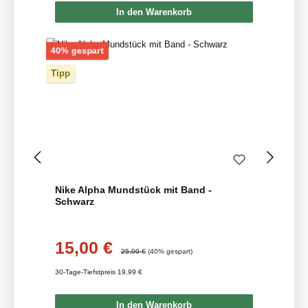
In den Warenkorb
Rabatt
40% gespart
Tipp
Nike Alpha Mundstück mit Band -
Schwarz
15,00 €
Verkaufspreis:
Regulärer Preis:
25,00 €
(40% gespart)
30-Tage-Tiefstpreis 19,99 €
In den Warenkorb