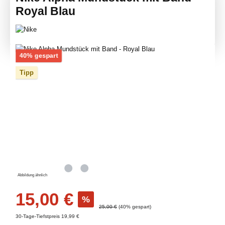
Royal Blau
Bildergalerie überspringen
Rabatt
40% gespart
Tipp
Abbildung ähnlich
Verkaufspreis:
15,00 €
%
Regulärer Preis:
25,00 €
(40% gespart)
30-Tage-Tiefstpreis 19,99 €