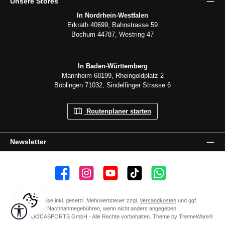
Unsere Stores
In Nordrhein-Westfalen
Erkrath 40699, Bahnstrasse 59
Bochum 44787, Westring 47
In Baden-Württemberg
Mannheim 68199, Rheingoldplatz 2
Böblingen 71032, Sindelfinger Strasse 6
Routenplaner starten
Newsletter
👍 4.500 Gefällt mir
📸 38.000 Follower
📺 20 Abonnenten
🎵1.800 Follower
Kanal abonnieren
Alle Preise inkl. gesetzl. Mehrwertsteuer zzgl.
Versandkosten
und ggf.
Werkzeugleiste anzeigen
Nachnahmegebühren, wenn nicht anders angegeben.
© 2026 DOCASPORTS GmbH - Alle Rechte vorbehalten. Theme by
ThemeWare®