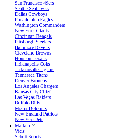
San Francisco 49ers
Seattle Seahawks
Dallas Cowboys
Philadelphia Eagles
Washington Commanders
New York Giants
Cincinnati Bengals
Pittsburgh Steelers
Baltimore Ravens
Cleveland Browns
Houston Texans
Indianapolis Colts
Jacksonville Jaguars
Tennessee Titans
Denver Broncos
Los Angeles Chargers
Kansas City Chiefs
Las Vegas Raiders
Buffalo Bills
Miami Dolphins
New England Patriots
New York Jets
Marken
Vicis
Schutt Sports