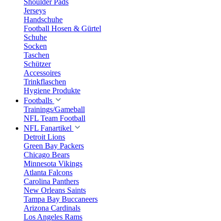
Shoulder Pads
Jerseys
Handschuhe
Football Hosen & Gürtel
Schuhe
Socken
Taschen
Schützer
Accessoires
Trinkflaschen
Hygiene Produkte
Footballs
Trainings/Gameball
NFL Team Football
NFL Fanartikel
Detroit Lions
Green Bay Packers
Chicago Bears
Minnesota Vikings
Atlanta Falcons
Carolina Panthers
New Orleans Saints
Tampa Bay Buccaneers
Arizona Cardinals
Los Angeles Rams