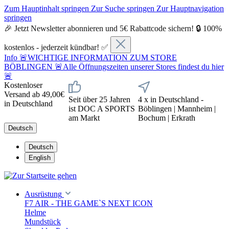
Zum Hauptinhalt springen
Zur Suche springen
Zur Hauptnavigation
springen
🎉 Jetzt Newsletter abonnieren und 5€ Rabattcode sichern! 🔒 100%
kostenlos - jederzeit kündbar! ✅
Info
🚨WICHTIGE INFORMATION ZUM STORE
BÖBLINGEN 🚨Alle Öffnungszeiten unserer Stores findest du hier
🚨
Kostenloser
Versand ab 49,00€
Seit über 25 Jahren
4 x in Deutschland -
in Deutschland
ist DOC A SPORTS
Böblingen | Mannheim |
am Markt
Bochum | Erkrath
Deutsch
Deutsch
English
Ausrüstung
F7 AIR - THE GAME`S NEXT ICON
Helme
Mundstück