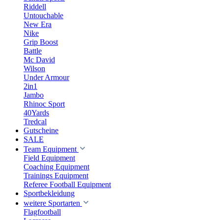
Riddell
Untouchable
New Era
Nike
Grip Boost
Battle
Mc David
Wilson
Under Armour
2in1
Jambo
Rhinoc Sport
40Yards
Tredcal
Gutscheine
SALE
Team Equipment
Field Equipment
Coaching Equipment
Trainings Equipment
Referee Football Equipment
Sportbekleidung
weitere Sportarten
Flagfootball