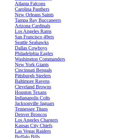
Atlanta Falcons
Carolina Panthers
New Orleans Saints
Tampa Bay Buccaneers
Arizona Cardinals
Los Angeles Rams
San Francisco 49ers
Seattle Seahawks
Dallas Cowboys
Philadelphia Eagles
Washington Commanders
New York Giants
Cincinnati Bengals
Pittsburgh Steelers
Baltimore Ravens
Cleveland Browns
Houston Texans
Indianapolis Colts
Jacksonville Jaguars
Tennessee Titans
Denver Broncos
Los Angeles Chargers
Kansas City Chiefs
Las Vegas Raiders
Buffalo Bills