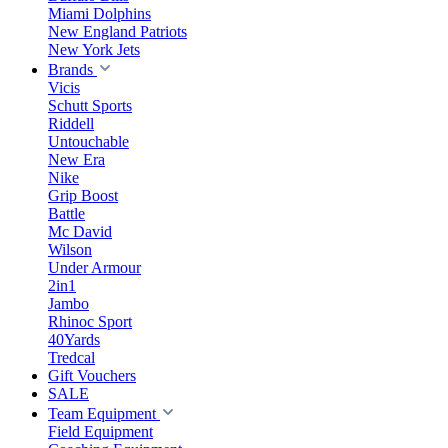
Miami Dolphins
New England Patriots
New York Jets
Brands
Vicis
Schutt Sports
Riddell
Untouchable
New Era
Nike
Grip Boost
Battle
Mc David
Wilson
Under Armour
2in1
Jambo
Rhinoc Sport
40Yards
Tredcal
Gift Vouchers
SALE
Team Equipment
Field Equipment