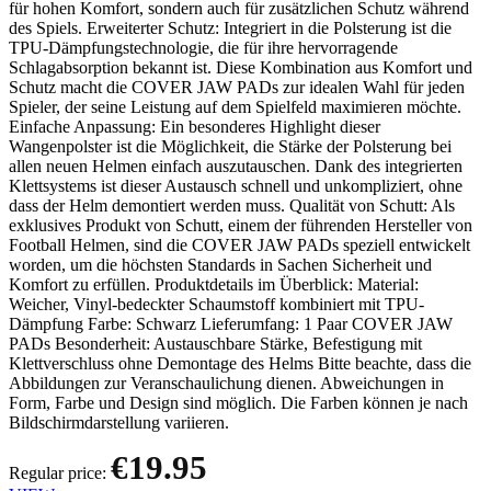
für hohen Komfort, sondern auch für zusätzlichen Schutz während
des Spiels. Erweiterter Schutz: Integriert in die Polsterung ist die
TPU-Dämpfungstechnologie, die für ihre hervorragende
Schlagabsorption bekannt ist. Diese Kombination aus Komfort und
Schutz macht die COVER JAW PADs zur idealen Wahl für jeden
Spieler, der seine Leistung auf dem Spielfeld maximieren möchte.
Einfache Anpassung: Ein besonderes Highlight dieser
Wangenpolster ist die Möglichkeit, die Stärke der Polsterung bei
allen neuen Helmen einfach auszutauschen. Dank des integrierten
Klettsystems ist dieser Austausch schnell und unkompliziert, ohne
dass der Helm demontiert werden muss. Qualität von Schutt: Als
exklusives Produkt von Schutt, einem der führenden Hersteller von
Football Helmen, sind die COVER JAW PADs speziell entwickelt
worden, um die höchsten Standards in Sachen Sicherheit und
Komfort zu erfüllen. Produktdetails im Überblick: Material:
Weicher, Vinyl-bedeckter Schaumstoff kombiniert mit TPU-
Dämpfung Farbe: Schwarz Lieferumfang: 1 Paar COVER JAW
PADs Besonderheit: Austauschbare Stärke, Befestigung mit
Klettverschluss ohne Demontage des Helms Bitte beachte, dass die
Abbildungen zur Veranschaulichung dienen. Abweichungen in
Form, Farbe und Design sind möglich. Die Farben können je nach
Bildschirmdarstellung variieren.
€19.95
Regular price: