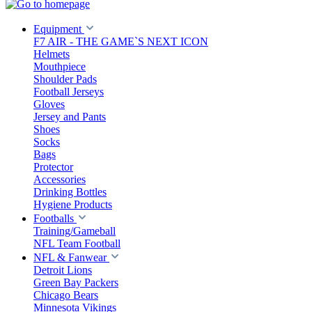
Equipment
F7 AIR - THE GAME`S NEXT ICON
Helmets
Mouthpiece
Shoulder Pads
Football Jerseys
Gloves
Jersey and Pants
Shoes
Socks
Bags
Protector
Accessories
Drinking Bottles
Hygiene Products
Footballs
Training/Gameball
NFL Team Football
NFL & Fanwear
Detroit Lions
Green Bay Packers
Chicago Bears
Minnesota Vikings