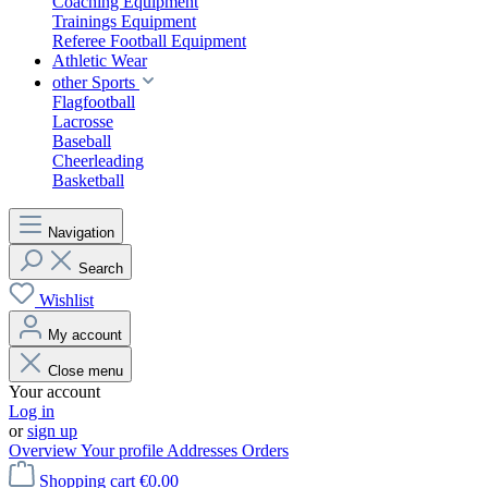
Coaching Equipment
Trainings Equipment
Referee Football Equipment
Athletic Wear
other Sports
Flagfootball
Lacrosse
Baseball
Cheerleading
Basketball
Navigation
Search
Wishlist
My account
Close menu
Your account
Log in
or
sign up
Overview
Your profile
Addresses
Orders
Shopping cart
€0.00