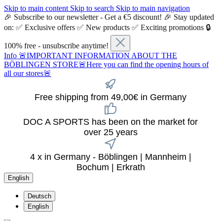
Skip to main content
Skip to search
Skip to main navigation
🎉 Subscribe to our newsletter - Get a €5 discount! 🎉 Stay updated
on: ✅ Exclusive offers ✅ New products ✅ Exciting promotions 🔒
100% free - unsubscribe anytime!
Info
🚨IMPORTANT INFORMATION ABOUT THE
BÖBLINGEN STORE🚨Here you can find the opening hours of
all our stores🚨
Free shipping from 49,00€ in Germany
DOC A SPORTS has been on the market for
over 25 years
4 x in Germany - Böblingen | Mannheim |
Bochum | Erkrath
English
Deutsch
English