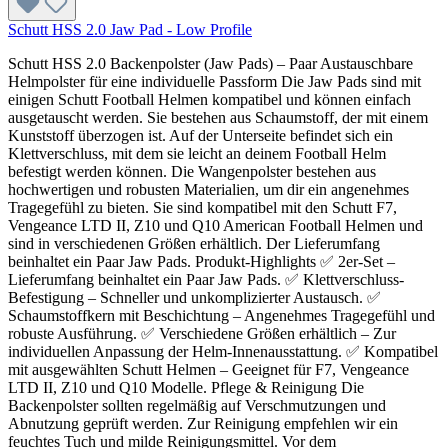
Schutt HSS 2.0 Jaw Pad - Low Profile
Schutt HSS 2.0 Backenpolster (Jaw Pads) – Paar Austauschbare
Helmpolster für eine individuelle Passform Die Jaw Pads sind mit
einigen Schutt Football Helmen kompatibel und können einfach
ausgetauscht werden. Sie bestehen aus Schaumstoff, der mit einem
Kunststoff überzogen ist. Auf der Unterseite befindet sich ein
Klettverschluss, mit dem sie leicht an deinem Football Helm
befestigt werden können. Die Wangenpolster bestehen aus
hochwertigen und robusten Materialien, um dir ein angenehmes
Tragegefühl zu bieten. Sie sind kompatibel mit den Schutt F7,
Vengeance LTD II, Z10 und Q10 American Football Helmen und
sind in verschiedenen Größen erhältlich. Der Lieferumfang
beinhaltet ein Paar Jaw Pads. Produkt-Highlights ✅ 2er-Set –
Lieferumfang beinhaltet ein Paar Jaw Pads. ✅ Klettverschluss-
Befestigung – Schneller und unkomplizierter Austausch. ✅
Schaumstoffkern mit Beschichtung – Angenehmes Tragegefühl und
robuste Ausführung. ✅ Verschiedene Größen erhältlich – Zur
individuellen Anpassung der Helm-Innenausstattung. ✅ Kompatibel
mit ausgewählten Schutt Helmen – Geeignet für F7, Vengeance
LTD II, Z10 und Q10 Modelle. Pflege & Reinigung Die
Backenpolster sollten regelmäßig auf Verschmutzungen und
Abnutzung geprüft werden. Zur Reinigung empfehlen wir ein
feuchtes Tuch und milde Reinigungsmittel. Vor dem