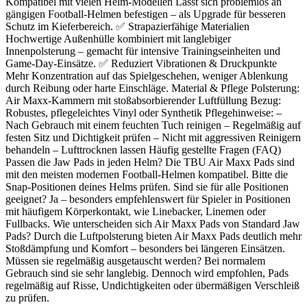
Kompatibel mit vielen Helm-Modellen Lässt sich problemlos an
gängigen Football-Helmen befestigen – als Upgrade für besseren
Schutz im Kieferbereich. ✅ Strapazierfähige Materialien
Hochwertige Außenhülle kombiniert mit langlebiger
Innenpolsterung – gemacht für intensive Trainingseinheiten und
Game-Day-Einsätze. ✅ Reduziert Vibrationen & Druckpunkte
Mehr Konzentration auf das Spielgeschehen, weniger Ablenkung
durch Reibung oder harte Einschläge. Material & Pflege Polsterung:
Air Maxx-Kammern mit stoßabsorbierender Luftfüllung Bezug:
Robustes, pflegeleichtes Vinyl oder Synthetik Pflegehinweise: –
Nach Gebrauch mit einem feuchten Tuch reinigen – Regelmäßig auf
festen Sitz und Dichtigkeit prüfen – Nicht mit aggressiven Reinigern
behandeln – Lufttrocknen lassen Häufig gestellte Fragen (FAQ)
Passen die Jaw Pads in jeden Helm? Die TBU Air Maxx Pads sind
mit den meisten modernen Football-Helmen kompatibel. Bitte die
Snap-Positionen deines Helms prüfen. Sind sie für alle Positionen
geeignet? Ja – besonders empfehlenswert für Spieler in Positionen
mit häufigem Körperkontakt, wie Linebacker, Linemen oder
Fullbacks. Wie unterscheiden sich Air Maxx Pads von Standard Jaw
Pads? Durch die Luftpolsterung bieten Air Maxx Pads deutlich mehr
Stoßdämpfung und Komfort – besonders bei längeren Einsätzen.
Müssen sie regelmäßig ausgetauscht werden? Bei normalem
Gebrauch sind sie sehr langlebig. Dennoch wird empfohlen, Pads
regelmäßig auf Risse, Undichtigkeiten oder übermäßigen Verschleiß
zu prüfen.