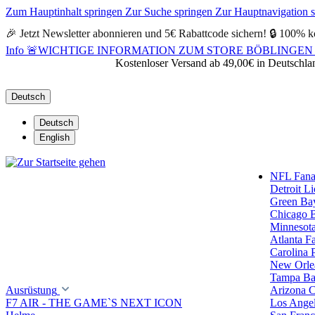
Zum Hauptinhalt springen
Zur Suche springen
Zur Hauptnavigation 
🎉 Jetzt Newsletter abonnieren und 5€ Rabattcode sichern! 🔒 100% k
Info
🚨WICHTIGE INFORMATION ZUM STORE BÖBLINGEN 🚨Alle Öf
Kostenloser Versand ab 49,00€ in Deutschla
Deutsch
Deutsch
English
NFL Fanar
Detroit L
Green Ba
Chicago 
Minnesota
Atlanta F
Carolina 
New Orlea
Tampa Ba
Ausrüstung
Arizona C
F7 AIR - THE GAME`S NEXT ICON
Los Ange