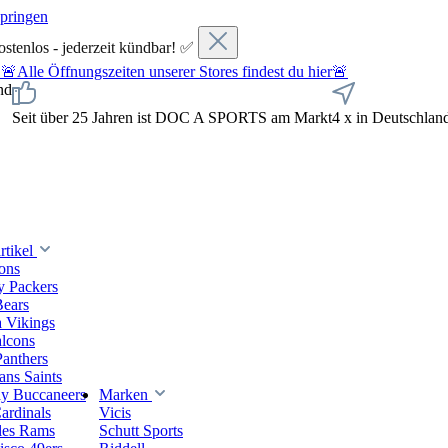
springen
ostenlos - jederzeit kündbar! ✅
fnungszeiten unserer Stores findest du hier🚨
nd
Seit über 25 Jahren ist DOC A SPORTS am Markt
4 x in Deutschlan
tikel
ions
y Packers
Bears
 Vikings
alcons
Panthers
ns Saints
y Buccaneers
Marken
ardinals
Vicis
les Rams
Schutt Sports