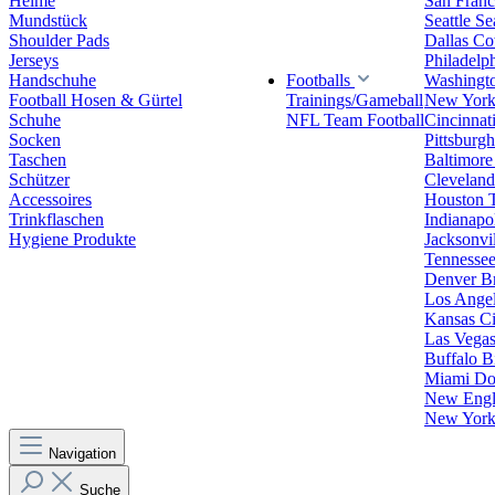
Helme
San Franc
Mundstück
Seattle S
Shoulder Pads
Dallas C
Jerseys
Philadelp
Handschuhe
Footballs
Washingt
Football Hosen & Gürtel
Trainings/Gameball
New York
Schuhe
NFL Team Football
Cincinnat
Socken
Pittsburgh
Taschen
Baltimore
Schützer
Clevelan
Accessoires
Houston 
Trinkflaschen
Indianapol
Hygiene Produkte
Jacksonvil
Tennessee
Denver B
Los Angel
Kansas Ci
Las Vegas
Buffalo Bi
Miami Do
New Engla
New York 
Navigation
Suche