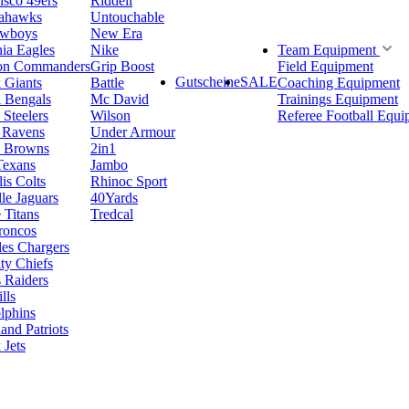
isco 49ers
Riddell
eahawks
Untouchable
owboys
New Era
hia Eagles
Nike
Team Equipment
on Commanders
Grip Boost
Field Equipment
Gutscheine
SALE
 Giants
Battle
Coaching Equipment
i Bengals
Mc David
Trainings Equipment
 Steelers
Wilson
Referee Football Equi
 Ravens
Under Armour
d Browns
2in1
Texans
Jambo
is Colts
Rhinoc Sport
le Jaguars
40Yards
 Titans
Tredcal
roncos
es Chargers
ty Chiefs
 Raiders
lls
lphins
nd Patriots
Jets