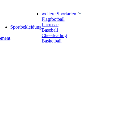
weitere Sportarten
Flagfootball
Lacrosse
Sportbekleidung
Baseball
Cheerleading
pment
Basketball