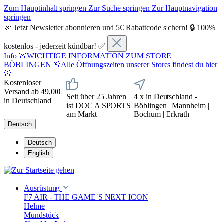
Zum Hauptinhalt springen
Zur Suche springen
Zur Hauptnavigation
springen
🎉 Jetzt Newsletter abonnieren und 5€ Rabattcode sichern! 🔒 100%
kostenlos - jederzeit kündbar! ✅
Info
🚨WICHTIGE INFORMATION ZUM STORE
BÖBLINGEN 🚨Alle Öffnungszeiten unserer Stores findest du hier
🚨
Kostenloser
Versand ab 49,00€
Seit über 25 Jahren
4 x in Deutschland -
in Deutschland
ist DOC A SPORTS
Böblingen | Mannheim |
am Markt
Bochum | Erkrath
Deutsch
Deutsch
English
Ausrüstung
F7 AIR - THE GAME`S NEXT ICON
Helme
Mundstück