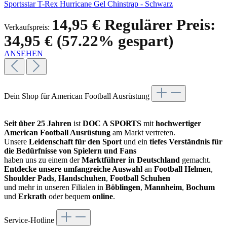
Sportsstar T-Rex Hurricane Gel Chinstrap - Schwarz
14,95 €
Regulärer Preis:
Verkaufspreis:
34,95 €
(57.22% gespart)
ANSEHEN
Dein Shop für American Football Ausrüstung
Seit über 25 Jahren
ist
DOC A SPORTS
mit
hochwertiger
American Football Ausrüstung
am Markt vertreten.
Unsere
Leidenschaft für den Sport
und ein
tiefes Verständnis für
die Bedürfnisse von Spielern und Fans
haben uns zu einem der
Marktführer in Deutschland
gemacht.
Entdecke unsere umfangreiche Auswahl
an
Football Helmen
,
Shoulder Pads
,
Handschuhen
,
Football Schuhen
und mehr in unseren Filialen in
Böblingen
,
Mannheim
,
Bochum
und
Erkrath
oder bequem
online
.
Service-Hotline