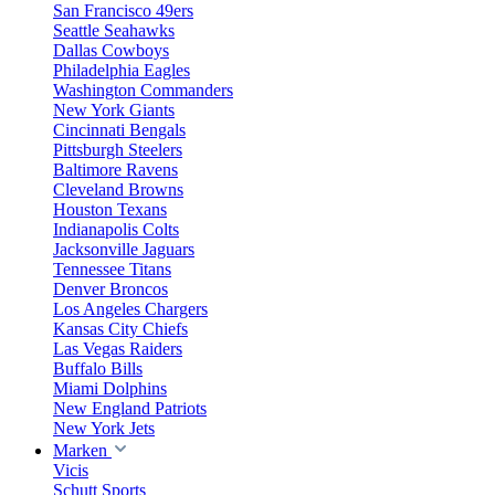
San Francisco 49ers
Seattle Seahawks
Dallas Cowboys
Philadelphia Eagles
Washington Commanders
New York Giants
Cincinnati Bengals
Pittsburgh Steelers
Baltimore Ravens
Cleveland Browns
Houston Texans
Indianapolis Colts
Jacksonville Jaguars
Tennessee Titans
Denver Broncos
Los Angeles Chargers
Kansas City Chiefs
Las Vegas Raiders
Buffalo Bills
Miami Dolphins
New England Patriots
New York Jets
Marken
Vicis
Schutt Sports