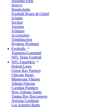
Shoulder Pads
Jerseys
Handschuhe
Football Hosen & Gürtel
Schuhe
Socken
Taschen
Schützer
Accessoires
Trinkflaschen
Hygiene Produkte
Footballs
Trainings/Gameball
NFL Team Football
NFL Fanartikel
Detroit Lions
Green Bay Packers
Chicago Bears
Minnesota Vikings
Atlanta Falcons
Carolina Panthers
New Orleans Saints
Tampa Bay Buccaneers
Arizona Cardinals
Los Angeles Rams