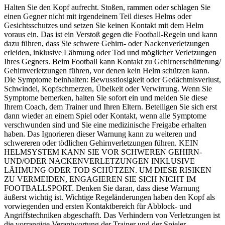
Halten Sie den Kopf aufrecht. Stoßen, rammen oder schlagen Sie
einen Gegner nicht mit irgendeinem Teil dieses Helms oder
Gesichtsschutzes und setzen Sie keinen Kontakt mit dem Helm
voraus ein. Das ist ein Verstoß gegen die Football-Regeln und kann
dazu führen, dass Sie schwere Gehirn- oder Nackenverletzungen
erleiden, inklusive Lähmung oder Tod und möglicher Verletzungen
Ihres Gegners. Beim Football kann Kontakt zu Gehirnerschütterung/
Gehirnverletzungen führen, vor denen kein Helm schützen kann.
Die Symptome beinhalten: Bewusstlosigkeit oder Gedächtnisverlust,
Schwindel, Kopfschmerzen, Übelkeit oder Verwirrung. Wenn Sie
Symptome bemerken, halten Sie sofort ein und melden Sie diese
Ihrem Coach, dem Trainer und Ihren Eltern. Beteiligen Sie sich erst
dann wieder an einem Spiel oder Kontakt, wenn alle Symptome
verschwunden sind und Sie eine medizinische Freigabe erhalten
haben. Das Ignorieren dieser Warnung kann zu weiteren und
schwereren oder tödlichen Gehirnverletzungen führen. KEIN
HELMSYSTEM KANN SIE VOR SCHWEREN GEHIRN-
UND/ODER NACKENVERLETZUNGEN INKLUSIVE
LÄHMUNG ODER TOD SCHÜTZEN. UM DIESE RISIKEN
ZU VERMEIDEN, ENGAGIEREN SIE SICH NICHT IM
FOOTBALLSPORT. Denken Sie daran, dass diese Warnung
äußerst wichtig ist. Wichtige Regeländerungen haben den Kopf als
vorwiegenden und ersten Kontaktbereich für Abblock- und
Angriffstechniken abgeschafft. Das Verhindern von Verletzungen ist
die vorrangige Verantwortung der Trainer und der Spieler.