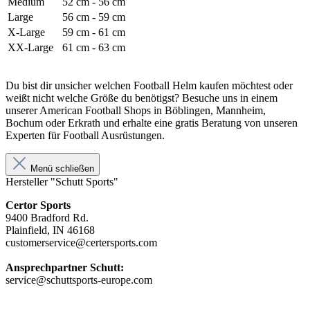
Medium
52 cm - 56 cm
Large
56 cm - 59 cm
X-Large
59 cm - 61 cm
XX-Large
61 cm - 63 cm
Du bist dir unsicher welchen Football Helm kaufen möchtest oder
weißt nicht welche Größe du benötigst? Besuche uns in einem
unserer American Football Shops in Böblingen, Mannheim,
Bochum oder Erkrath und erhalte eine gratis Beratung von unseren
Experten für Football Ausrüstungen.
Menü schließen
Hersteller "Schutt Sports"
Certor Sports
9400 Bradford Rd.
Plainfield, IN 46168
customerservice@certersports.com
Ansprechpartner Schutt:
service@schuttsports-europe.com