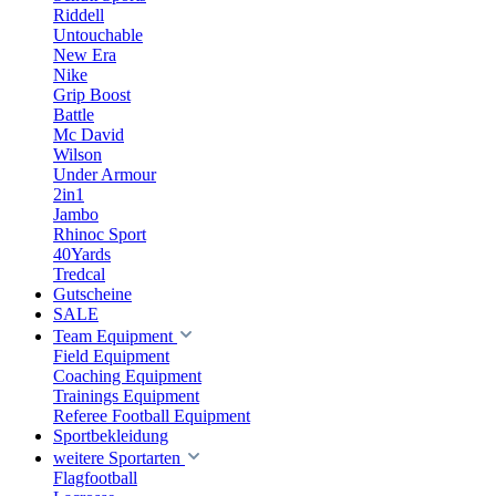
Riddell
Untouchable
New Era
Nike
Grip Boost
Battle
Mc David
Wilson
Under Armour
2in1
Jambo
Rhinoc Sport
40Yards
Tredcal
Gutscheine
SALE
Team Equipment
Field Equipment
Coaching Equipment
Trainings Equipment
Referee Football Equipment
Sportbekleidung
weitere Sportarten
Flagfootball