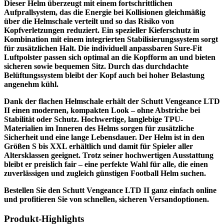
Dieser Helm überzeugt mit einem fortschrittlichen
Aufprallsystem, das die Energie bei Kollisionen gleichmäßig
über die Helmschale verteilt und so das Risiko von
Kopfverletzungen reduziert. Ein spezieller Kieferschutz in
Kombination mit einem integrierten Stabilisierungssystem sorgt
für zusätzlichen Halt. Die individuell anpassbaren Sure-Fit
Luftpolster passen sich optimal an die Kopfform an und bieten
sicheren sowie bequemen Sitz. Durch das durchdachte
Belüftungssystem bleibt der Kopf auch bei hoher Belastung
angenehm kühl.
Dank der flachen Helmschale erhält der Schutt Vengeance LTD
II einen modernen, kompakten Look – ohne Abstriche bei
Stabilität oder Schutz. Hochwertige, langlebige TPU-
Materialien im Inneren des Helms sorgen für zusätzliche
Sicherheit und eine lange Lebensdauer. Der Helm ist in den
Größen S bis XXL erhältlich und damit für Spieler aller
Altersklassen geeignet. Trotz seiner hochwertigen Ausstattung
bleibt er preislich fair – eine perfekte Wahl für alle, die einen
zuverlässigen und zugleich günstigen Football Helm suchen.
Bestellen Sie den Schutt Vengeance LTD II ganz einfach online
und profitieren Sie von schnellen, sicheren Versandoptionen.
Produkt-Highlights