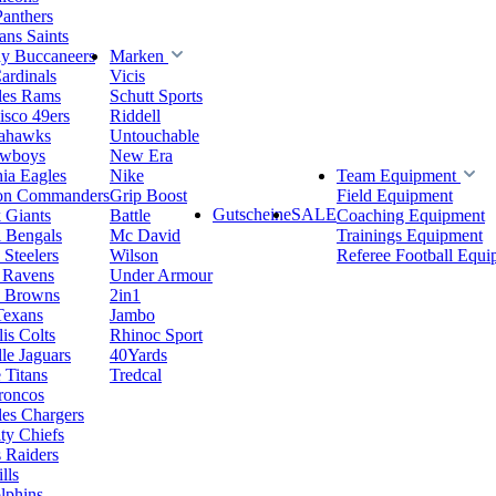
Panthers
ns Saints
y Buccaneers
Marken
ardinals
Vicis
les Rams
Schutt Sports
isco 49ers
Riddell
eahawks
Untouchable
owboys
New Era
hia Eagles
Nike
Team Equipment
on Commanders
Grip Boost
Field Equipment
Gutscheine
SALE
 Giants
Battle
Coaching Equipment
i Bengals
Mc David
Trainings Equipment
 Steelers
Wilson
Referee Football Equi
 Ravens
Under Armour
d Browns
2in1
Texans
Jambo
is Colts
Rhinoc Sport
le Jaguars
40Yards
 Titans
Tredcal
roncos
es Chargers
ty Chiefs
 Raiders
lls
lphins