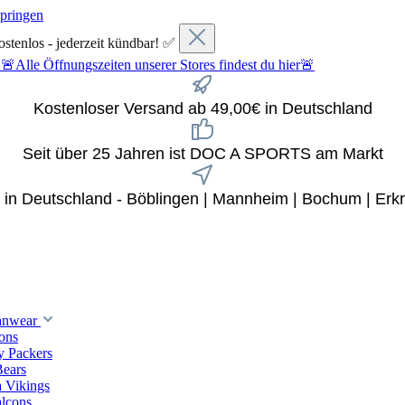
springen
ostenlos - jederzeit kündbar! ✅
fnungszeiten unserer Stores findest du hier🚨
Kostenloser Versand ab 49,00€ in Deutschland
Seit über 25 Jahren ist DOC A SPORTS am Markt
x in Deutschland - Böblingen | Mannheim | Bochum | Erkr
anwear
ions
y Packers
Bears
 Vikings
alcons