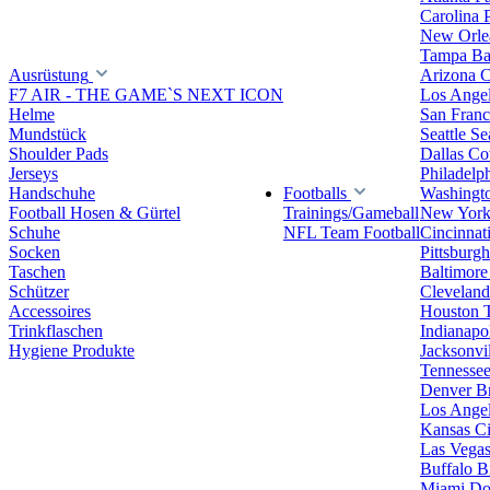
Carolina 
New Orlea
Tampa Ba
Ausrüstung
Arizona C
F7 AIR - THE GAME`S NEXT ICON
Los Ange
Helme
San Franc
Mundstück
Seattle S
Shoulder Pads
Dallas C
Jerseys
Philadelp
Handschuhe
Footballs
Washingt
Football Hosen & Gürtel
Trainings/Gameball
New York
Schuhe
NFL Team Football
Cincinnat
Socken
Pittsburgh
Taschen
Baltimore
Schützer
Clevelan
Accessoires
Houston 
Trinkflaschen
Indianapol
Hygiene Produkte
Jacksonvil
Tennessee
Denver B
Los Angel
Kansas Ci
Las Vegas
Buffalo Bi
Miami Do