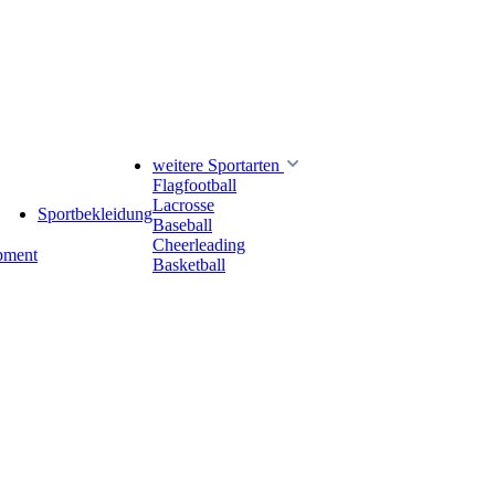
weitere Sportarten
Flagfootball
Lacrosse
Sportbekleidung
Baseball
Cheerleading
pment
Basketball