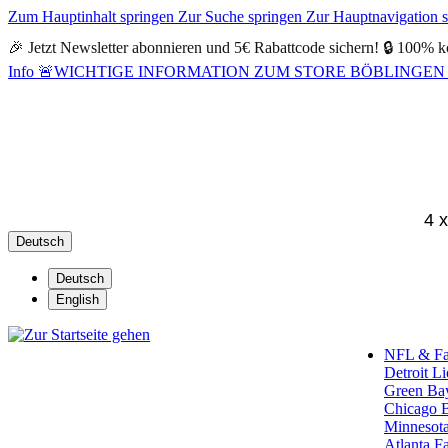
Zum Hauptinhalt springen
Zur Suche springen
Zur Hauptnavigation 
🎉 Jetzt Newsletter abonnieren und 5€ Rabattcode sichern! 🔒 100% k
Info
🚨WICHTIGE INFORMATION ZUM STORE BÖBLINGEN 🚨Alle Öf
4 
Deutsch
Deutsch
English
NFL & F
Detroit L
Green Ba
Chicago 
Minnesota
Atlanta F