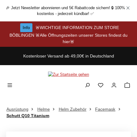
Zum Hauptinhalt springen
🎉 Jetzt Newsletter abonnieren und 5€ Rabattcode sichern! 🔒 100%
kostenlos - jederzeit kündbar! ✅
Info
🚨WICHTIGE INFORMATION ZUM STORE
BÖBLINGEN 🚨Alle Öffnungszeiten unserer Stores findest du
hier🚨
Kostenloser Versand ab 49,00€ in Deutschland
Ausrüstung
Helme
Helm Zubehör
Facemask
Schutt Q10 Titanium