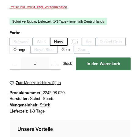
Preise inkl. MwSt. zzgl. Versandkosten
Sofort verfügbar, Lieferzeit: 1-3 Tage - innerhalb Deutschlands
auswählen
Farbe
Schwarz
Weiß
Navy
Lila
Rot
Dunkel Grün
(Diese Option ist zurzeit nicht verfügbar.)
(Diese Option ist zurzeit nicht verfügbar.)
(Diese Option ist zurzeit nicht ve
(Diese Option ist 
Orange
Royal Blue
Gelb
Grau
(Diese Option ist zurzeit nicht verfügbar.)
(Diese Option ist zurzeit nicht verfügb
Produkt Anzahl: Gib den gewünschten Wert ein oder benutze die Schaltflächen um die
Stück
In den Warenkorb
Zum Merkzettel hinzufügen
Produktnummer:
2242.08.020
Hersteller:
Schutt Sports
Mengeneinheit:
Stück
Lieferzeit:
1-3 Tage
Unsere Vorteile