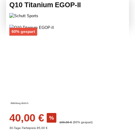
Q10 Titanium EGOP-II
Bildergalerie überspringen
Rabatt
60% gespart
Abbildung ähnlich
Verkaufspreis:
40,00 €
%
Regulärer Preis:
100,00 €
(60% gespart)
30-Tage-Tiefstpreis 85,00 €